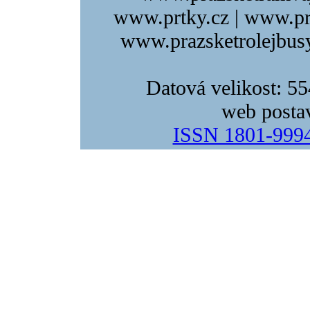
www.prtky.cz | www.pr
www.prazsketrolejbusy
Datová velikost: 5
web posta
ISSN 1801-999