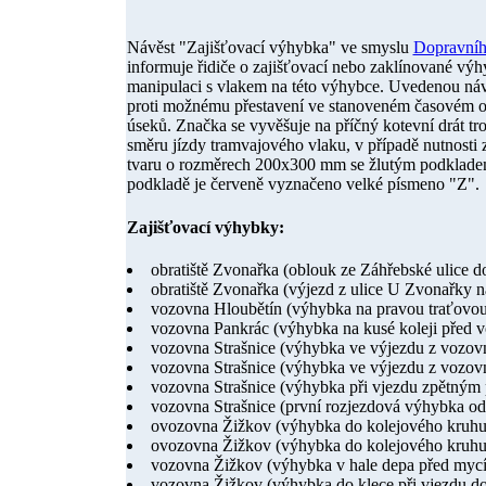
Návěst "Zajišťovací výhybka" ve smyslu
Dopravního
informuje řidiče o zajišťovací nebo zaklínované výh
manipulaci s vlakem na této výhybce. Uvedenou návě
proti možnému přestavení ve stanoveném časovém o
úseků. Značka se vyvěšuje na příčný kotevní drát t
směru jízdy tramvajového vlaku, v případě nutnosti
tvaru o rozměrech 200x300 mm se žlutým podklade
podkladě je červeně vyznačeno velké písmeno "Z".
Zajišťovací výhybky:
obratiště Zvonařka (oblouk ze Záhřebské ulice d
obratiště Zvonařka (výjezd z ulice U Zvonařky na
vozovna Hloubětín (výhybka na pravou traťovou
vozovna Pankrác (výhybka na kusé koleji před 
vozovna Strašnice (výhybka ve výjezdu z vozov
vozovna Strašnice (výhybka ve výjezdu z vozov
vozovna Strašnice (výhybka při vjezdu zpětným 
vozovna Strašnice (první rozjezdová výhybka od 
ovozovna Žižkov (výhybka do kolejového kruhu 
ovozovna Žižkov (výhybka do kolejového kruhu 
vozovna Žižkov (výhybka v hale depa před my
vozovna Žižkov (výhybka do klece při vjezdu d