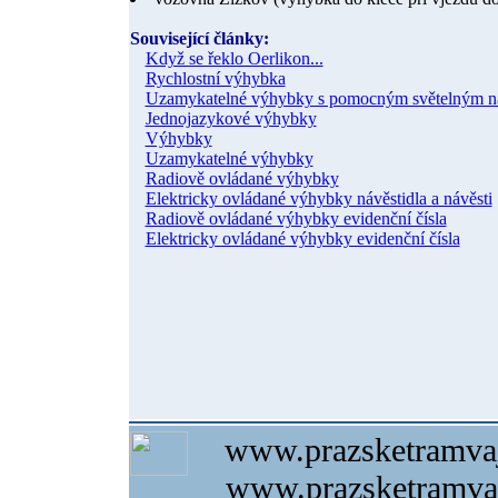
Související články:
Když se řeklo Oerlikon...
Rychlostní výhybka
Uzamykatelné výhybky s pomocným světelným náv
Jednojazykové výhybky
Výhybky
Uzamykatelné výhybky
Radiově ovládané výhybky
Elektricky ovládané výhybky návěstidla a návěsti
Radiově ovládané výhybky evidenční čísla
Elektricky ovládané výhybky evidenční čísla
www.prazsketramvaj
www.prazsketramvaj