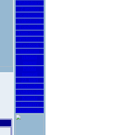
Pohlednice
Z archivu
Scanjournal
Videožurnál
Fotožurnál
Tram-fórum
Preference
Facebook
Instagram
Hledání
spojení
Poloha
tramvají
22. kolej
Přezkoušení
Vyhledávání
Kontakt
Suvenýry
Aktualizováno