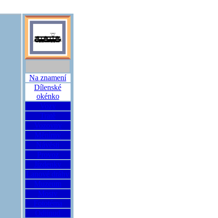
Na znamení
Dílenské
okénko
Vozy
Tratě
Vozovny
Měnírny
Návěsti
Provoz
Jízdenky
Lanové dráhy
Muzeum
Mosty
Fototéma
Odjinud