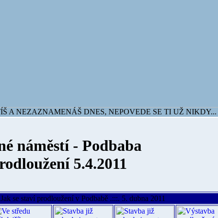
Š A NEZAZNAMENÁŠ DNES, NEPOVEDE SE TI UŽ NIKDY...
né náměstí - Podbaba
rodloužení 5.4.2011
Jak se staví prodloužení v Podbabě .:::. 5. dubna 2011