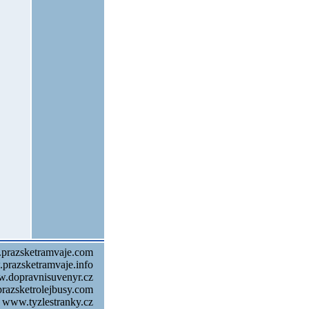
prazsketramvaje.com
prazsketramvaje.info
w.dopravnisuvenyr.cz
razsketrolejbusy.com
www.tyzlestranky.cz