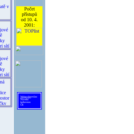
Počet
přístupů
od 10. 4.
2001:
Webarchiv
ováno
Národní
knihovnou
ČR