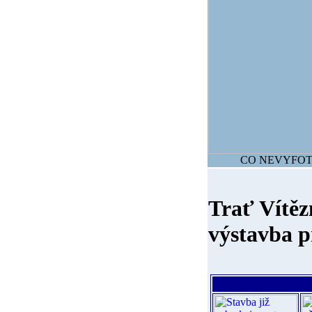
CO NEVYFOTÍ
Trať Vítěz
výstavba p