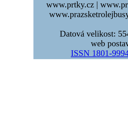
www.prtky.cz | www.pr
www.prazsketrolejbusy
Datová velikost: 5
web posta
ISSN 1801-999