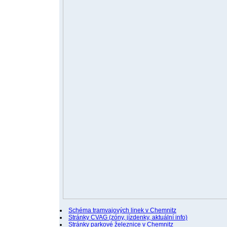
Schéma tramvajových linek v Chemnitz
Stránky CVAG (zóny, jízdenky, aktuální info)
Stránky parkové železnice v Chemnitz