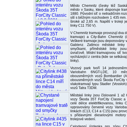
Město Chemnitz (česky též Saská 
město v Sasku, které disponuje tra
1880. Původní síť o netradičním r
sítí s běžným rozchodem 1 435 mm.
široké až 2,65 m. Napětí v troleji
linky C11 750 V).
V Chemnitz tramvaje provozují dva 
tramvaje) a City-Bahn Chemnitz (č
Veškeré tramvaje jsou deponovány 
Gablenz. Zatímco městské linky
smyčkami, příměstské linky js
úvraťově. Místní tramvajovou síť tvo
vycházející z centra (kde se setkáva
linky).
Vozový park tvoří 14 jednosměr
Variobahn 6NGT-LDE, 10 měs
obousměrných vozů Bombardier (
obousměrných vozů Škoda ForCity 
vlakotramvají typu Stadler (Vossloh)
vozů Tatra T3DM.
Městské linky jsou číslované 1 až
vozy Škoda 35T ForCity Classic a 
celé délce elektrifikovanou, linku
vypravovány červené vozy Variobah
linkách (C13, C14 a C15) jsou prov
s přídavnými dieselovými motor
trolejové vedení.
Celodenní jízdenka pro zónu C