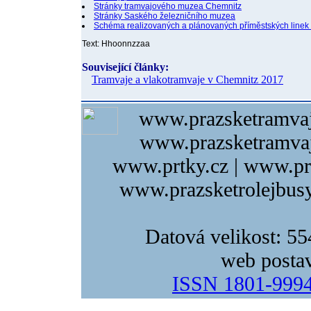
Stránky tramvajového muzea Chemnitz
Stránky Saského železničního muzea
Schéma realizovaných a plánovaných příměstských linek
Text: Hhoonnzzaa
Související články:
Tramvaje a vlakotramvaje v Chemnitz 2017
www.prazsketramvaj
www.prazsketramvaj
www.prtky.cz | www.pr
www.prazsketrolejbusy
Datová velikost: 5
web posta
ISSN 1801-999