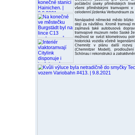
počáteční úseky příměstských linek
všemi příměstskými tramvajemi v 
celodenní jízdenka Verbundraum za 
Nenápadné německé město blízko na
stojí za návštěvu. Kromě tramvají 
zajímavá také autobusová doprava
tramvajové muzeum nebo Saské žel
možnost se svézt kilometrovou pol
historická vozidla včetně legendá
Chemnitz v plánu další rozvoj 
(Chemnitzer Modell), prodloužení
Schönau i rekonstrukci a zatraktivn