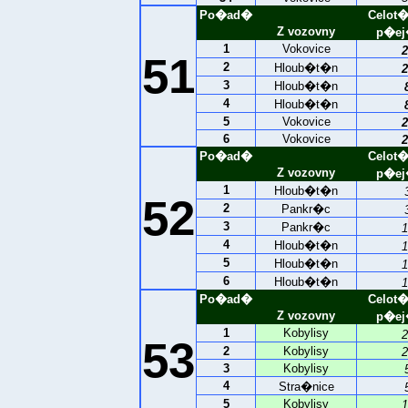
Po�ad�
Celot
Z vozovny
p�ej
1
Vokovice
2
51
2
Hloub�t�n
2
3
Hloub�t�n
4
Hloub�t�n
5
Vokovice
2
6
Vokovice
2
Po�ad�
Celot
Z vozovny
p�ej
1
Hloub�t�n
52
2
Pankr�c
3
Pankr�c
1
4
Hloub�t�n
1
5
Hloub�t�n
1
6
Hloub�t�n
1
Po�ad�
Celot
Z vozovny
p�ej
1
Kobylisy
2
53
2
Kobylisy
2
3
Kobylisy
4
Stra�nice
5
Kobylisy
1