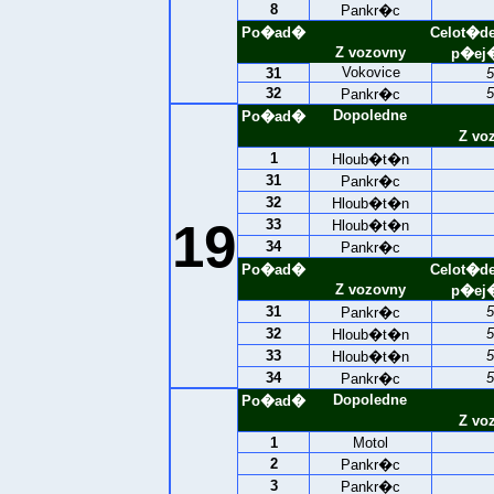
8
Pankr�c
Po�ad�
Celot�d
Z vozovny
p�ej�
Vokovice
31
5
32
5
Pankr�c
Dopoledne
Po�ad�
Z vo
1
Hloub�t�n
31
Pankr�c
32
Hloub�t�n
19
33
Hloub�t�n
34
Pankr�c
Po�ad�
Celot�d
Z vozovny
p�ej�
31
5
Pankr�c
32
5
Hloub�t�n
33
5
Hloub�t�n
34
5
Pankr�c
Dopoledne
Po�ad�
Z vo
1
Motol
2
Pankr�c
3
Pankr�c