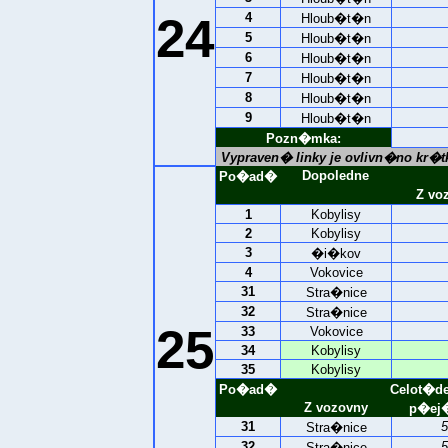
24
4
Hloub�t�n
5
Hloub�t�n
6
Hloub�t�n
7
Hloub�t�n
8
Hloub�t�n
9
Hloub�t�n
Pozn�mka:
Vypraven� linky je ovlivn�no kr
Dopoledne
Po�ad�
Z vo
1
Kobylisy
2
Kobylisy
3
�i�kov
4
Vokovice
31
Stra�nice
32
Stra�nice
25
33
Vokovice
34
Kobylisy
35
Kobylisy
Po�ad�
Celot�d
Z vozovny
p�ej�
31
5
Stra�nice
32
5
Stra�nice