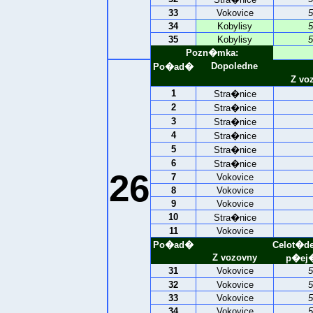
33
Vokovice
5
34
Kobylisy
5
35
Kobylisy
5
Pozn�mka:
Dopoledne
Po�ad�
Z vo
1
Stra�nice
2
Stra�nice
3
Stra�nice
4
Stra�nice
5
Stra�nice
6
Stra�nice
26
7
Vokovice
8
Vokovice
9
Vokovice
10
Stra�nice
11
Vokovice
Po�ad�
Celot�d
Z vozovny
p�ej�
31
Vokovice
5
32
Vokovice
5
33
Vokovice
5
34
Vokovice
5