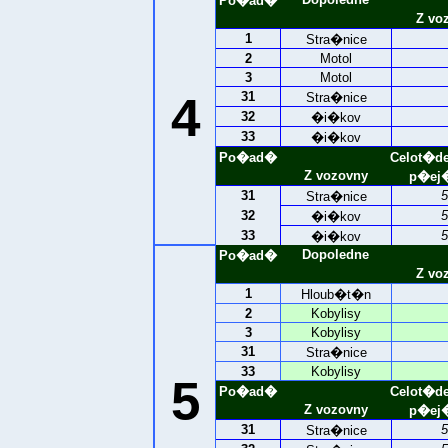
Po�ad�
Z vo
1
Stra�nice
2
Motol
3
Motol
4
31
Stra�nice
32
�i�kov
33
�i�kov
Po�ad�
Celot�d
Z vozovny
p�ej�
31
5
Stra�nice
32
5
�i�kov
33
5
�i�kov
Dopoledne
Po�ad�
Z vo
1
Hloub�t�n
2
Kobylisy
3
Kobylisy
31
Stra�nice
33
Kobylisy
5
Po�ad�
Celot�d
Z vozovny
p�ej�
31
5
Stra�nice