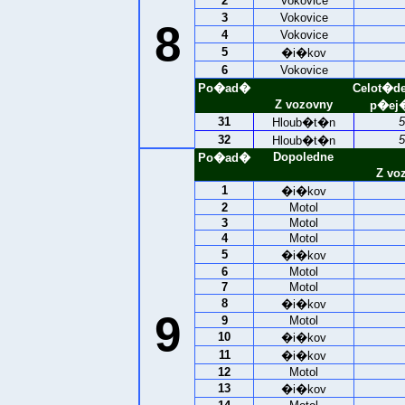
2
Vokovice
3
Vokovice
8
4
Vokovice
5
�i�kov
6
Vokovice
Po�ad�
Celot�d
Z vozovny
p�ej�
31
5
Hloub�t�n
32
5
Hloub�t�n
Dopoledne
Po�ad�
Z vo
1
�i�kov
2
Motol
3
Motol
4
Motol
5
�i�kov
6
Motol
7
Motol
8
�i�kov
9
9
Motol
10
�i�kov
11
�i�kov
12
Motol
13
�i�kov