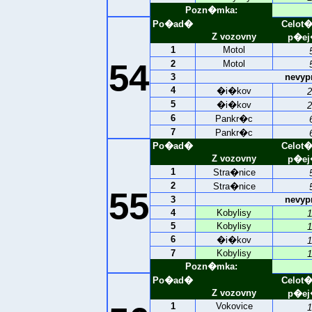
Pozn�mka:
Po�ad�
Celot
Z vozovny
p�ej
1
Motol
54
2
Motol
3
nevyp
4
�i�kov
2
5
�i�kov
2
6
Pankr�c
7
Pankr�c
Po�ad�
Celot
Z vozovny
p�ej
1
Stra�nice
2
Stra�nice
55
3
nevyp
4
Kobylisy
1
5
Kobylisy
1
6
�i�kov
1
7
Kobylisy
1
Pozn�mka:
Po�ad�
Celot
Z vozovny
p�ej
1
Vokovice
1