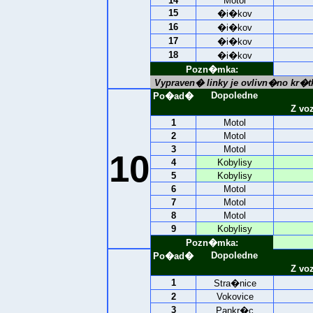
14
Motol
15
�i�kov
16
�i�kov
17
�i�kov
18
�i�kov
Pozn�mka:
Vypraven� linky je ovlivn�no kr
Dopoledne
Po�ad�
Z vo
1
Motol
2
Motol
3
Motol
10
4
Kobylisy
5
Kobylisy
6
Motol
7
Motol
8
Motol
9
Kobylisy
Pozn�mka:
Dopoledne
Po�ad�
Z vo
1
Stra�nice
2
Vokovice
3
Pankr�c