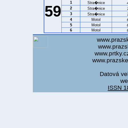
1
Stra�nice
59
2
Stra�nice
3
Stra�nice
4
Motol
5
Motol
6
Motol
www.prazsk
www.prazsk
www.prtky.c
www.prazsket
Datová ve
we
ISSN 1