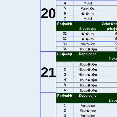
4
Motol
20
5
Pankr�c
6
�i�kov
7
Motol
Po�ad�
Celot�d
Z vozovny
p�ej�
31
�i�kov
5
32
5
�i�kov
33
Vokovice
5
34
5
Hloub�t�n
Dopoledne
Po�ad�
Z vo
1
Hloub�t�n
21
2
Hloub�t�n
3
Hloub�t�n
4
Hloub�t�n
5
Hloub�t�n
6
Hloub�t�n
Dopoledne
Po�ad�
Z vo
1
Vokovice
2
Stra�nice
3
Vokovice