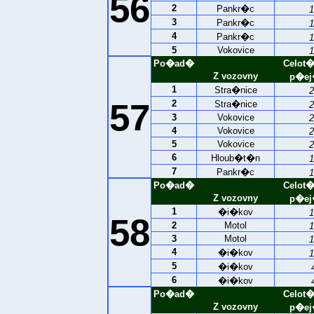
56
2
Pankr�c
1
3
Pankr�c
1
4
Pankr�c
1
5
Vokovice
1
Po�ad�
Celot
Z vozovny
p�ej
1
Stra�nice
2
57
2
Stra�nice
2
3
Vokovice
2
4
Vokovice
2
5
Vokovice
2
6
Hloub�t�n
1
7
Pankr�c
1
Po�ad�
Celot
Z vozovny
p�ej
1
�i�kov
1
58
2
Motol
1
3
Motol
1
4
�i�kov
1
5
�i�kov
6
�i�kov
Po�ad�
Celot
Z vozovny
p�ej