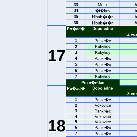
33
Motol
5
34
5
�i�kov
35
5
Hloub�t�n
36
5
Hloub�t�n
Dopoledne
Po�ad�
Z vo
1
Pankr�c
2
Kobylisy
17
3
Kobylisy
4
Pankr�c
5
Pankr�c
6
Pankr�c
7
Kobylisy
Pozn�mka:
Dopoledne
Po�ad�
Z vo
1
Pankr�c
2
Vokovice
3
Pankr�c
4
Vokovice
18
5
Vokovice
6
Pankr�c
7
Pankr�c