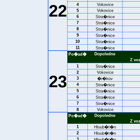
22
4
Vokovice
5
Vokovice
6
Stra�nice
7
Stra�nice
8
Stra�nice
9
Stra�nice
10
Stra�nice
11
Stra�nice
Dopoledne
Po�ad�
Z vo
1
Stra�nice
2
Vokovice
23
3
�i�kov
4
Stra�nice
5
Stra�nice
6
Stra�nice
7
Stra�nice
8
Vokovice
Dopoledne
Po�ad�
Z vo
1
Hloub�t�n
2
Hloub�t�n
3
Hloub�t�n