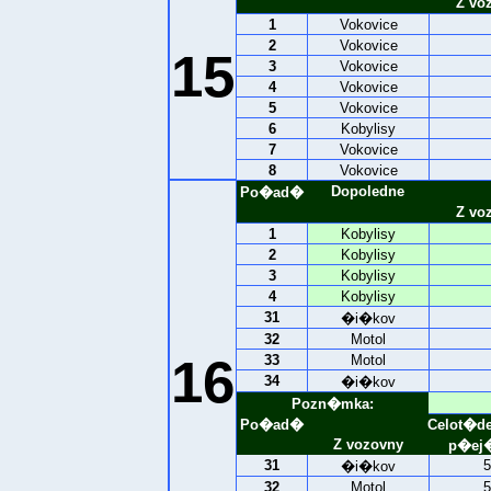
Z vo
1
Vokovice
2
Vokovice
15
3
Vokovice
4
Vokovice
5
Vokovice
6
Kobylisy
7
Vokovice
8
Vokovice
Dopoledne
Po�ad�
Z vo
1
Kobylisy
2
Kobylisy
3
Kobylisy
4
Kobylisy
31
�i�kov
32
Motol
16
33
Motol
34
�i�kov
Pozn�mka:
Po�ad�
Celot�d
Z vozovny
p�ej�
31
5
�i�kov
32
Motol
5