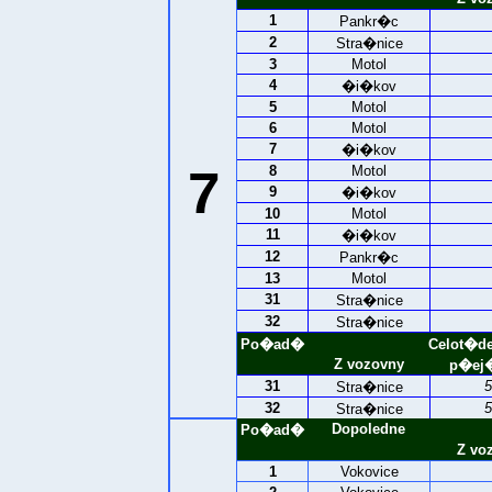
1
Pankr�c
2
Stra�nice
3
Motol
4
�i�kov
5
Motol
6
Motol
7
�i�kov
7
8
Motol
9
�i�kov
10
Motol
11
�i�kov
12
Pankr�c
13
Motol
31
Stra�nice
32
Stra�nice
Po�ad�
Celot�d
Z vozovny
p�ej�
31
5
Stra�nice
32
5
Stra�nice
Dopoledne
Po�ad�
Z vo
1
Vokovice