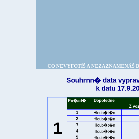
CO NEVYFOTÍŠ A NEZAZNAMENÁŠ DNE
Souhrnn� data vyprav
k datu 17.9.2
Dopoledne
Po�ad�
Z vo
1
Hloub�t�n
2
Hloub�t�n
1
3
Hloub�t�n
4
Hloub�t�n
5
Hloub�t�n