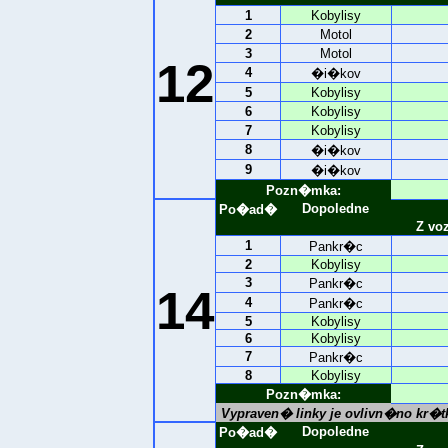
1
Kobylisy
2
Motol
3
Motol
12
4
�i�kov
5
Kobylisy
6
Kobylisy
7
Kobylisy
8
�i�kov
9
�i�kov
Pozn�mka:
Dopoledne
Po�ad�
Z vo
1
Pankr�c
2
Kobylisy
3
Pankr�c
14
4
Pankr�c
5
Kobylisy
6
Kobylisy
7
Pankr�c
8
Kobylisy
Pozn�mka:
Vypraven� linky je ovlivn�no kr
Dopoledne
Po�ad�