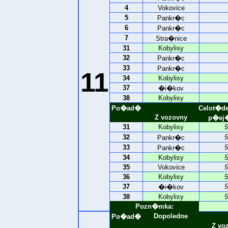
4
Vokovice
5
Pankr�c
6
Pankr�c
7
Stra�nice
31
Kobylisy
32
Pankr�c
33
Pankr�c
11
34
Kobylisy
37
�i�kov
38
Kobylisy
Po�ad�
Celot�d
Z vozovny
p�ej�
31
Kobylisy
5
32
5
Pankr�c
33
5
Pankr�c
34
Kobylisy
5
35
Vokovice
5
36
Kobylisy
5
37
5
�i�kov
38
Kobylisy
5
Pozn�mka:
Dopoledne
Po�ad�
Z vo