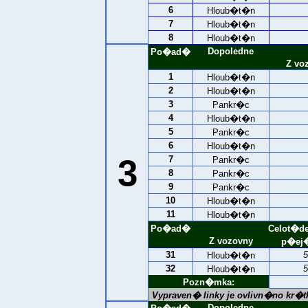
6
Hloub�t�n
7
Hloub�t�n
8
Hloub�t�n
Dopoledne
Po�ad�
Z vo
1
Hloub�t�n
2
Hloub�t�n
3
Pankr�c
4
Hloub�t�n
5
Pankr�c
6
Hloub�t�n
3
7
Pankr�c
8
Pankr�c
9
Pankr�c
10
Hloub�t�n
11
Hloub�t�n
Po�ad�
Celot�d
Z vozovny
p�ej�
31
5
Hloub�t�n
32
5
Hloub�t�n
Pozn�mka:
Vypraven� linky je ovlivn�no kr
Dopoledne