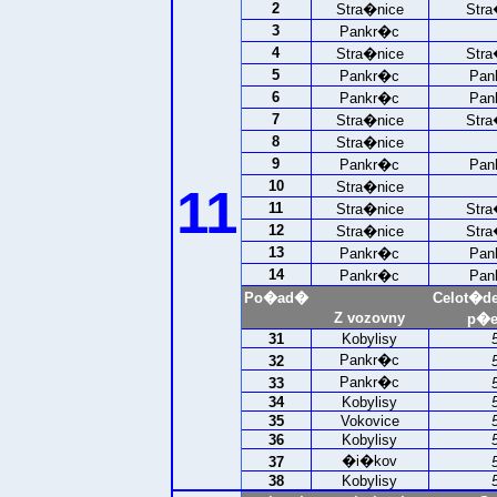
2
Stra�nice
Stra
3
Pankr�c
4
Stra�nice
Stra
5
Pankr�c
Pan
6
Pankr�c
Pan
7
Stra�nice
Stra
8
Stra�nice
9
Pankr�c
Pan
10
Stra�nice
11
11
Stra�nice
Stra
12
Stra�nice
Stra
13
Pankr�c
Pan
14
Pankr�c
Pan
Po�ad�
Celot�d
Z vozovny
p�e
31
Kobylisy
Pankr�c
32
Pankr�c
33
34
Kobylisy
35
Vokovice
36
Kobylisy
�i�kov
37
38
Kobylisy