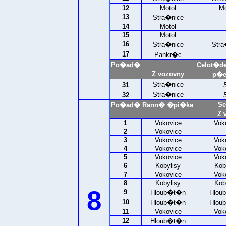
12
Motol
Mo
13
Stra�nice
14
Motol
15
Motol
16
Stra�nice
Stra
17
Pankr�c
Po�ad�
Celot�d
Z vozovny
p�e
Stra�nice
31
Stra�nice
32
Se
Po�ad�
Rann� �pi�ka
Z 
1
Vokovice
Vok
2
Vokovice
3
Vokovice
Vok
4
Vokovice
Vok
5
Vokovice
Vok
6
Kobylisy
Kob
7
Vokovice
Vok
8
Kobylisy
Kob
8
9
Hloub�t�n
Hlou
10
Hloub�t�n
Hlou
11
Vokovice
Vok
12
Hloub�t�n