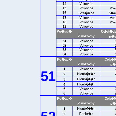
14
Vokovice
15
Vokovice
Vok
16
Stra�nice
Stra
17
Vokovice
Vok
18
Vokovice
Vok
19
Vokovice
Po�ad�
Celot�d
Z vozovny
p�e
31
Vokovice
32
Vokovice
33
Vokovice
34
Vokovice
Po�ad�
Celot
Z vozovny
p�e
1
Vokovice
51
Hloub�t�n
2
Hloub�t�n
3
Hloub�t�n
4
5
Vokovice
6
Vokovice
Po�ad�
Celot
Z vozovny
p�e
Hloub�t�n
1
Pankr�c
2