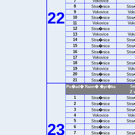
7
Vokovice
8
Stra�nice
Stra
22
9
Vokovice
Vok
10
Stra�nice
Stra
11
Vokovice
Vok
12
Stra�nice
13
Vokovice
Vok
14
Stra�nice
Stra
15
Stra�nice
Stra
16
Stra�nice
Stra
17
Vokovice
18
Stra�nice
Stra
19
Vokovice
Vok
20
Stra�nice
Stra
21
Stra�nice
Stra
Se
Po�ad�
Rann� �pi�ka
Z 
1
Stra�nice
Stra
2
Stra�nice
Stra
3
Stra�nice
Stra
4
Vokovice
Vok
5
Stra�nice
Stra
23
6
Stra�nice
7
Stra�nice
Stra