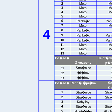
2
Motol
Mo
3
Motol
Mo
4
Motol
Mo
5
Motol
6
Pankr�c
Pan
7
Motol
Mo
4
8
Pankr�c
9
Pankr�c
Pan
10
Pankr�c
Pan
11
Motol
Mo
12
Motol
Mo
13
Motol
Po�ad�
Celot�d
Z vozovny
p�e
Stra�nice
31
�i�kov
32
�i�kov
33
Se
Po�ad�
Rann� �pi�ka
Z 
1
Stra�nice
Stra
2
Stra�nice
Stra
3
Kobylisy
4
Stra�nice
Stra
5
Hloub�t�n
Hlou