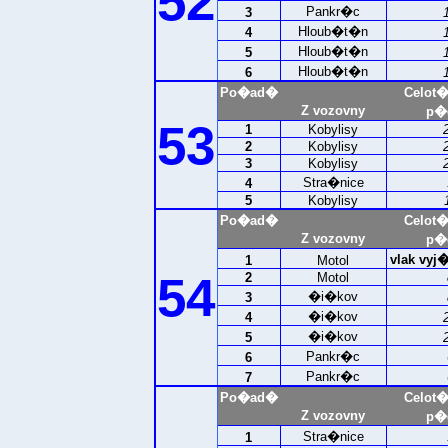
52
Pankr�c
3
Hloub�t�n
4
Hloub�t�n
5
Hloub�t�n
6
Po�ad�
Celot
Z vozovny
p�e
53
1
Kobylisy
2
Kobylisy
3
Kobylisy
Stra�nice
4
5
Kobylisy
Po�ad�
Celot
Z vozovny
p�e
vlak vy
1
Motol
54
2
Motol
�i�kov
3
�i�kov
4
�i�kov
5
Pankr�c
6
Pankr�c
7
Po�ad�
Celot
Z vozovny
p�e
Stra�nice
1