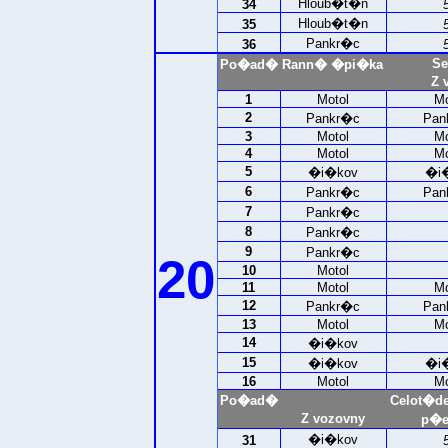
Hloub�t�n
34
Hloub�t�n
35
Pankr�c
36
Se
Po�ad�
Rann� �pi�ka
Z 
1
Motol
Mo
2
Pankr�c
Pan
3
Motol
Mo
4
Motol
Mo
5
�i�kov
�i
6
Pankr�c
Pan
7
Pankr�c
8
Pankr�c
9
Pankr�c
20
10
Motol
11
Motol
Mo
12
Pankr�c
Pan
13
Motol
Mo
14
�i�kov
15
�i�kov
�i
16
Motol
Mo
Po�ad�
Celot�d
Z vozovny
p�e
�i�kov
31