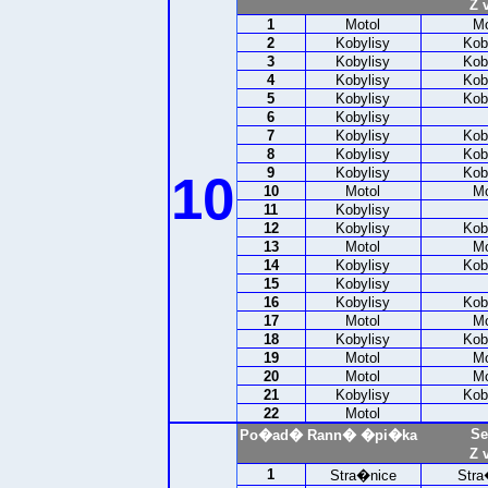
Z 
1
Motol
Mo
2
Kobylisy
Kob
3
Kobylisy
Kob
4
Kobylisy
Kob
5
Kobylisy
Kob
6
Kobylisy
7
Kobylisy
Kob
8
Kobylisy
Kob
9
Kobylisy
Kob
10
10
Motol
Mo
11
Kobylisy
12
Kobylisy
Kob
13
Motol
Mo
14
Kobylisy
Kob
15
Kobylisy
16
Kobylisy
Kob
17
Motol
Mo
18
Kobylisy
Kob
19
Motol
Mo
20
Motol
Mo
21
Kobylisy
Kob
22
Motol
Se
Po�ad�
Rann� �pi�ka
Z 
1
Stra�nice
Stra