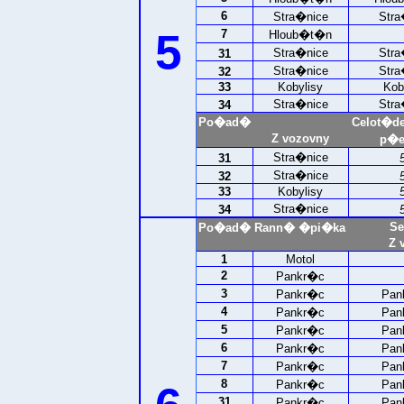
6
Stra�nice
Stra
5
7
Hloub�t�n
Stra�nice
Stra
31
Stra�nice
Stra
32
33
Kobylisy
Kob
Stra�nice
Stra
34
Po�ad�
Celot�d
Z vozovny
p�e
Stra�nice
31
Stra�nice
32
33
Kobylisy
Stra�nice
34
Se
Po�ad�
Rann� �pi�ka
Z 
1
Motol
2
Pankr�c
3
Pankr�c
Pan
4
Pankr�c
Pan
5
Pankr�c
Pan
6
Pankr�c
Pan
7
Pankr�c
Pan
8
Pankr�c
Pan
31
Pankr�c
Pan