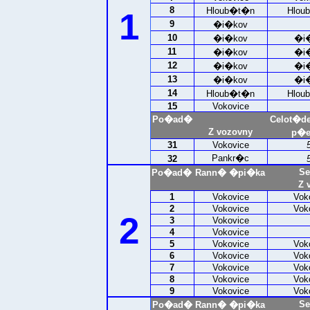
8
Hloub�t�n
Hlou
1
9
�i�kov
10
�i�kov
�i
11
�i�kov
�i
12
�i�kov
�i
13
�i�kov
�i
14
Hloub�t�n
Hlou
15
Vokovice
Po�ad�
Celot�d
Z vozovny
p�e
31
Vokovice
Pankr�c
32
Se
Po�ad�
Rann� �pi�ka
Z 
1
Vokovice
Vok
2
Vokovice
Vok
2
3
Vokovice
4
Vokovice
5
Vokovice
Vok
6
Vokovice
Vok
7
Vokovice
Vok
8
Vokovice
Vok
9
Vokovice
Vok
Se
Po�ad�
Rann� �pi�ka