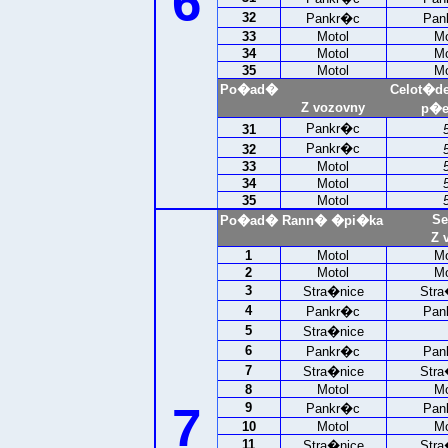
6
32
Pankr�c
Pan
33
Motol
Mo
34
Motol
Mo
35
Motol
Mo
Po�ad�
Celot�d
Z vozovny
p�e
Pankr�c
31
Pankr�c
32
33
Motol
34
Motol
35
Motol
Se
Po�ad�
Rann� �pi�ka
Z 
1
Motol
Mo
2
Motol
Mo
3
Stra�nice
Stra
4
Pankr�c
Pan
5
Stra�nice
6
Pankr�c
Pan
7
Stra�nice
Stra
8
Motol
Mo
7
9
Pankr�c
Pan
10
Motol
Mo
11
Stra�nice
Stra