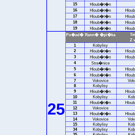
15
Hloub�t�n
16
Hloub�t�n
Hlou
17
Hloub�t�n
Hlou
18
Hloub�t�n
Hlou
19
Hloub�t�n
Hlou
Se
Po�ad�
Rann� �pi�ka
Z 
1
Kobylisy
2
Hloub�t�n
Hlou
3
Hloub�t�n
Hlou
4
Stra�nice
5
Hloub�t�n
Hlou
6
Hloub�t�n
Hlou
7
Vokovice
Vok
8
Kobylisy
9
Hloub�t�n
Hlou
10
Kobylisy
Kob
25
11
Hloub�t�n
Hlou
12
Vokovice
13
Hloub�t�n
Hlou
14
Vokovice
Vok
15
Kobylisy
Kob
34
Kobylisy
Kob
35
Kobylisy
Kob