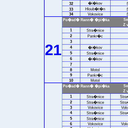
�i�kov
32
Hloub�t�n
33
34
Vokovice
Se
Po�ad�
Rann� �pi�ka
Z 
1
Stra�nice
2
Pankr�c
3
21
4
�i�kov
5
Stra�nice
6
�i�kov
7
8
Motol
9
Pankr�c
10
Motol
Se
Po�ad�
Rann� �pi�ka
Z 
1
Stra�nice
Stra
2
Stra�nice
Stra
3
Vokovice
Vok
4
Stra�nice
Stra
5
Stra�nice
6
Vokovice
Vok