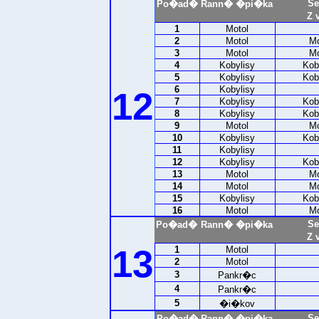
Se
Po�ad�
Rann� �pi�ka
Z 
1
Motol
2
Motol
Mo
3
Motol
Mo
4
Kobylisy
Kob
5
Kobylisy
Kob
6
Kobylisy
12
7
Kobylisy
Kob
8
Kobylisy
Kob
9
Motol
Mo
10
Kobylisy
Kob
11
Kobylisy
12
Kobylisy
Kob
13
Motol
Mo
14
Motol
Mo
15
Kobylisy
Kob
16
Motol
Mo
Se
Po�ad�
Rann� �pi�ka
Z 
13
1
Motol
2
Motol
3
Pankr�c
4
Pankr�c
5
�i�kov
Se
Po�ad�
Rann� �pi�ka