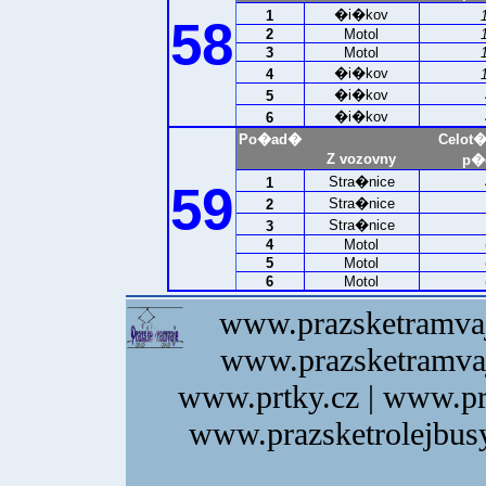
�i�kov
1
58
2
Motol
3
Motol
�i�kov
4
�i�kov
5
�i�kov
6
Po�ad�
Celot
Z vozovny
p�e
Stra�nice
1
59
Stra�nice
2
Stra�nice
3
4
Motol
5
Motol
6
Motol
www.prazsketramvaj
www.prazsketramvaj
www.prtky.cz | www.pr
www.prazsketrolejbusy