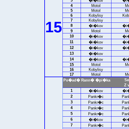
3
�i�kov
�i
4
Motol
Mo
5
Motol
Mo
6
Kobylisy
Kob
7
Kobylisy
15
8
�i�kov
�i
9
Motol
Mo
10
�i�kov
�i
11
�i�kov
�i
12
�i�kov
�i
13
�i�kov
14
�i�kov
�i
15
Motol
Mo
16
Kobylisy
17
Motol
Mo
Se
Po�ad�
Rann� �pi�ka
Z 
1
�i�kov
�i
2
Pankr�c
Pan
3
Pankr�c
Pan
4
Pankr�c
Pan
5
Pankr�c
Pan
6
�i�kov
�i
7
Pankr�c
Pan