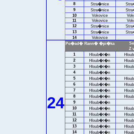
8
Stra�nice
Stra
9
Stra�nice
Stra
10
Vokovice
Vok
11
Vokovice
Vok
12
Stra�nice
Stra
13
Stra�nice
Stra
14
Vokovice
Se
Po�ad�
Rann� �pi�ka
Z 
1
Hloub�t�n
Hlou
2
Hloub�t�n
Hlou
3
Hloub�t�n
Hlou
4
Hloub�t�n
5
Hloub�t�n
Hlou
6
Hloub�t�n
Hlou
7
Hloub�t�n
Hlou
24
8
Hloub�t�n
Hlou
9
Hloub�t�n
10
Hloub�t�n
Hlou
11
Hloub�t�n
Hlou
12
Hloub�t�n
Hlou
13
Hloub�t�n
Hlou
14
Hloub�t�n
Hlou