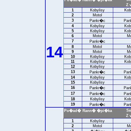
Z 
1
Kobylisy
Kob
2
Motol
3
Pankr�c
Pan
4
Kobylisy
Kob
5
Kobylisy
Kob
6
Motol
Mo
7
Pankr�c
14
8
Motol
Mo
9
Motol
Mo
10
Kobylisy
Kob
11
Kobylisy
Kob
12
Kobylisy
13
Pankr�c
Pan
14
Kobylisy
Kob
15
Kobylisy
16
Pankr�c
Pan
17
Pankr�c
Pan
18
Kobylisy
Kob
19
Pankr�c
Pan
Se
Po�ad�
Rann� �pi�ka
Z 
1
Kobylisy
2
Motol
Mo