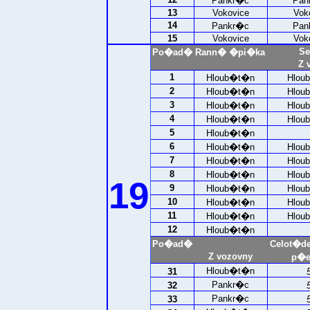
Pankr�c
Pan
13
Vokovice
Vok
14
Pankr�c
Pan
15
Vokovice
Vok
Se
Po�ad�
Rann� �pi�ka
Z 
1
Hloub�t�n
Hlou
2
Hloub�t�n
Hlou
3
Hloub�t�n
Hlou
4
Hloub�t�n
Hlou
5
Hloub�t�n
6
Hloub�t�n
Hlou
7
Hloub�t�n
Hlou
8
Hloub�t�n
Hlou
19
9
Hloub�t�n
Hlou
10
Hloub�t�n
Hlou
11
Hloub�t�n
Hlou
12
Hloub�t�n
Po�ad�
Celot�d
Z vozovny
p�e
Hloub�t�n
31
Pankr�c
32
Pankr�c
33