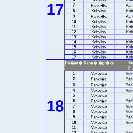
17
7
Pankr�c
Pan
8
Kobylisy
Kob
9
Pankr�c
Pan
10
Kobylisy
Kob
11
Kobylisy
Kob
12
Kobylisy
Kob
13
Kobylisy
14
Kobylisy
Kob
15
Kobylisy
Kob
16
Kobylisy
Kob
17
Kobylisy
Kob
Se
Po�ad�
Rann� �pi�ka
Z 
1
Vokovice
Vok
2
Pankr�c
Pan
3
Pankr�c
Pan
4
Vokovice
Vok
5
Vokovice
18
6
Pankr�c
Pan
7
Vokovice
Vok
8
Vokovice
Vok
9
Pankr�c
Pan
10
Vokovice
Vok
11
Vokovice
12