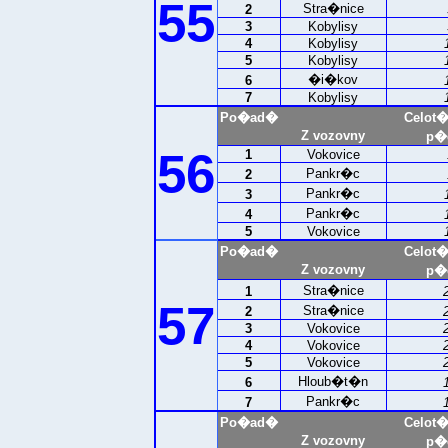
55
Stra�nice
2
3
Kobylisy
4
Kobylisy
5
Kobylisy
�i�kov
6
7
Kobylisy
Po�ad�
Celot
Z vozovny
p�e
56
1
Vokovice
Pankr�c
2
Pankr�c
3
Pankr�c
4
5
Vokovice
Po�ad�
Celot
Z vozovny
p�e
Stra�nice
1
57
Stra�nice
2
3
Vokovice
4
Vokovice
5
Vokovice
Hloub�t�n
6
Pankr�c
7
Po�ad�
Celot
Z vozovny
p�e