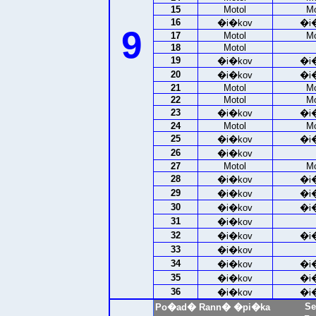
15
Motol
Mo
16
�i�kov
�i
9
17
Motol
Mo
18
Motol
19
�i�kov
�i
20
�i�kov
�i
21
Motol
Mo
22
Motol
Mo
23
�i�kov
�i
24
Motol
Mo
25
�i�kov
�i
26
�i�kov
27
Motol
Mo
28
�i�kov
�i
29
�i�kov
�i
30
�i�kov
�i
31
�i�kov
32
�i�kov
�i
33
�i�kov
34
�i�kov
�i
35
�i�kov
�i
36
�i�kov
�i
Se
Po�ad�
Rann� �pi�ka