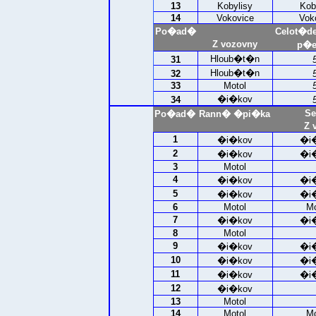
13
Kobylisy
Kob
14
Vokovice
Vok
Po�ad�
Celot�d
Z vozovny
p�e
Hloub�t�n
31
Hloub�t�n
32
33
Motol
�i�kov
34
Se
Po�ad�
Rann� �pi�ka
Z 
1
�i�kov
�i
2
�i�kov
�i
3
Motol
4
�i�kov
�i
5
�i�kov
�i
6
Motol
Mo
7
�i�kov
�i
8
Motol
9
�i�kov
�i
10
�i�kov
�i
11
�i�kov
�i
12
�i�kov
13
Motol
14
Motol
Mo