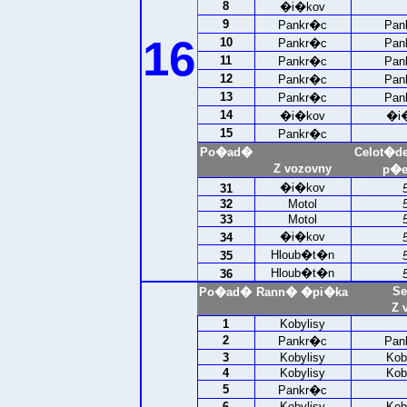
8
�i�kov
9
Pankr�c
Pan
16
10
Pankr�c
Pan
11
Pankr�c
Pan
12
Pankr�c
Pan
13
Pankr�c
Pan
14
�i�kov
�i
15
Pankr�c
Po�ad�
Celot�d
Z vozovny
p�e
�i�kov
31
32
Motol
33
Motol
�i�kov
34
Hloub�t�n
35
Hloub�t�n
36
Se
Po�ad�
Rann� �pi�ka
Z 
1
Kobylisy
2
Pankr�c
Pan
3
Kobylisy
Kob
4
Kobylisy
Kob
5
Pankr�c
6
Kobylisy
Kob