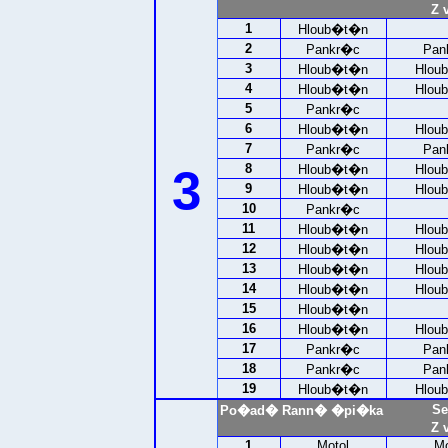
Z 
1
Hloub�t�n
2
Pankr�c
Pan
3
Hloub�t�n
Hlou
4
Hloub�t�n
Hlou
5
Pankr�c
6
Hloub�t�n
Hlou
7
Pankr�c
Pan
3
8
Hloub�t�n
Hlou
9
Hloub�t�n
Hlou
10
Pankr�c
11
Hloub�t�n
Hlou
12
Hloub�t�n
Hlou
13
Hloub�t�n
Hlou
14
Hloub�t�n
Hlou
15
Hloub�t�n
16
Hloub�t�n
Hlou
17
Pankr�c
Pan
18
Pankr�c
Pan
19
Hloub�t�n
Hlou
Se
Po�ad�
Rann� �pi�ka
Z 
1
Motol
Mo