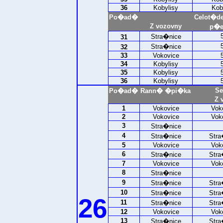
36
Kobylisy
Kob
Po�ad�
Celot�d
Z vozovny
p�e
Stra�nice
31
Stra�nice
32
33
Vokovice
34
Kobylisy
35
Kobylisy
36
Kobylisy
Se
Po�ad�
Rann� �pi�ka
Z 
1
Vokovice
Vok
2
Vokovice
Vok
3
Stra�nice
4
Stra�nice
Stra
5
Vokovice
Vok
6
Stra�nice
Stra
7
Vokovice
Vok
8
Stra�nice
9
Stra�nice
Stra
10
Stra�nice
Stra
26
11
Stra�nice
Stra
12
Vokovice
Vok
13
Stra�nice
Stra