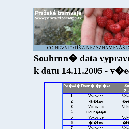
CO NEVYFOTÍŠ A NEZAZNAMENÁŠ DNE
Souhrnn� data vyprav
k datu 14.11.2005 - v
Se
Po�ad�
Rann� �pi�ka
Z 
1
Vokovice
Vok
2
�i�kov
�i
3
Vokovice
Vok
4
Hloub�t�n
5
Vokovice
Vok
6
�i�kov
�i
7
Vokovice
Vok