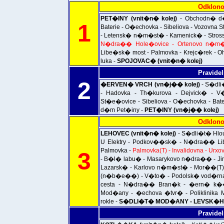
Odklono
PET�INY (vnit�n� kolej)
- Obchodn� d�
1
Baterie - O�echovka - Sibeliova - Vozovna
- Letensk� n�m�st� - Kamenick� - Stro
N�dra�� Hole�ovice - Ortenovo n�m�s
Libe�sk� most - Palmovka - Krejc�rek - 
luka -
SPOJOVAC� (vnit�n� kolej)
Pravidel
2
�ERVEN� VRCH (vn�j�� kolej)
- S�dli
- Hadovka - Th�kurova - Dejvick� -
St�e�ovice - Sibeliova - O�echovka - Bat
d�m Pet�iny -
PET�INY (vn�j�� kolej)
Odklono
LEHOVEC (vnit�n� kolej)
- S�dli�t� Hlo
U Elektry - Podkov��sk� - N�dra�� Lib
Palmovka -
Palmovka(T) - Invalidovna - U
3
- B�l� labu� - Masarykovo n�dra�� - J
Lazarsk� - Karlovo n�m�st� - Mor��(
(n�b�e��) - V�to� - Podolsk� vod�rna
cesta - N�dra�� Bran�k - �ern� k�
Mod�any - �echova �tvr� - Poliklinik
rokle -
S�DLI�T� MOD�ANY - LEVSK�HO(Z
Pravidel