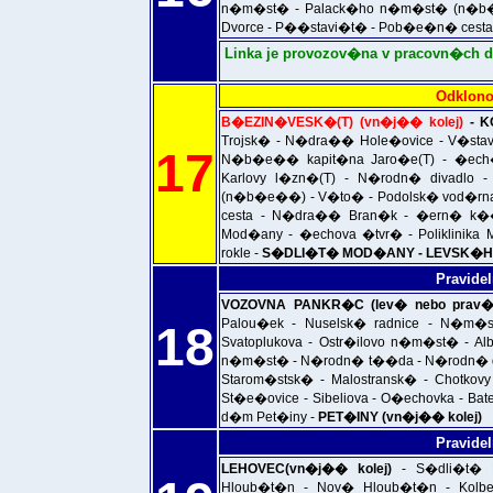
n�m�st� - Palack�ho n�m�st� (n�b�e
Dvorce - P��stavi�t� - Pob�e�n� cesta
Linka je provozov�na v pracovn�ch d
Odklono
B�EZIN�VESK�(T) (vn�j�� kolej)
- K
Trojsk� - N�dra�� Hole�ovice - V�stav
17
N�b�e�� kapit�na Jaro�e(T) - �ech�v
Karlovy l�zn�(T) - N�rodn� divadlo
(n�b�e��) - V�to� - Podolsk� vod�rna
cesta - N�dra�� Bran�k - �ern� k�
Mod�any - �echova �tvr� - Poliklinik
rokle -
S�DLI�T� MOD�ANY - LEVSK�HO(
Pravidel
VOZOVNA PANKR�C (lev� nebo prav� 
Palou�ek - Nuselsk� radnice - N�m�s
18
Svatoplukova - Ostr�ilovo n�m�st� - Alb
n�m�st� - N�rodn� t��da - N�rodn� diva
Starom�stsk� - Malostransk� - Chotkov
St�e�ovice - Sibeliova - O�echovka - Bat
d�m Pet�iny -
PET�INY (vn�j�� kolej)
Pravidel
LEHOVEC(vn�j�� kolej)
- S�dli�t� H
Hloub�t�n - Nov� Hloub�t�n - Kolb