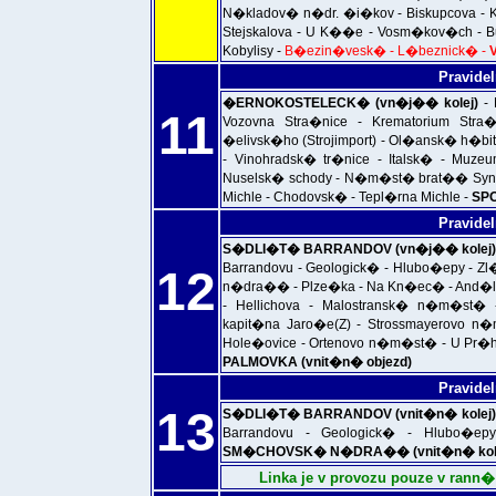
N�kladov� n�dr. �i�kov - Biskupcova - Kr
Stejskalova - U K��e - Vosm�kov�ch - Bul
Kobylisy -
B�ezin�vesk� - L�beznick� -
Pravidel
�ERNOKOSTELECK� (vn�j�� kolej)
- 
11
Vozovna Stra�nice - Krematorium Stra
�elivsk�ho (Strojimport) - Ol�ansk� h�b
- Vinohradsk� tr�nice - Italsk� - Muzeum
Nuselsk� schody - N�m�st� brat�� Synk� 
Michle - Chodovsk� - Tepl�rna Michle -
SPO
Pravidel
S�DLI�T� BARRANDOV (vn�j�� kolej
Barrandovu - Geologick� - Hlubo�epy - 
12
n�dra�� - Plze�ka - Na Kn�ec� - And�l 
- Hellichova - Malostransk� n�m�st
kapit�na Jaro�e(Z) - Strossmayerovo 
Hole�ovice - Ortenovo n�m�st� - U Pr�ho
PALMOVKA (vnit�n� objezd)
Pravidel
13
S�DLI�T� BARRANDOV (vnit�n� kolej)
Barrandovu - Geologick� - Hlubo�e
SM�CHOVSK� N�DRA�� (vnit�n� kol
Linka je v provozu pouze v ra