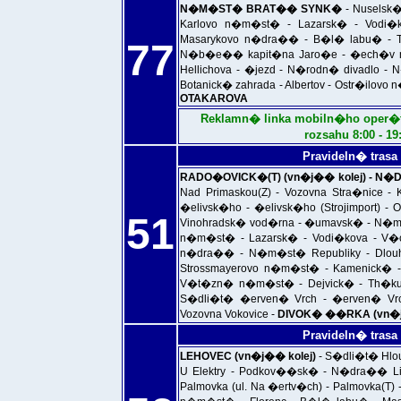
N�M�ST� BRAT�� SYNK�
- Nuselsk�
Karlovo n�m�st� - Lazarsk� - Vodi�
Masarykovo n�dra�� - B�l� labu� - T
77
N�b�e�� kapit�na Jaro�e - �ech�v mo
Hellichova - �jezd - N�rodn� divadlo 
Botanick� zahrada - Albertov - Ostr�ilovo
OTAKAROVA
Reklamn� linka mobiln�ho oper�to
rozsahu 8:00 - 
Pravideln� trasa
RADO�OVICK�(T) (vn�j�� kolej) - 
Nad Primaskou(Z) - Vozovna Stra�nice - 
�elivsk�ho - �elivsk�ho (Strojimport) - O
51
Vinohradsk� vod�rna - �umavsk� - N�m�
n�m�st� - Lazarsk� - Vodi�kova - V�
n�dra�� - N�m�st� Republiky - Dlou
Strossmayerovo n�m�st� - Kamenick� 
V�t�zn� n�m�st� - Dejvick� - Th�kur
S�dli�t� �erven� Vrch - �erven� Vr
Vozovna Vokovice -
DIVOK� ��RKA (vn�j
Pravideln� trasa
LEHOVEC (vn�j�� kolej)
- S�dli�t� Hlo
U Elektry - Podkov��sk� - N�dra�� Li
Palmovka (ul. Na �ertv�ch) - Palmovka(T)