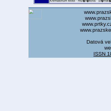
Krematorium Motol - Hlu�i�kova - Sl�nsk� 
www.prazsk
www.prazsk
www.prtky.c
www.prazsket
Datová ve
we
ISSN 1