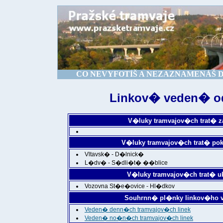
CO NEVYFOTÍŠ A NEZAZNAMENÁŠ DNE
Linkov� veden� od
V�luky tramvajov�ch trat� z
V�luky tramvajov�ch trat� pok
Vltavsk� - D�lnick�
L�dv� - S�dli�t� ��blice
V�luky tramvajov�ch trat� u
Vozovna St�e�ovice - Hl�dkov
Souhrnn� pl�nky linkov�ho ve
Veden� denn�ch tramvajov�ch linek
Veden� no�n�ch tramvajov�ch linek