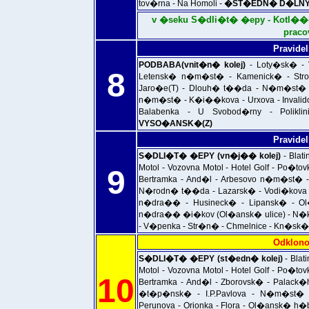
tov�rna - Na Homoli -
�ST�EDN� D�LNY D
v �seku S�dli�t� �epy - Kotl��k
prac
Pravidel
PODBABA(vnit�n� kolej)
- Loty�sk� -
8
Letensk� n�m�st� - Kamenick� - St
Jaro�e(T) - Dlouh� t��da - N�m�st� R
n�m�st� - K�i��kova - Urxova - Invalidov
Balabenka - U Svobod�rny - Polikl
VYSO�ANSK�(Z)
Pravidel
S�DLI�T� �EPY (vn�j�� kolej)
- Blat
Motol - Vozovna Motol - Hotel Golf - Po�to
9
Bertramka - And�l - Arbesovo n�m�st� -
N�rodn� t��da - Lazarsk� - Vodi�kova
n�dra�� - Husineck� - Lipansk� - 
n�dra�� �i�kov (Ol�ansk� ulice) - N�k
- V�penka - Str�n� - Chmelnice - Kn�sk� 
Odklono
S�DLI�T� �EPY (st�edn� kolej)
- Blat
Motol - Vozovna Motol - Hotel Golf - Po�to
10
Bertramka - And�l - Zborovsk� - Palac
�t�p�nsk� - I.P.Pavlova - N�m�st� 
Perunova - Orionka - Flora - Ol�ansk� h�bi