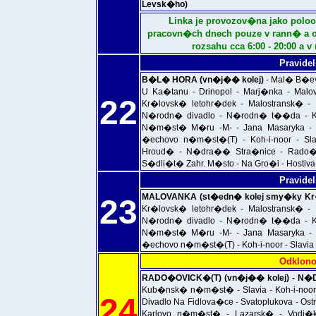
Levsk�ho)
Linka je provozov�na jako pol
pracovn�ch dnech pouze v rann� a 
rozsahu cca 6:00 - 20:00 a v
Pravidel
B�L� HORA (vn�j�� kolej)
- Mal� B�ev
U Ka�tanu - Drinopol - Marj�nka - Malo
22
Kr�lovsk� letohr�dek - Malostransk� -
N�rodn� divadlo - N�rodn� t��da - K
N�m�st� M�ru -M- - Jana Masaryka -
�echovo n�m�st�(T) - Koh-i-noor - 
Hroud� - N�dra�� Stra�nice - Rado�
S�dli�t� Zahr. M�sto - Na Gro�i - Hosti
Pravidel
MALOVANKA (st�edn� kolej smy�ky Kr
23
Kr�lovsk� letohr�dek - Malostransk� -
N�rodn� divadlo - N�rodn� t��da - K
N�m�st� M�ru -M- - Jana Masaryka -
�echovo n�m�st�(T) - Koh-i-noor - Slavia
Odklono
RADO�OVICK�(T) (vn�j�� kolej) - 
Kub�nsk� n�m�st� - Slavia - Koh-i-noor
24
Divadlo Na Fidlova�ce - Svatoplukova - Os
Karlovo n�m�st� - Lazarsk� - Vodi�