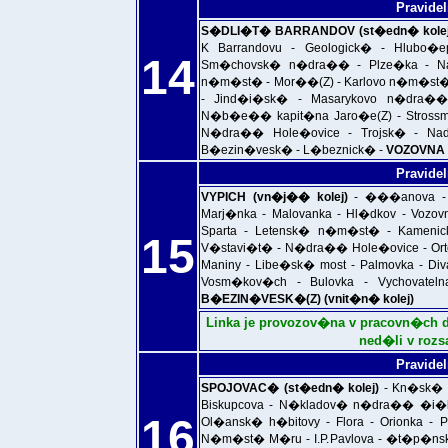
Pravidel
S�DLI�T� BARRANDOV (st�edn� kolej
K Barrandovu - Geologick� - Hlubo�
14
Sm�chovsk� n�dra�� - Plze�ka - Na
n�m�st� - Mor��(Z) - Karlovo n�m�st�
- Jind�i�sk� - Masarykovo n�dra�
N�b�e�� kapit�na Jaro�e(Z) - Strossm
N�dra�� Hole�ovice - Trojsk� - Nad 
B�ezin�vesk� - L�beznick� -
VOZOVNA 
Pravidel
VYPICH (vn�j�� kolej)
- ���anova - 
Marj�nka - Malovanka - Hl�dkov - Vozo
Sparta - Letensk� n�m�st� - Kamenic
15
V�stavi�t� - N�dra�� Hole�ovice - Ort
Maniny - Libe�sk� most - Palmovka - Div
Vosm�kov�ch - Bulovka - Vychovatel
B�EZIN�VESK�(Z) (vnit�n� kolej)
Linka je provozov�na v pracovn�ch dne
ned�li v rozsa
Pravidel
SPOJOVAC� (st�edn� kolej)
- Kn�sk� l
Biskupcova - N�kladov� n�dra�� �i�kov 
16
Ol�ansk� h�bitovy - Flora - Orionka -
N�m�st� M�ru - I.P.Pavlova - �t�p�ns