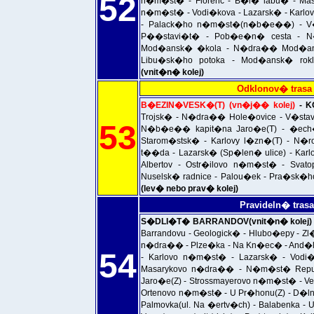
52
n�m�st� - Florenc - B�l� labu� - Ma
n�m�st� - Vodi�kova - Lazarsk� - Kar
- Palack�ho n�m�st�(n�b�e��) - V�t
P��stavi�t� - Pob�e�n� cesta - N
Mod�ansk� �kola - N�dra�� Mod�any 
Libu�sk�ho potoka - Mod�ansk� rok
(vnit�n� kolej)
Odklonov� trasa
B�EZIN�VESK�(T) (vn�j�� kolej)
- K
Trojsk� - N�dra�� Hole�ovice - V�stav
53
N�b�e�� kapit�na Jaro�e(T) - �ech�v
Starom�stsk� - Karlovy l�zn�(T) - N�r
t��da - Lazarsk� (Sp�len� ulice) - Kar
Albertov - Ostr�ilovo n�m�st� - Svatop
Nuselsk� radnice - Palou�ek - Pra�sk�h
(lev� nebo prav� kolej)
Pravideln� tras
S�DLI�T� BARRANDOV(vnit�n� kolej)
Barrandovu - Geologick� - Hlubo�epy - 
n�dra�� - Plze�ka - Na Kn�ec� - And�l
54
- Karlovo n�m�st� - Lazarsk� - Vod
Masarykovo n�dra�� - N�m�st� Repu
Jaro�e(Z) - Strossmayerovo n�m�st� - V
Ortenovo n�m�st� - U Pr�honu(Z) - D�lnic
Palmovka(ul. Na �ertv�ch) - Balabenka -