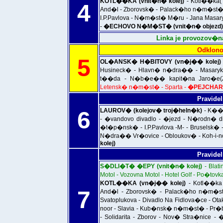
KOTL��KA (vnit�n� kolej)
- Kotl��ka(T
4
And�l - Zborovsk� - Palack�ho n�m�st�
I.P.Pavlova - N�m�st� M�ru - Jana Masa
-
�ECHOVO N�M�ST� (vnit�n� objezd)
Linka je provozov�
Odklono
5
OL�ANSK� H�BITOVY (vn�j�� kolej)
Husineck� - Hlavn� n�dra�� - Masary
t��da - N�b�e�� kapit�na Jaro�e(Z
Letensk� n�m�st� - Sparta -
�PEJCHAR 
Pravidel
6
LAUROV� (kolejov� troj�heln�k)
- K��o
- �vandovo divadlo - �jezd - N�rodn� 
�t�p�nsk� - I.P.Pavlova -M- - Bruselsk� -
N�dra�� Vr�ovice - Obloukov� - Koh-i-noo
kolej)
Pravidel
S�DLI�T� �EPY (vnit�n� kolej)
- Blat
Motol - Vozovna Motol - Hotel Golf - Po�tovka
KOTL��KA (vn�j�� kolej)
- Kotl��ka 
7
And�l - Zborovsk� - Palack�ho n�m�st
Svatoplukova - Divadlo Na Fidlova�ce - Ot
noor - Slavia - Kub�nsk� n�m�st� - Pr�b�
- Solidarita - Zborov - Nov� Stra�nice 