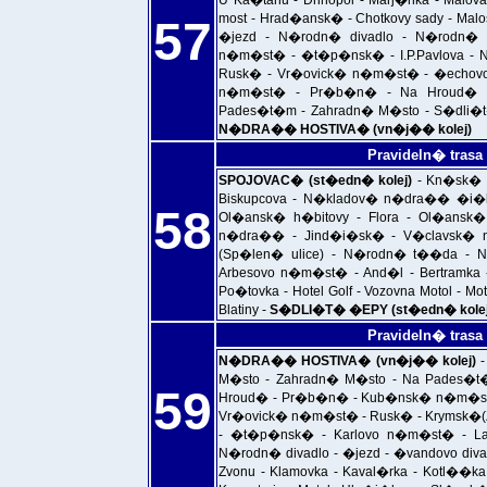
U Ka�tanu - Drinopol - Marj�nka - Malo
most - Hrad�ansk� - Chotkovy sady - Malo
57
�jezd - N�rodn� divadlo - N�rodn� t
n�m�st� - �t�p�nsk� - I.P.Pavlova - 
Rusk� - Vr�ovick� n�m�st� - �echovo 
n�m�st� - Pr�b�n� - Na Hroud� -
Pades�t�m - Zahradn� M�sto - S�dli�t
N�DRA�� HOSTIVA� (vn�j�� kolej)
Pravideln� trasa
SPOJOVAC� (st�edn� kolej)
- Kn�sk� l
Biskupcova - N�kladov� n�dra�� �i�kov 
58
Ol�ansk� h�bitovy - Flora - Ol�ansk
n�dra�� - Jind�i�sk� - V�clavsk� n
(Sp�len� ulice) - N�rodn� t��da - N�
Arbesovo n�m�st� - And�l - Bertramka -
Po�tovka - Hotel Golf - Vozovna Motol - M
Blatiny -
S�DLI�T� �EPY (st�edn� kolej
Pravideln� trasa
N�DRA�� HOSTIVA� (vn�j�� kolej)
-
M�sto - Zahradn� M�sto - Na Pades�t
59
Hroud� - Pr�b�n� - Kub�nsk� n�m�st� -
Vr�ovick� n�m�st� - Rusk� - Krymsk�(Z)
- �t�p�nsk� - Karlovo n�m�st� - La
N�rodn� divadlo - �jezd - �vandovo diva
Zvonu - Klamovka - Kaval�rka - Kotl��ka -