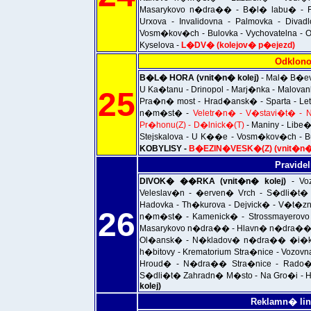
Masarykovo n�dra�� - B�l� labu� - 
Urxova - Invalidovna - Palmovka - Diva
Vosm�kov�ch - Bulovka - Vychovatelna - Ok
Kyselova -
L�DV� (kolejov� p�ejezd)
Odklono
B�L� HORA (vnit�n� kolej)
- Mal� B�ev
U Ka�tanu - Drinopol - Marj�nka - Malovan
25
Pra�n� most - Hrad�ansk� - Sparta - L
n�m�st� -
Veletr�n� - V�stavi�t� -
Pr�honu(Z) - D�lnick�(T)
- Maniny - Libe�
Stejskalova - U K��e - Vosm�kov�ch - Bul
KOBYLISY -
B�EZIN�VESK�(Z) (vnit�n� 
Pravidel
DIVOK� ��RKA (vnit�n� kolej)
- Vo
Veleslav�n - �erven� Vrch - S�dli�t�
Hadovka - Th�kurova - Dejvick� - V�t�
26
n�m�st� - Kamenick� - Strossmayerovo
Masarykovo n�dra�� - Hlavn� n�dra�� 
Ol�ansk� - N�kladov� n�dra�� �i�kov 
h�bitovy - Krematorium Stra�nice - Vozovn
Hroud� - N�dra�� Stra�nice - Rado�
S�dli�t� Zahradn� M�sto - Na Gro�i - 
kolej)
Reklamn� lin