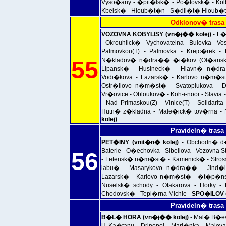
Vyso�any - �pit�lsk� - Po�tovsk� - Ko
Kbelsk� - Hloub�t�n - S�dli�t� Hloub�
Odklonov� trasa
VOZOVNA KOBYLISY (vn�j�� kolej)
- L�
- Okrouhlick� - Vychovatelna - Bulovka - 
Palmovkou(T) - Palmovka - Krejc�rek
55
N�kladov� n�dra�� �i�kov (Ol�ansk�
Lipansk� - Husineck� - Hlavn� n�d
Vodi�kova - Lazarsk� - Karlovo n�m�st�
Ostr�ilovo n�m�st� - Svatoplukova - 
Vr�ovice - Obloukov� - Koh-i-noor - Sla
- Nad Primaskou(Z) - Vinice(T) - Solidari
Hutn� z�kladna - Male�ick� tov�rna - 
kolej)
Pravideln� trasa
PET�INY (vnit�n� kolej)
- Obchodn� d�
Baterie - O�echovka - Sibeliova - Vozovna
56
- Letensk� n�m�st� - Kamenick� - Stro
labu� - Masarykovo n�dra�� - Jind�
Lazarsk� - Karlovo n�m�st� - �t�p�nsk� 
Nuselsk� schody - Otakarova - Horky - 
Chodovsk� - Tepl�rna Michle -
SPO�ILOV (
Pravideln� trasa
B�L� HORA (vn�j�� kolej)
- Mal� B�ev