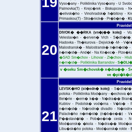
19
Vyso�any - Poliklinika Vyso�any - U Svobo
Palmovka(T) - Krejc�rek - Biskupcova 
�elivsk�ho - Vinohradsk� h�bitovy - Kr
Primaskou(T) - Stra�nick� - Pr�b�n� -
K
Pravidel
DIVOK� ��RKA (vn�j�� kolej)
- Vo
Veleslav�n - �erven� Vrch - S�dli�t�
Hadovka - Th�kurova - Dejvick� -M- - V
20
Malostransk� - Malostransk� n�m�st� - He
n�m�st� - And�l - Na Kn�ec� - Plze�ka
�SAD Sm�chov - Lihovar - Zl�chov - Hlub
n�m�st� - Poliklinika Barrandov -
S�DLI�
v �seku Sm�chovsk� n�dra�� - S�dl
ve �pi�k�c
Pravidel
LEVSK�HO (st�edn� kolej)
- S�dli�t�
potoka - Poliklinika Mod�any - �echova
Bel�rie - �ern� k�� - N�dra�� Bran�k
Kublov - Podolsk� vod�rna - V�to� 
n�m�st� - N�rodn� divadlo - N�rodn
21
Palack�ho n�m�st� (n�b�e��) - V�to
P��stavi�t� - Pob�e�n� cesta - N
Mod�ansk� �kola - N�dra�� Mod�any 
Libu�sk�ho potoka - Mod�ansk� rokle -