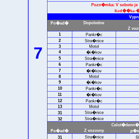
Pozn�mka: V sobotu je 
Kotl��ka-�
Vypr
Dopoledne
Po�ad�
Z voz
1
Pankr�c
2
Stra�nice
7
3
Motol
4
�i�kov
5
Stra�nice
6
Pankr�c
7
�i�kov
8
Motol
9
�i�kov
10
Pankr�c
11
�i�kov
12
Pankr�c
13
Motol
Stra�nice
31
Stra�nice
32
Celot�denn�
Z vozovny
Po�ad�
p�e
Stra�nice
31
5