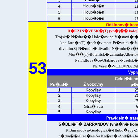
3
1
Hloub�t�n
4
1
Hloub�t�n
5
1
Hloub�t�n
6
1
Odklonov� tras
B�EZIN�VESK�(T) (vn�j�� kolej)
Trojsk�-N�dra�� Hole�ovice-V�stavi�t
kpt. Jaro�e(T)-�ech�v most-Pr�vnick� 
divadlo(Z)-N�rodn� divadlo-N�rodn� t�
Mor��(T)-Botanick� zahrada-Alberto
Na Fidlova�ce-Otakarova-Nuselsk
53
Na Vesel�-
VOZOVNA PAN
Vypr
Celot�den
Z vozovny
Po�ad�
p�e
1
Kobylisy
2
2
Kobylisy
2
3
Kobylisy
2
Stra�nice
4
5
5
Kobylisy
1
Pravideln� tras
S�DLI�T� BARRANDOV (vnit�n� kolej
K Barrandovu-Geologick�-Hlubo�epy
n�dra��-Plze�ka-Na Kn�ec�-And�l-Zbo