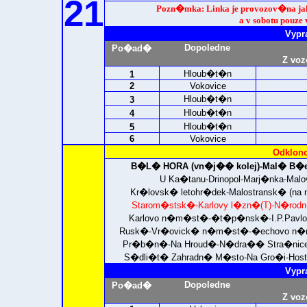
21
Pozn�mka: Linka je provozov�na j
a v sobotu pouze 
Vypr
Dopoledne
Po�ad�
Z voz
Hloub�t�n
1
2
Vokovice
Hloub�t�n
3
Hloub�t�n
4
Hloub�t�n
5
6
Vokovice
Odklono
B�L� HORA (vn�j�� kolej)-
Mal� B�e
U Ka�tanu-Drinopol-Marj�nka-Mal
Kr�lovsk� letohr�dek-Malostransk�
(na
Starom�stsk�-Karlovy l�zn�(T)-N�rodn�
Karlovo n�m�st�-�t�p�nsk�-I.P.Pavlo
Rusk�-Vr�ovick� n�m�st�-�echovo n�m�
Pr�b�n�-Na Hroud�-N�dra�� Stra�nice
S�dli�t� Zahradn� M�sto-Na Gro�i-Hos
Vypr
Dopoledne
Po�ad�
Z voz