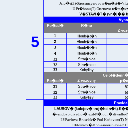
Jaro�e(Z)-Strossmayerovo n�m�st�-Vlt
U Pr�honu(T)-Ortenovo n�m�s
V�STAVI�T� (vn�j�� ko
Vypr
Po�ad�
R�no
Z voz
5
1
Hloub�t�n
2
Hloub�t�n
3
Hloub�t�n
Hloub�t�n
4
Stra�nice
31
Stra�nice
32
33
Kobylisy
Celot�denn�
Z vozovny
Po�ad�
p�e
Stra�nice
31
5
Stra�nice
32
5
33
Kobylisy
5
Pravide
LAUROV� (kolejov� troj�heln�k)
-K��
�vandovo divadlo-�jezd-N�rodn� divad
I.P.Pavlova-Bruselsk�-Pod Karlovem(T)
Obloukov�-Koh-i-noor-Slavia-
KU