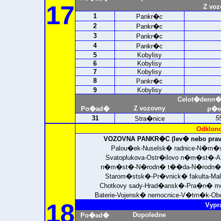
17
Z voz
1
Pankr�c
2
Pankr�c
3
Pankr�c
4
Pankr�c
5
Kobylisy
6
Kobylisy
7
Kobylisy
8
Pankr�c
9
Kobylisy
Celot�denn�
Z vozovny
Po�ad�
p�e
31
5
Stra�nice
Odklono
VOZOVNA PANKR�C (lev� nebo prav�
Palou�ek-Nuselsk� radnice-N�m�s
Svatoplukova-Ostr�ilovo n�m�st�-Al
n�m�st�-N�rodn� t��da-N�rodn� diva
Starom�stsk�-
Pr�vnick� fakulta-
Mal
Chotkovy sady-Hrad�ansk�-Pra�n� mos
Baterie-Vojensk� nemocnice-V�trn�k-O
18
Vypr
Dopoledne
Po�ad�