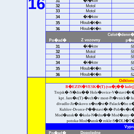
16
�i�kov
31
32
Motol
33
Motol
�i�kov
34
Hloub�t�n
35
Hloub�t�n
36
Celot�denn�
Z vozovny
Po�ad�
p�e
�i�kov
31
5
32
Motol
5
33
Motol
5
�i�kov
34
5
Hloub�t�n
35
5
Hloub�t�n
36
5
Odklono
B�EZIN�VESK�(T) (vn�j�� kolej)
Trojsk�-N�dra�� Hole�ovice-V�stavi�t
kpt. Jaro�e(T)-�ech�v most-Pr�vnick� 
divadlo-Jir�skovo n�m�st�-Palack�ho
Kublov-Dvorce-P��stavi�t�-Pob�e�n�
Mod�ansk� �kola-N�dra�� Mod�any-�ech
potoka-Mod�ansk� rokle-
S�DLI�T� 
Vypr
Dopoledne
Po�ad�