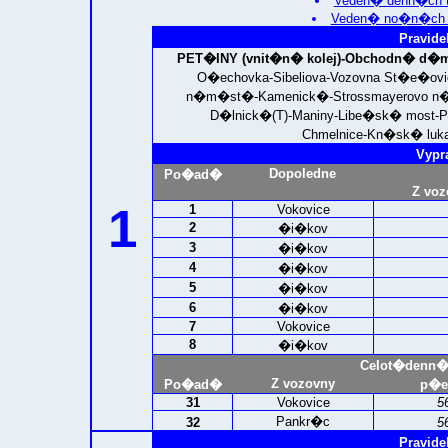
Veden� denn�ch t
Veden� no�n�ch t
Pravide
PET�INY (vnit�n� kolej)
-Obchodn� d�m 
O�echovka-Sibeliova-Vozovna St�e�ov
n�m�st�-Kamenick�-Strossmayerovo n�m
D�lnick�(T)-Maniny-Libe�sk� most-P
Chmelnice-Kn�sk� luka
Vypr
Dopoledne
Po�ad�
Z voz
1
1
Vokovice
2
�i�kov
3
�i�kov
4
�i�kov
5
�i�kov
6
�i�kov
7
Vokovice
8
�i�kov
Celot�denn�
Z vozovny
Po�ad�
p�e
31
Vokovice
5
Pankr�c
32
5
Pravide