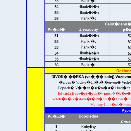
Pankr�c
33
Hloub�t�n
34
Hloub�t�n
35
Pankr�c
36
Celot�denn�
Z vozovny
Po�ad�
p�e
Hloub�t�n
31
5
Pankr�c
32
5
Pankr�c
33
5
Hloub�t�n
34
5
Hloub�t�n
35
5
Pankr�c
36
5
Odklono
DIVOK� ��RKA (vn�j�� kolej)-
Vozovn
�erven� Vrch-S�dli�t� �erven� Vrch-
Dejvick�-V�t�zn� n�m�st�-Hrad�ansk
Edvarda Bene�e)-�ech�v most-N�b�e�� 
Veletr�n�-V�stavi�t�-N�dra�� Hole�ovic
Maniny-Libe�sk� most
Vypr
Dopoledne
Po�ad�
Z voz
1
Kobylisy