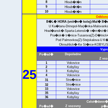
8
Hloub�t�n
9
Hloub�t�n
10
Hloub�t�n
Odklono
B�L� HORA (vnit�n� kolej)-
Mal� B�e
U Ka�tanu-Drinopol-Marj�nka-Malovan
Hrad�ansk�-Sparta-Letensk� n�m�st�-
Pra�sk� tr�nice-Tusarova(Z)-D�lnick
Pod Palmovkou(Z)-Stejskalova-U 
Okrouhlick�-Ke St�rce-
KOBYLIS
Vypr
Dopoledne
Po�ad�
Z voz
1
Vokovice
2
Kobylisy
25
3
Kobylisy
4
Vokovice
Stra�nice
31
Stra�nice
32
33
Vokovice
35
Kobylisy
36
Kobylisy
Celot�denn�
Z vozovny
Po�ad�
p�e