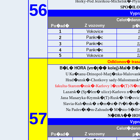
Horky-Pod Jezerkou-Michelsk�-Ply
56
SPO�ILOV 
Vypr
Celot�den
Z vozovny
Po�ad�
p�e
1
Vokovice
1
Pankr�c
2
1
Pankr�c
3
1
Pankr�c
4
1
5
Vokovice
1
Odklonov� tras
B�L� HORA (vn�j�� kolej)-
Mal� B�e
U Ka�tanu-Drinopol-Marj�nka-Malovan
Hrad�ansk�-Chotkovy sady-Malostrans
fakulta-Starom�stsk�-Karlovy l�zn�(T)-N�ro
Lazarsk� (Sp�len� ulice)-Karlovo n�
Jana Masaryka-Krymsk�(T)-Rusk�-Vr�ov
Slavia-Kub�nsk� n�m�st�-Pr�b�n�-N
Na Pades�t�m-Zahradn� M�sto-S�dli
57
N�DRA�� HOST
Vypr
Celot�den
Z vozovny
Po�ad�
p�e