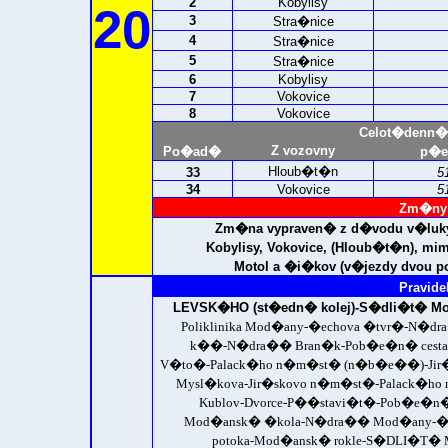
2
Kobylisy
20
3
Stra�nice
4
Stra�nice
5
Stra�nice
6
Kobylisy
7
Vokovice
8
Vokovice
Celot�denn�
Z vozovny
Po�ad�
p�e
Hloub�t�n
33
5
34
Vokovice
5
Zm�ny 
Zm�na vypraven� z d�vodu v�luky
Kobylisy, Vokovice, (Hloub�t�n), 
Motol a �i�kov (v�jezdy dvou po
Pravide
LEVSK�HO (st�edn� kolej)-
S�dli�t� Mo
Poliklinika Mod�any-�echova �tvr�-N�
k��-N�dra�� Bran�k-Pob�e�n� cesta-P
V�to�-Palack�ho n�m�st� (n�b�e��)-Jir�
Mysl�kova-Jir�skovo n�m�st�-Palack�h
Kublov-Dvorce-P��stavi�t�-Pob�e�n�
Mod�ansk� �kola-N�dra�� Mod�any-�ech
potoka-Mod�ansk� rokle-
S�DLI�T� MO