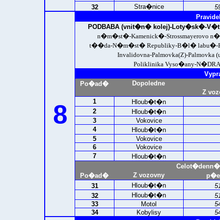
Stra�nice
32
5
Pravide
PODBABA (vnit�n� kolej)-
Loty�sk�-V�t
n�m�st�-Kamenick�-Strossmayerovo n
t��da-N�m�st� Republiky-B�l� labu�-F
Invalidovna-Palmovka(Z)-Palmovka 
Poliklinika Vyso�any-
N�DRA
Vypr
Dopoledne
Po�ad�
Z voz
1
Hloub�t�n
8
2
Hloub�t�n
3
Vokovice
4
Hloub�t�n
5
Vokovice
6
Vokovice
7
Hloub�t�n
Celot�denn�
Z vozovny
Po�ad�
p�e
Hloub�t�n
31
5
Hloub�t�n
32
5
33
Motol
5
34
Kobylisy
5