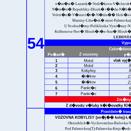
n�m�st�-Lazarsk�-Vodi�kova-V�clavs
N�m�st� Republiky-Dlouh� t��da-N�b�e�
Veletr�n�-V�stavi�t�-N�dra�� Hole�ovic
Maniny-Libe�sk� most-Palmovka(Z
U Svobod�rny-Poliklinika Vyso�an
Kolbenova-Nov� Hloub�t�n-Star� Hloub
54
LEHOVEC 
Vypr
Celot�den
Z vozovny
Po�ad�
p�e
vlak vy
1
Motol
2
Motol
8
3
Kobylisy
8
�i�kov
4
2
�i�kov
5
2
Pankr�c
6
6
Pankr�c
7
6
Zm�ny 
Z d�vodu v�luky k�i�ovatky Kl�r
Pravideln� tras
VOZOVNA KOBYLISY (vn�j�� kolej)-
L�
Okrouhlick�-Vychovatelna-Bulovka
Pod Palmovkou(T)-Palmovka-Krejc�r