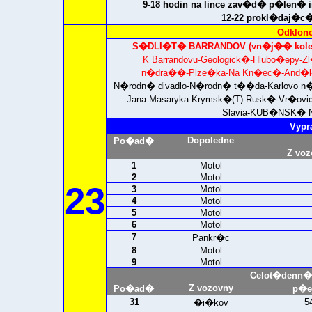
9-18 hodin na lince zav�d� p�len� i
12-22 prokl�daj�c�
Odklono
S�DLI�T� BARRANDOV (vn�j�� kolej
K Barrandovu-Geologick�-Hlubo�epy
n�dra��-Plze�ka-Na Kn�ec�-And�l-A
N�rodn� divadlo-N�rodn� t��da-Karlovo
Jana Masaryka-Krymsk�(T)-Rusk�-Vr�ov
Slavia-
KUB�NSK� N
Vypr
Dopoledne
Po�ad�
Z voz
1
Motol
2
Motol
23
3
Motol
4
Motol
5
Motol
6
Motol
7
Pankr�c
8
Motol
9
Motol
Celot�denn�
Z vozovny
Po�ad�
p�e
31
5
�i�kov