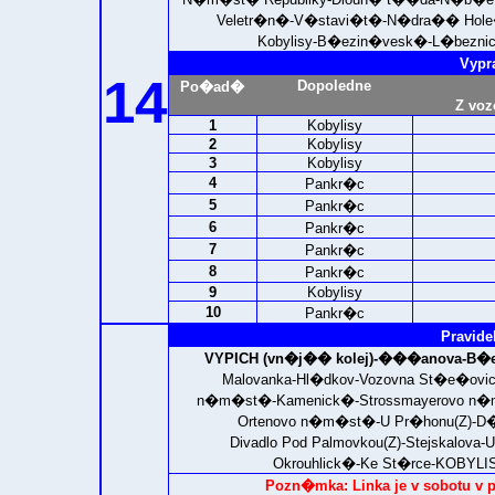
Veletr�n�-V�stavi�t�-N�dra�� Hole�ov
Kobylisy-B�ezin�vesk�-L�bezni
Vypr
14
Dopoledne
Po�ad�
Z voz
1
Kobylisy
2
Kobylisy
3
Kobylisy
4
Pankr�c
5
Pankr�c
6
Pankr�c
7
Pankr�c
8
Pankr�c
9
Kobylisy
10
Pankr�c
Pravide
VYPICH (vn�j�� kolej)-
���anova-B�evn
Malovanka-Hl�dkov-Vozovna St�e�ovi
n�m�st�-Kamenick�-Strossmayerovo n�m
Ortenovo n�m�st�-U Pr�honu(Z)-D�l
Divadlo Pod Palmovkou(Z)-Stejskalov
Okrouhlick�-Ke St�rce-
KOBYLIS
Pozn�mka: Linka je v sobotu v p