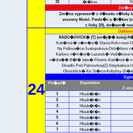
32
5
�i�kov
Zm�ny 
Zm�na vypraven� z d�vodu v�luky 
vozovny Motol, Pankr�c a �i�kov 
z linky 20), do�asn� ne
Odklono
RADO�OVICK� (T) (vn�j�� kolej)-
Kub�nsk� n�m�st�-Slavia-Koh-i-noor-O
Na Fidlova�ce-Svatopukova-Ostr�ilovo 
Karlovo n�m�st�-Lazarsk�-Vodi�kova
n�dra��-B�l� labu�-Florenc-Karl�nsk� n
Divadlo Pod Palmovkou(Z)-Stejskalov
Okrouhlick�-Ke St�rce-Kobylisy-St�e
Vypr
24
Dopoledne
Po�ad�
Z voz
1
Hloub�t�n
2
Hloub�t�n
3
Hloub�t�n
4
Hloub�t�n
5
Hloub�t�n
6
Hloub�t�n
7
Hloub�t�n