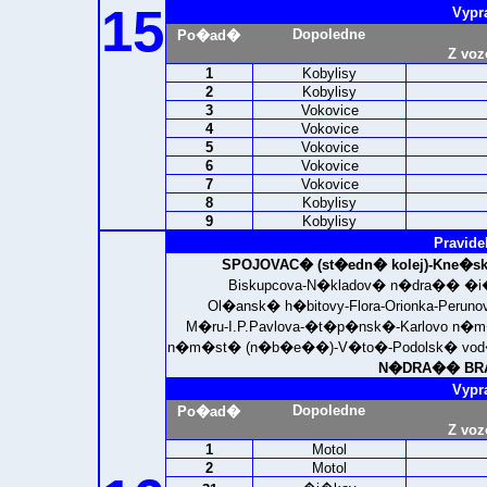
15
Vypr
Dopoledne
Po�ad�
Z voz
1
Kobylisy
2
Kobylisy
3
Vokovice
4
Vokovice
5
Vokovice
6
Vokovice
7
Vokovice
8
Kobylisy
9
Kobylisy
Pravide
SPOJOVAC� (st�edn� kolej)-
Kne�sk
Biskupcova-N�kladov� n�dra�� �i�ko
Ol�ansk� h�bitovy-Flora-Orionka-Per
M�ru-I.P.Pavlova-�t�p�nsk�-Karlovo n
n�m�st� (n�b�e��)-V�to�-Podolsk� vod�r
N�DRA�� BRAN
Vypr
Dopoledne
Po�ad�
Z voz
1
Motol
2
Motol