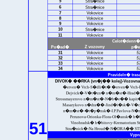
5
Stra�nice
6
Stra�nice
7
Vokovice
8
Vokovice
9
Vokovice
10
Stra�nice
11
Vokovice
Celot�denn�
Z vozovny
Po�ad�
p�e
31
Vokovice
5
32
Vokovice
5
33
Vokovice
5
34
Vokovice
5
Pravideln� tras
DIVOK� ��RKA (vn�j�� kolej)-
Vozovn
�erven� Vrch-S�dli�t� �erven� Vrch-
Dejvick�-V�t�zn� n�m�st�-Hrad�an
Strossmayerovo n�m�st�-N�b�e�� kapit�
Masarykovo n�dra��-Jind�i�sk�-V�cl
n�m�st�-�t�p�nsk�-I.P.Pavlova-N�m
Perunova-Orionka-Flora-Ol�ansk� h�b
51
Vinohradsk� h�bitovy-Krematorium St
Stra�nick�-Na Hroud�-
N�DRA�� STR
Vypr