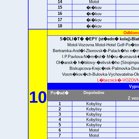
14
Motol
15
�i�kov
16
�i�kov
17
�i�kov
18
�i�kov
Odklono
S�DLI�T� �EPY (st�edn� kolej)-
Bla
Motol-Vozovna Motol-Hotel Golf-Po�
Bertramka-And�l-Zborovsk�-Palack�ho 
I.P.Pavlova-N�m�st� M�ru-�umavsk�-V
Ol�ansk� h�bitovy-�elivsk�ho (Strojimp
Biskupcova-Krejc�rek-Palmovka-Div
Vosm�kov�ch-Bulovka-Vychovatelna-Okr
L�beznick�-
VOZOVNA
Vypr
10
Dopoledne
Po�ad�
Z voz
1
Kobylisy
2
Kobylisy
3
Kobylisy
4
Kobylisy
5
Kobylisy
6
Motol
7
Motol