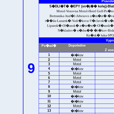
Pravide
S�DLI�T� �EPY (vn�j�� kolej)-
Bla
Motol-Vozovna Motol-Hotel Golf-Po�
Bertramka-And�l-Arbesovo n�m�st�-�va
t��da-Lazarsk�-Vodi�kova-V�clavsk� n
Lipansk�-Ol�ansk� n�m�st�-Ol�ansk�-
N�kladov� n�dra�� �i�kov-Biskup
Kn�sk� luka-
SPO
Vypr
Dopoledne
Po�ad�
Z voz
1
�i�kov
2
Motol
9
3
Motol
4
�i�kov
5
Motol
6
Motol
7
Motol
8
�i�kov
9
Motol
10
�i�kov
11
�i�kov
12
Motol
13
�i�kov