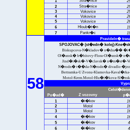
Stra�nice
1
2
Stra�nice
2
2
3
Vokovice
2
4
Vokovice
2
5
Vokovice
2
Hloub�t�n
6
1
Pankr�c
7
1
Pravideln� tras
SPOJOVAC� (st�edn� kolej)-
Kne�sk
Biskupcova-N�kladov� n�dra�� �i�ko
Ol�ansk� h�bitovy-Flora-Ol�ansk� n
Jind�i�sk�-V�clavsk� n�m�st�-Vodi
N�rodn� t��da-N�rodn� divadlo-�jezd
Bertramka-U Zvonu-Klamovka-Kaval�rka
58
Motol-Krem.Motol-Hlu�i�kova-Sl�nsk
Vypr
Celot�den
Z vozovny
Po�ad�
p�e
�i�kov
1
1
2
Motol
1
3
Motol
1
�i�kov
4
1
�i�kov
5
4
�i�kov
6
4