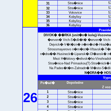
5
Stra�nice
31
5
Stra�nice
32
33
Vokovice
5
34
Kobylisy
5
35
Kobylisy
5
36
Kobylisy
5
Pravide
DIVOK� ��RKA (vnit�n� kolej)-
Vozovna
�erven� Vrch-S�dli�t� �erven� Vrch-
Dejvick�-V�t�zn� n�m�st�-Hrad�an
Strossmayerovo n�m�st�-Vltavsk�-T�
n�dra��-Husineck�-Lipansk�-Ol�ansk� 
Mezi H�bitovy-�elivsk�ho-Vinohrads
Stra�nice-Nad Primaskou(T)-Stra�nick
Na Pades�t�m-Zahradn� M�sto-S�dli
N�DRA�� HOSTI
Vypr
Dopoledne
Po�ad�
Z voz
1
26
Stra�nice
2
Stra�nice
3
Stra�nice
4
Stra�nice