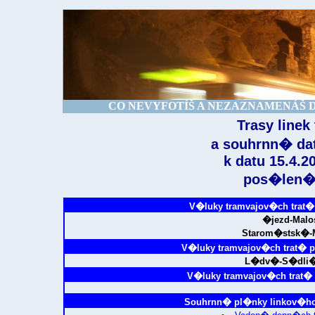
CO NEVYFOTÍŠ A NEZAZNAMENÁŠ DNE
Trasy line
a souhrnn� da
k datu 15.4.2
pos�len� 
V�luky tramvajov�ch trat�
�jezd-Malo
Starom�stsk�-
V�luky tramvajov�ch trat� 
L�dv�-S�dli�
V�luky tramvajov�ch trat�
Souhrnn� pl�nky linkov�ho