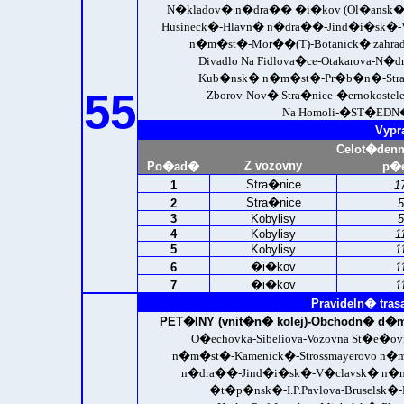
N�kladov� n�dra�� �i�kov (Ol�ansk� 
Husineck�-Hlavn� n�dra��-Jind�i�sk�-V
n�m�st�-Mor��(T)-Botanick� zahrada
Divadlo Na Fidlova�ce-Otakarova-N�d
Kub�nsk� n�m�st�-Pr�b�n�-Stra�nic
55
Zborov-Nov� Stra�nice-�ernokoste
Na Homoli-
�ST�EDN� 
Vypr
Celot�den
Z vozovny
Po�ad�
p�e
Stra�nice
1
1
Stra�nice
2
5
3
Kobylisy
5
4
Kobylisy
1
5
Kobylisy
1
�i�kov
6
1
�i�kov
7
1
Pravideln� tras
PET�INY (vnit�n� kolej)-
Obchodn� d�m 
O�echovka-Sibeliova-Vozovna St�e�ov
n�m�st�-Kamenick�-Strossmayerovo n�
n�dra��-Jind�i�sk�-V�clavsk� n�m�
�t�p�nsk�-I.P.Pavlova-Bruselsk�-P