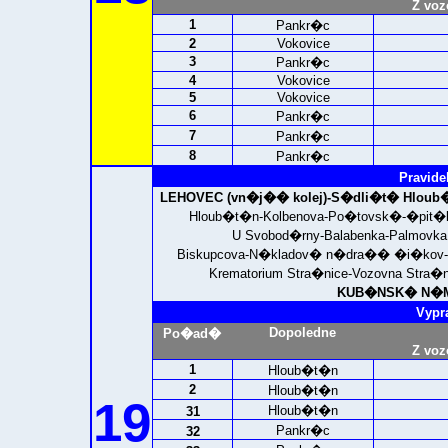
Z voz
1
Pankr�c
2
Vokovice
3
Pankr�c
4
Vokovice
5
Vokovice
6
Pankr�c
7
Pankr�c
8
Pankr�c
Pravide
LEHOVEC (vn�j�� kolej)-
S�dli�t� Hloub
Hloub�t�n-Kolbenova-Po�tovsk�-�pit�l
U Svobod�rny-Balabenka-Palmovka 
Biskupcova-N�kladov� n�dra�� �i�kov-Me
Krematorium Stra�nice-Vozovna Stra
KUB�NSK� N�M�
Vypr
Dopoledne
Po�ad�
Z voz
1
Hloub�t�n
2
Hloub�t�n
19
Hloub�t�n
31
Pankr�c
32