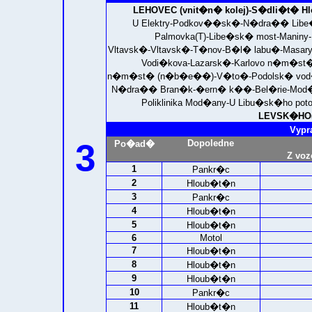
LEHOVEC (vnit�n� kolej)-
S�dli�t� Hl
U Elektry-Podkov��sk�-N�dra�� Libe�
Palmovka(T)-Libe�sk� most-Maniny-
Vltavsk�-Vltavsk�-T�nov-B�l� labu�-Mas
Vodi�kova-Lazarsk�-Karlovo n�m�s
n�m�st� (n�b�e��)-V�to�-Podolsk� vod�r
N�dra�� Bran�k-�ern� k��-Bel�rie-Mod
Poliklinika Mod�any-U Libu�sk�ho pot
LEVSK�HO(Z
Vypr
3
Dopoledne
Po�ad�
Z voz
1
Pankr�c
2
Hloub�t�n
3
Pankr�c
4
Hloub�t�n
5
Hloub�t�n
6
Motol
7
Hloub�t�n
8
Hloub�t�n
9
Hloub�t�n
10
Pankr�c
11
Hloub�t�n