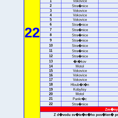
1
Vokovice
2
Stra�nice
3
Vokovice
4
Vokovice
5
Vokovice
6
Stra�nice
22
7
Stra�nice
8
Stra�nice
9
Stra�nice
10
Stra�nice
11
Stra�nice
12
Stra�nice
13
�i�kov
14
Motol
15
Vokovice
16
Vokovice
17
Vokovice
18
Hloub�t�n
19
Kobylisy
20
Motol
21
Pankr�c
22
Stra�nice
Zm�ny 
Z d�vodu sv�te�n�ho pos�len� provo