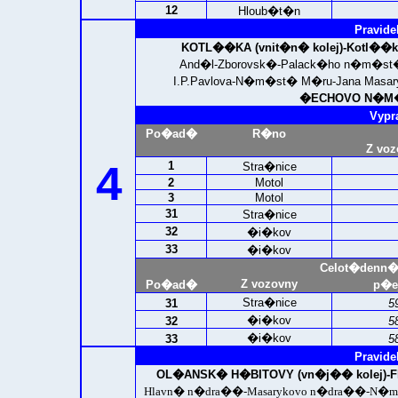
12
Hloub�t�n
Pravide
KOTL��KA (vnit�n� kolej)
-Kotl��k
And�l-Zborovsk�-Palack�ho n�m�s
I.P.Pavlova-N�m�st� M�ru-Jana Masa
�ECHOVO N�M�S
Vypr
Po�ad�
R�no
Z voz
4
1
Stra�nice
2
Motol
3
Motol
31
Stra�nice
32
�i�kov
33
�i�kov
Celot�denn�
Z vozovny
Po�ad�
p�e
Stra�nice
31
5
�i�kov
32
5
�i�kov
33
5
Pravide
OL�ANSK� H�BITOVY (vn�j�� kolej)
-
Hlavn� n�dra��-Masarykovo n�dra��-N�m