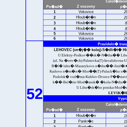
Celot�den
Z vozovny
Po�ad�
p�e
1
Vokovice
2
Hloub�t�n
2
2
Hloub�t�n
3
8
Hloub�t�n
4
8
5
Vokovice
2
6
Vokovice
2
Pravideln� tras
LEHOVEC (vn�j�� kolej)-
S�dli�t� Hl
U Elektry-Podkov��sk�-N�dra�� Libe�
(ul. Na �ertv�ch)-Palmovka(T)-Invalidov
B�l� labu�-Masarykovo n�dra��-Jind�i
Karlovo n�m�st�-Mor��(T)-Palack�ho 
Podolsk� vod�rna-Kublov-Dvorce-P��st
k��-Bel�rie-Mod�ansk� �kola-N�dra�� 
52
U Libu�sk�ho potoka-Mod�an
LEVSK�HO 
Vypr
Celot�den
Z vozovny
Po�ad�
p�e
Hloub�t�n
1
1
Pankr�c
2
1
Pankr�c