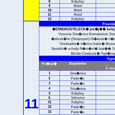
8
Kobylisy
9
Motol
10
Motol
11
Motol
12
Kobylisy
Pravide
�ERNOKOSTELECK� (vn�j�� kolej)
Vozovna Stra�nice-Krematorium St
�elivsk�ho (Strojimport)-Ol�ansk� h�
Vinohradsk� tr�nice-Italsk�-Muzeu
Nuselsk� schody-N�m�st� brat�� Syn
Michle-Chodovsk�-Tepl�rna 
Vypr
Dopoledne
Po�ad�
Z voz
1
Stra�nice
2
Pankr�c
3
Pankr�c
4
Stra�nice
5
Kobylisy
6
Vokovice
11
31
Kobylisy
32
Pankr�c
33
Pankr�c