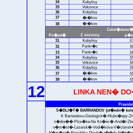
34
Kobylisy
35
Vokovice
36
Kobylisy
37
�i�kov
�i�kov
38
Celot�denn�
Z vozovny
Po�ad�
p�e
31
Kobylisy
5
Pankr�c
32
5
Pankr�c
33
5
34
Kobylisy
5
35
Vokovice
5
36
Kobylisy
5
�i�kov
37
5
�i�kov
38
5
12
LINKA NEN� D
Pravide
S�DLI�T� BARRANDOV (st�edn� kolej
K Barrandovu-Geologick�-Hlubo�epy
n�dra��-Plze�ka-Na Kn�ec�-And�l-Zbo
n�m�st�-Lazarsk�-Vodi�kova-V�clavs
N�m�st� Republiky-Dlouh� t��da-N�b�e�