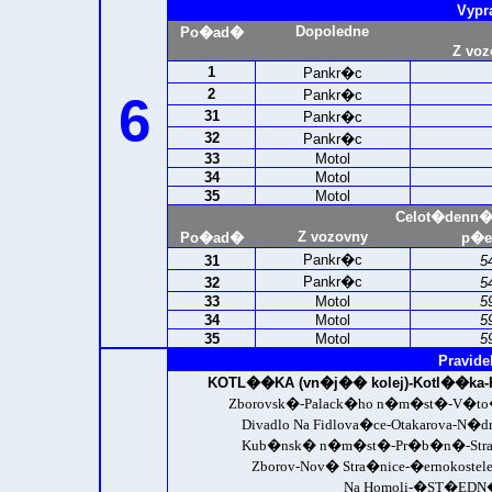
Vypr
Dopoledne
Po�ad�
Z voz
1
Pankr�c
2
Pankr�c
6
31
Pankr�c
32
Pankr�c
33
Motol
34
Motol
35
Motol
Celot�denn�
Z vozovny
Po�ad�
p�e
Pankr�c
31
5
Pankr�c
32
5
33
Motol
5
34
Motol
5
35
Motol
5
Pravide
KOTL��KA (vn�j�� kolej)-
Kotl��ka-K
Zborovsk�-Palack�ho n�m�st�-V�to�-
Divadlo Na Fidlova�ce-Otakarova-N�d
Kub�nsk� n�m�st�-Pr�b�n�-Stra�nic
Zborov-Nov� Stra�nice-�ernokoste
Na Homoli-
�ST�EDN� 