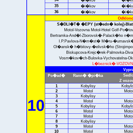
�i�kov
�i�k
35
�i�kov
�i�k
36
�i�kov
�i�k
Odklono
S�DLI�T� �EPY (st�edn� kolej)-
Bla
Motol-Vozovna Motol-Hotel Golf-Po�t
Bertramka-And�l-Zborovsk�-Palack�ho 
I.P.Pavlova-N�m�st� M�ru-�umavsk�-V
Ol�ansk� h�bitovy-�elivsk�ho (Strojimp
Biskupcova-Krejc�rek-Palmovka-Diva
Vosm�kov�ch-Bulovka-Vychovatelna-Okr
L�beznick�-
VOZOVNA
Vypr
Sedl
Po�ad�
Rann� �pi�ka
Z vozo
1
Kobylisy
Kobyli
2
Motol
Moto
3
Kobylisy
10
4
Motol
Moto
5
Kobylisy
Kobyli
6
Motol
Moto
7
Motol
Moto
8
Kobylisy
9
Motol
Moto
10
Motol
Moto