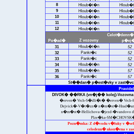
8
Hloub�t�n
Hloub�
9
Hloub�t�n
Hloub�
10
Hloub�t�n
Hloub�
11
Hloub�t�n
Hloub�
12
Hloub�t�n
Celot�denn�
Z vozovny
Po�ad�
p�ej�
Hloub�t�n
31
52
Pankr�c
32
52
Pankr�c
33
52
Hloub�t�n
34
52
Hloub�t�n
35
57
Pankr�c
36
57
St��dan� p�est�vky v zast�vce 
Pravidel
DIVOK� ��RKA (vn�j�� kolej)-
Vozovna
�erven� Vrch-S�dli�t� �erven� Vrch-
Dejvick�-V�t�zn� n�m�st�-Hrad�ansk
n�m�st�-Hellichova-�jezd-�vandovo 
Plze�ka-
SM�CHOVSK� 
Pozn�mka: Z d�vodu v�luky v �sek
celodenn� ukon�ena v 