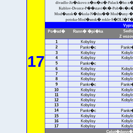
divadlo-Jir�skovo n�m�st�-Palack�ho
Kublov-Dvorce-P��stavi�t�-Pob�e�n�
Mod�ansk� �kola-N�dra�� Mod�any-�ech
potoka-Mod�ansk� rokle-
S�DLI�T� 
Vypr
Sedl
Po�ad�
Rann� �pi�ka
Z vozo
1
Kobylisy
2
Pankr�c
Pankr
3
Kobylisy
Kobyli
17
4
Kobylisy
Kobyli
5
Pankr�c
6
Kobylisy
Kobyli
7
Kobylisy
Kobyli
8
Kobylisy
Kobyli
9
Pankr�c
Pankr
10
Kobylisy
Kobyli
11
Kobylisy
Kobyli
12
Kobylisy
Kobyli
13
Kobylisy
14
Pankr�c
Pankr
15
Kobylisy
Kobyli
16
Kobylisy
Kobyli
17
Kobylisy
Kobyli
Celot�denn�