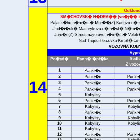
Odklono
SM�CHOVSK� N�DRA�� (vn�j�� ko
Palack�ho n�m�st�-Mor��(Z)-Karlovo n�
Jind�i�sk�-Masarykovo n�m�st�-N�m�st
Jaro�e(Z)-Strossmayerovo n�m�st�-Vele
Nad Trojou-Hercovka-Ke St�rc
VOZOVNA KOBYL
Vypr
Sedl
Po�ad�
Rann� �pi�ka
Z vozo
1
Pankr�c
2
Pankr�c
Pankr
14
3
Pankr�c
Pankr
4
Pankr�c
Pankr
5
Kobylisy
6
Pankr�c
Pankr
7
Kobylisy
Kobyli
8
Pankr�c
Pankr
9
Kobylisy
Kobyli
10
Kobylisy
Kobyli
11
Kobylisy
12
Pankr�c
Pankr