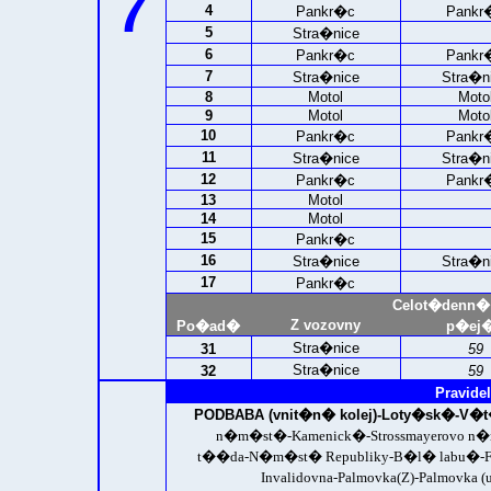
7
4
Pankr�c
Pankr
5
Stra�nice
6
Pankr�c
Pankr
7
Stra�nice
Stra�n
8
Motol
Moto
9
Motol
Moto
10
Pankr�c
Pankr
11
Stra�nice
Stra�n
12
Pankr�c
Pankr
13
Motol
14
Motol
15
Pankr�c
16
Stra�nice
Stra�n
17
Pankr�c
Celot�denn�
Z vozovny
Po�ad�
p�ej�
Stra�nice
31
59
Stra�nice
32
59
Pravidel
PODBABA (vnit�n� kolej)-
Loty�sk�-V�t
n�m�st�-Kamenick�-Strossmayerovo n
t��da-N�m�st� Republiky-B�l� labu�-F
Invalidovna-Palmovka(Z)-Palmovka 