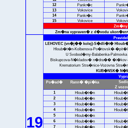
12
Pankr�c
Pankr
13
Vokovice
Vokovi
14
Pankr�c
Pankr
15
Vokovice
Vokovi
Zm�ny 
Zm�na vypraven� z d�vodu ukon�en�
Pravidel
LEHOVEC (vn�j�� kolej)-
S�dli�t� Hloub�
Hloub�t�n-Kolbenova-Po�tovsk�-�pit�l
U Svobod�rny-Balabenka-Palmovka (
Biskupcova-N�kladov� n�dra�� �i�kov-Me
Krematorium Stra�nice-Vozovna Stra�
KUB�NSK� N�M�
Vypr
Sedl
Po�ad�
Rann� �pi�ka
Z vozo
1
Hloub�t�n
Hloub�
2
Hloub�t�n
Hloub�
3
Hloub�t�n
Hloub�
4
Hloub�t�n
Hloub�
5
Hloub�t�n
19
6
Hloub�t�n
Hloub�
7
Hloub�t�n
Hloub�