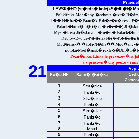
Pravidel
LEVSK�HO (st�edn� kolej)-
S�dli�t� Mo
Poliklinika Mod�any-�echova �tvr�-N�
k��-N�dra�� Bran�k-Pob�e�n� cesta-P��s
Palack�ho n�m�st� (n�b�e��)-Jir�sko
Mysl�kova-Jir�skovo n�m�st�-Palack�h
Kublov-Dvorce-P��stavi�t�-Pob�e�n�
Mod�ansk� �kola-N�dra�� Mod�any-�ech
potoka-Mod�ansk� rokle-
S�DLI�T� MO
Pozn�mka: Linka je provozov�na j
a v pracovn� dny pouze v ra
21
Vypr
Sedl
Po�ad�
Rann� �pi�ka
Z vozo
1
Stra�nice
2
Pankr�c
3
Stra�nice
4
Pankr�c
5
Stra�nice
6
Pankr�c
7
Pankr�c
8
Motol
9
Pankr�c