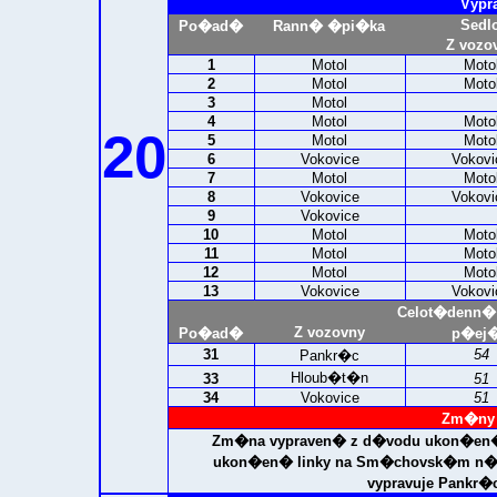
Vypr
Sedl
Po�ad�
Rann� �pi�ka
Z vozo
1
Motol
Moto
2
Motol
Moto
3
Motol
4
Motol
Moto
20
5
Motol
Moto
6
Vokovice
Vokovi
7
Motol
Moto
8
Vokovice
Vokovi
9
Vokovice
10
Motol
Moto
11
Motol
Moto
12
Motol
Moto
13
Vokovice
Vokovi
Celot�denn�
Z vozovny
Po�ad�
p�ej�
31
54
Pankr�c
Hloub�t�n
33
51
34
Vokovice
51
Zm�ny 
Zm�na vypraven� z d�vodu ukon�en
ukon�en� linky na Sm�chovsk�m n�
vypravuje Pankr�