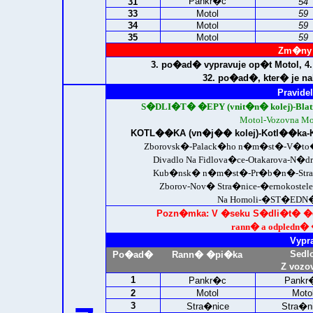
Pankr�c
31
54
33
Motol
59
34
Motol
59
35
Motol
59
Zm�ny 
3. po�ad� vypravuje op�t Motol,
32. po�ad�, kter� je 
Pravidel
S�DLI�T� �EPY (vnit�n� kolej)-
Bla
Motol-Vozovna Mo
KOTL��KA (vn�j�� kolej)-
Kotl��ka-K
Zborovsk�-Palack�ho n�m�st�-V�to�-
Divadlo Na Fidlova�ce-Otakarova-N�d
Kub�nsk� n�m�st�-Pr�b�n�-Stra�nick
Zborov-Nov� Stra�nice-�ernokoste
Na Homoli-
�ST�EDN� 
Pozn�mka: V �seku S�dli�t� �ep
rann� a odpledn�
Vypr
Sedl
Po�ad�
Rann� �pi�ka
Z vozo
1
Pankr�c
Pankr
2
Motol
Moto
3
Stra�nice
Stra�n