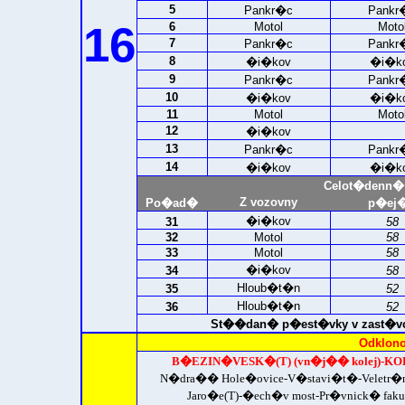
5
Pankr�c
Pankr
16
6
Motol
Moto
7
Pankr�c
Pankr
8
�i�kov
�i�k
9
Pankr�c
Pankr
10
�i�kov
�i�k
11
Motol
Moto
12
�i�kov
13
Pankr�c
Pankr
14
�i�kov
�i�k
Celot�denn�
Z vozovny
Po�ad�
p�ej�
�i�kov
31
58
32
Motol
58
33
Motol
58
�i�kov
34
58
Hloub�t�n
35
52
Hloub�t�n
36
52
St��dan� p�est�vky v zast�vce 
Odklono
B�EZIN�VESK�(T) (vn�j�� kolej)-
KO
N�dra�� Hole�ovice-V�stavi�t�-Veletr
Jaro�e(T)-�ech�v most-Pr�vnick� fak