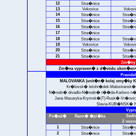
12
Stra�nice
13
Vokovice
Vokovi
14
Stra�nice
Stra�n
15
Stra�nice
Stra�n
16
Stra�nice
Stra�n
17
Stra�nice
18
Stra�nice
Stra�n
19
Vokovice
Vokovi
20
Stra�nice
Stra�n
21
Stra�nice
Stra�n
Zm�ny 
Zm�na vypraven� z d�vodu ukon�en�
Pravidel
MALOVANKA (vnit�n� kolej smy�ky Kr
Kr�lovsk� letohr�dek-Malostransk�
N�rodn� divadlo-N�rodn� t��da-Karlovo
Jana Masaryka-Krymsk�(T)-Rusk�-Vr�ov
Slavia-
KUB�NSK� N
Vypr
Sedl
Po�ad�
Rann� �pi�ka
Z vozo
1
Stra�nice
Stra�n
2
Stra�nice
Stra�n