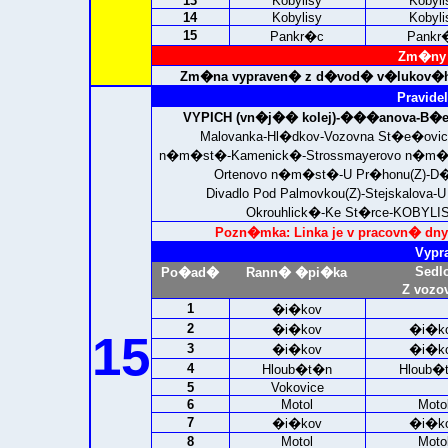
13
Kobylisy
Kobyli
14
Kobylisy
Kobyli
15
Pankr�c
Pankr
Zm�ny 
Zm�na vypraven� z d�vod� v�lukov�h
Pravidel
VYPICH (vn�j�� kolej)-
���anova-B�evn
Malovanka-Hl�dkov-Vozovna St�e�ovi
n�m�st�-Kamenick�-Strossmayerovo n�m�s
Ortenovo n�m�st�-U Pr�honu(Z)-D�l
Divadlo Pod Palmovkou(Z)-Stejskalov
Okrouhlick�-Ke St�rce-
KOBYLIS
Pozn�mka: Linka je v pracovn� dny 
Vypr
Sedl
Po�ad�
Rann� �pi�ka
Z vozo
1
�i�kov
2
�i�kov
�i�k
15
3
�i�kov
�i�k
4
Hloub�t�n
Hloub�
5
Vokovice
6
Motol
Moto
7
�i�kov
�i�k
8
Motol
Moto