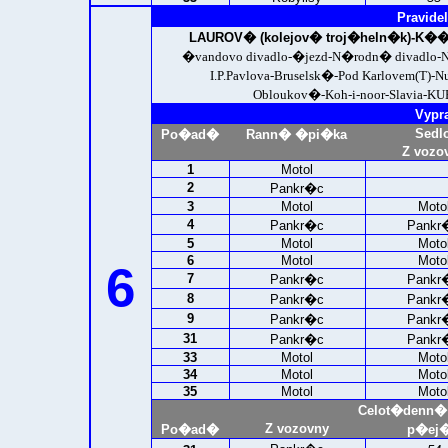
Pravidel
LAUROV� (kolejov� troj�heln�k)
-K��
�vandovo divadlo-�jezd-N�rodn� divad
I.P.Pavlova-Bruselsk�-Pod Karlovem(T)
Obloukov�-Koh-i-noor-Slavia-
KU
Vypr
Sedl
Po�ad�
Rann� �pi�ka
Z vozo
1
Motol
2
Pankr�c
3
Motol
Moto
4
Pankr�c
Pankr
5
Motol
Moto
6
Motol
Moto
6
7
Pankr�c
Pankr
8
Pankr�c
Pankr
9
Pankr�c
Pankr
31
Pankr�c
Pankr
33
Motol
Moto
34
Motol
Moto
35
Motol
Moto
Celot�denn�
Z vozovny
Po�ad�
p�ej�