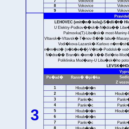
7
Vokovice
Vokovi
8
Vokovice
Vokovi
9
Vokovice
Vokovi
Pravidel
LEHOVEC (vnit�n� kolej)-
S�dli�t� Hl
U Elektry-Podkov��sk�-N�dra�� Libe�
Palmovka(T)-Libe�sk� most-Maniny-
Vltavsk�-Vltavsk�-T�nov-B�l� labu�-Mas
Vodi�kova-Lazarsk�-Karlovo n�m�s
n�m�st� (n�b�e��)-V�to�-Podolsk� vod�r
N�dra�� Bran�k-�ern� k��-Bel�rie-Mod�
Poliklinika Mod�any-U Libu�sk�ho pot
LEVSK�HO(Z
Vypr
Sedl
Po�ad�
Rann� �pi�ka
Z vozo
1
Hloub�t�n
2
Hloub�t�n
Hloub�
3
Pankr�c
Pankr
4
Pankr�c
Pankr
3
5
Hloub�t�n
Hloub�
6
Hloub�t�n
7
Pankr�c
Pankr
8
Hloub�t�n
Hloub�