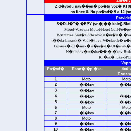
Zm�ny 
Z d�vodu nav��en� po�tu voz� KT8D5 
na lince 8. Na po�ad� 9 a 12 js
Pravidel
S�DLI�T� �EPY (vn�j�� kolej)-
Bla
Motol-Vozovna Motol-Hotel Golf-Po�t
Bertramka-And�l-Arbesovo n�m�st�-�va
t��da-Lazarsk�-Vodi�kova-V�clavsk� n
Lipansk�-Ol�ansk� n�m�st�-Ol�ansk�-
N�kladov� n�dra�� �i�kov-Biskup
Kn�sk� luka-
SPO
Vypr
Sedl
Po�ad�
Rann� �pi�ka
Z vozo
1
Motol
Moto
2
�i�kov
�i�k
3
�i�kov
4
�i�kov
�i�k
5
�i�kov
�i�k
6
Motol
Moto
7
�i�kov
�i�k
8
Motol
9
�i�kov
�i�k
10
�i�kov
�i�k