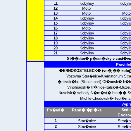
11
Kobylisy
Kobyli
12
Motol
13
Motol
Moto
14
Kobylisy
Kobyli
15
Kobylisy
Kobyli
16
Motol
17
Kobylisy
Kobyli
18
Kobylisy
Kobyli
19
Kobylisy
Kobyli
20
Kobylisy
Kobyli
21
Kobylisy
Kobyli
St��dan� p�est�vky v zast�vce
Pravidel
�ERNOKOSTELECK� (vn�j�� kolej)
Vozovna Stra�nice-Krematorium Str
�elivsk�ho (Strojimport)-Ol�ansk� h�
Vinohradsk� tr�nice-Italsk�-Muzeu
Nuselsk� schody-N�m�st� brat�� Syn
Michle-Chodovsk�-Tepl�rna 
Vypr
Sedl
Po�ad�
Rann� �pi�ka
Z vozo
1
Stra�nice
Stra�n
2
Stra�nice
Stra�n