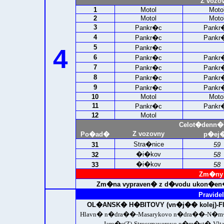
Z vozo
1
Motol
Moto
2
Motol
Moto
3
Pankr�c
Pankr
4
Pankr�c
Pankr
5
4
Pankr�c
6
Pankr�c
Pankr
7
Pankr�c
Pankr
8
Pankr�c
Pankr
9
Pankr�c
Pankr
10
Motol
Moto
11
Pankr�c
Pankr
12
Motol
Celot�denn�
Z vozovny
Po�ad�
p�ej�
Stra�nice
31
59
�i�kov
32
58
�i�kov
33
58
Zm�ny 
Zm�na vypraven� z d�vodu ukon�en�
Pravidel
OL�ANSK� H�BITOVY (vn�j�� kolej)
-
Hlavn� n�dra��-Masarykovo n�dra��-N�m
Jaro�e(Z)-Strossmayerovo n�m�st�-Vlt