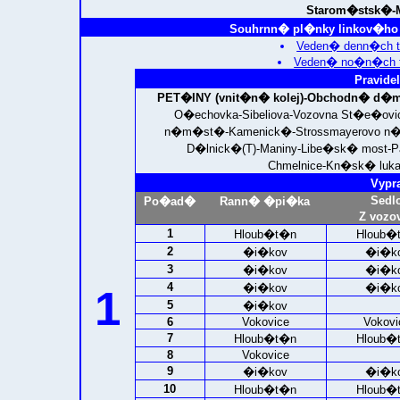
Starom�stsk�-M
Souhrnn� pl�nky linkov�ho 
Veden� denn�ch t
Veden� no�n�ch t
Pravidel
PET�INY (vnit�n� kolej)
-Obchodn� d�m 
O�echovka-Sibeliova-Vozovna St�e�ov
n�m�st�-Kamenick�-Strossmayerovo n�m
D�lnick�(T)-Maniny-Libe�sk� most-P
Chmelnice-Kn�sk� luka
Vypr
Sedl
Po�ad�
Rann� �pi�ka
Z vozo
1
Hloub�t�n
Hloub�
2
�i�kov
�i�k
3
�i�kov
�i�k
4
�i�kov
�i�k
1
5
�i�kov
6
Vokovice
Vokovi
7
Hloub�t�n
Hloub�
8
Vokovice
9
�i�kov
�i�k
10
Hloub�t�n
Hloub�