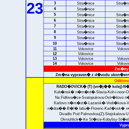
23
3
Stra�nice
Stra�n
4
Stra�nice
5
Stra�nice
Stra�n
6
Stra�nice
Stra�n
7
Stra�nice
Stra�n
8
Stra�nice
Stra�n
9
Stra�nice
Stra�n
10
Stra�nice
Stra�n
11
Vokovice
Vokovi
12
Vokovice
13
Vokovice
Vokovi
14
Vokovice
Vokovi
Zm�ny 
Zm�na vypraven� z d�vodu ukon�en�
Odklono
RADO�OVICK� (T) (vn�j�� kolej)-
Kub�nsk� n�m�st�-Slavia-Koh-i-noor-O
Na Fidlova�ce-Svatopukova-Ostr�ilovo 
Karlovo n�m�st�-Lazarsk�-Vodi�kova
n�dra��-B�l� labu�-Florenc-Karl�nsk� n
Divadlo Pod Palmovkou(Z)-Stejskalov
Okrouhlick�-Ke St�rce-Kobylisy-St�e
Vypr