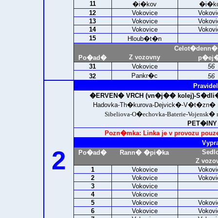
11
�i�kov
�i�k
12
Vokovice
Vokovi
13
Vokovice
Vokovi
14
Vokovice
Vokovi
15
Hloub�t�n
Celot�denn�
Z vozovny
Po�ad�
p�ej�
31
Vokovice
56
Pankr�c
32
56
Pravidel
�ERVEN� VRCH (vn�j�� kolej)-
S�dli
Hadovka-Th�kurova-Dejvick�-V�t�zn�
Sibeliova-O�echovka-Baterie-Vojensk
PET�INY 
Pozn�mka: Linka je v provozu pouze
Vypr
2
Sedl
Po�ad�
Rann� �pi�ka
Z vozo
1
Vokovice
Vokovi
2
Vokovice
Vokovi
3
Vokovice
4
Vokovice
5
Vokovice
Vokovi
6
Vokovice
Vokovi