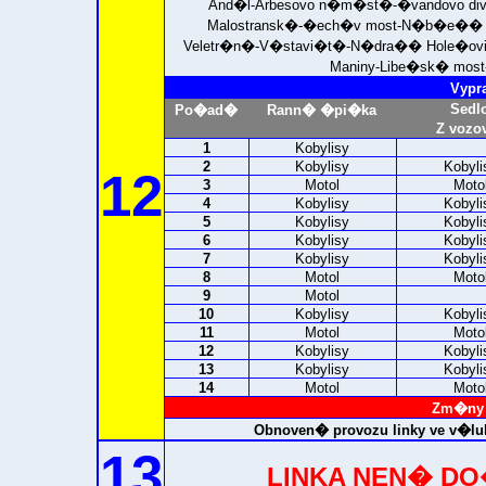
And�l-Arbesovo n�m�st�-�vandovo diva
Malostransk�-�ech�v most-N�b�e�� k
Veletr�n�-V�stavi�t�-N�dra�� Hole�ovic
Maniny-Libe�sk� most
Vypr
Sedl
Po�ad�
Rann� �pi�ka
Z vozo
1
Kobylisy
2
Kobylisy
Kobyli
12
3
Motol
Moto
4
Kobylisy
Kobyli
5
Kobylisy
Kobyli
6
Kobylisy
Kobyli
7
Kobylisy
Kobyli
8
Motol
Moto
9
Motol
10
Kobylisy
Kobyli
11
Motol
Moto
12
Kobylisy
Kobyli
13
Kobylisy
Kobyli
14
Motol
Moto
Zm�ny 
Obnoven� provozu linky ve v�luk
13
LINKA NEN� D