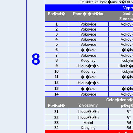
Poliklinika Vyso�any-
N�DRA
Vypr
Sedl
Po�ad�
Rann� �pi�ka
Z vozo
1
Vokovice
Vokovi
2
Vokovice
3
Vokovice
Vokovi
4
Vokovice
Vokovi
5
Vokovice
Vokovi
6
�i�kov
�i�k
8
7
Vokovice
Vokovi
8
Kobylisy
Kobyli
9
Hloub�t�n
Hloub�
10
Kobylisy
Kobyli
11
�i�kov
�i�k
12
Hloub�t�n
13
�i�kov
�i�k
14
Vokovice
Vokovi
Celot�denn�
Z vozovny
Po�ad�
p�ej�
Hloub�t�n
31
51
Hloub�t�n
32
51
33
Motol
54
34
Kobylisy
54