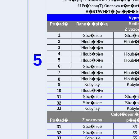
U Pr�honu(T)-Ortenovo n�m�s
V�STAVI�T� (vn�j�� kol
Vypr
Sedl
Po�ad�
Rann� �pi�ka
Z vozo
1
Stra�nice
Stra�n
2
Hloub�t�n
Hloub�
3
Hloub�t�n
5
4
Hloub�t�n
Hloub�
5
Hloub�t�n
Hloub�
6
Stra�nice
7
Hloub�t�n
Hloub�
Hloub�t�n
Hloub�
8
9
Kobylisy
Kobyli
Hloub�t�n
10
Stra�nice
Stra�n
31
Stra�nice
Stra�n
32
33
Kobylisy
Kobyli
Celot�denn�
Z vozovny
Po�ad�
p�ej�
Stra�nice
31
53
Stra�nice
32
55
33
Kobylisy
55