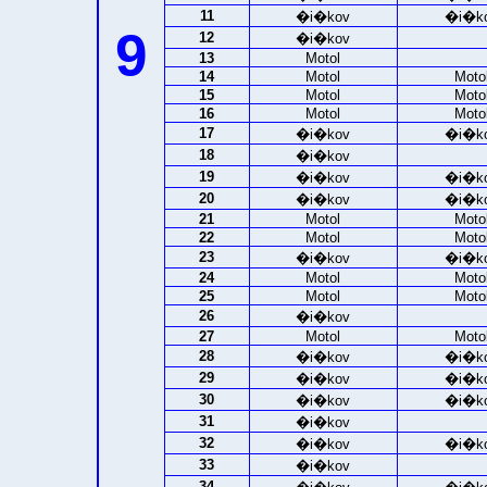
11
�i�kov
�i�k
9
12
�i�kov
13
Motol
14
Motol
Moto
15
Motol
Moto
16
Motol
Moto
17
�i�kov
�i�k
18
�i�kov
19
�i�kov
�i�k
20
�i�kov
�i�k
21
Motol
Moto
22
Motol
Moto
23
�i�kov
�i�k
24
Motol
Moto
25
Motol
Moto
26
�i�kov
27
Motol
Moto
28
�i�kov
�i�k
29
�i�kov
�i�k
30
�i�kov
�i�k
31
�i�kov
32
�i�kov
�i�k
33
�i�kov
34