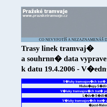
CO NEVYFOTÍŠ A NEZAZNAMENÁŠ DNE
Trasy linek tramvaj�
a souhrnn� data vyprav
k datu 19.4.2006 - V�ed
V�luky tramvajov�ch trat� 
Hlubo�epy-S�dli
V�luky tramvajov�ch trat� p
L�dv�-S�dli�
V�luky tramvajov�ch trat� 
�jezd-Malo