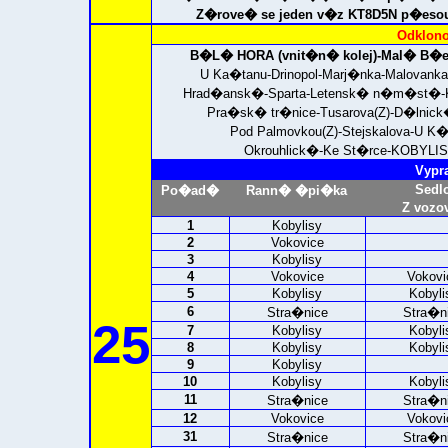
Z�rove� se jeden v�z KT8D5N p�esouv
Odklono
B�L� HORA (vnit�n� kolej)-
Mal� B�e
U Ka�tanu-Drinopol-Marj�nka-Malovan
Hrad�ansk�-Sparta-Letensk� n�m�st�-
Pra�sk� tr�nice-Tusarova(Z)-D�lnick
Pod Palmovkou(Z)-Stejskalova-U 
Okrouhlick�-Ke St�rce-
KOBYLIS
Vypr
Sedl
Po�ad�
Rann� �pi�ka
Z vozo
1
Kobylisy
2
Vokovice
3
Kobylisy
4
Vokovice
Vokovi
5
Kobylisy
Kobyli
6
Stra�nice
Stra�n
25
7
Kobylisy
Kobyli
8
Kobylisy
Kobyli
9
Kobylisy
10
Kobylisy
Kobyli
11
Stra�nice
Stra�n
12
Vokovice
Vokovi
31
Stra�nice
Stra�n