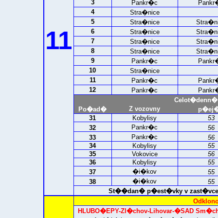
3
Pankr�c
Pankr
4
Stra�nice
5
Stra�nice
Stra�n
11
6
Stra�nice
Stra�n
7
Stra�nice
Stra�n
8
Stra�nice
Stra�n
9
Pankr�c
Pankr
10
Stra�nice
11
Pankr�c
Pankr
12
Pankr�c
Pankr
Celot�denn�
Z vozovny
Po�ad�
p�ej�
31
Kobylisy
53
Pankr�c
32
56
Pankr�c
33
56
34
Kobylisy
55
35
Vokovice
56
36
Kobylisy
55
�i�kov
37
55
�i�kov
38
55
St��dan� p�est�vky v zast�vce I
Odklono
HLUBO�EPY
-
Zl�chov-Lihovar-�SAD Sm�c