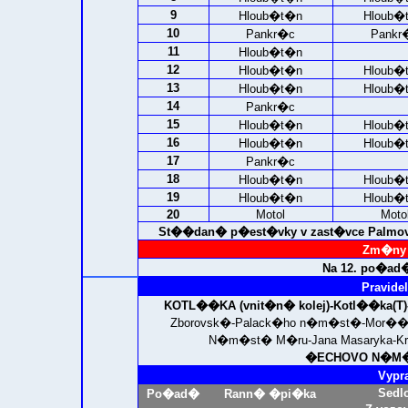
9
Hloub�t�n
Hloub�
10
Pankr�c
Pankr
11
Hloub�t�n
12
Hloub�t�n
Hloub�
13
Hloub�t�n
Hloub�
14
Pankr�c
15
Hloub�t�n
Hloub�
16
Hloub�t�n
Hloub�
17
Pankr�c
18
Hloub�t�n
Hloub�
19
Hloub�t�n
Hloub�
20
Motol
Moto
St��dan� p�est�vky v zast�vce Palmov
Zm�ny 
Na 12. po�ad
Pravidel
KOTL��KA (vnit�n� kolej)
-Kotl��ka(T)
Zborovsk�-Palack�ho n�m�st�-Mor��(
N�m�st� M�ru-Jana Masaryka-K
�ECHOVO N�M�S
Vypr
Sedl
Po�ad�
Rann� �pi�ka