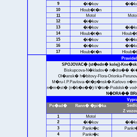
9
�i�kov
�i�k
10
Hloub�t�n
11
Motol
Moto
12
�i�kov
13
�i�kov
�i�k
14
Hloub�t�n
Hloub�
15
�i�kov
�i�k
16
�i�kov
�i�k
17
Hloub�t�n
Hloub�
Pravidel
SPOJOVAC� (st�edn� kolej)-
Kne�sk
Biskupcova-N�kladov� n�dra�� �i�ko
Ol�ansk� h�bitovy-Flora-Orionka-Per
M�ru-I.P.Pavlova-�t�p�nsk�-Karlovo n
n�m�st� (n�b�e��)-V�to�-Podolsk� vod�r
N�DRA�� BRAN
Vypr
Sedl
Po�ad�
Rann� �pi�ka
Z vozo
1
Motol
2
�i�kov
�i�k
3
Pankr�c
Pankr
4
Pankr�c