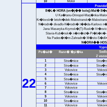
10
Motol
Pravidel
B�L� HORA (vn�j�� kolej)-
Mal� B�e
U Ka�tanu-Drinopol-Marj�nka-Malo
Kr�lovsk� letohr�dek-Malostransk�-Malostra
N�rodn� divadlo-N�rodn� t��da-Karlovo
Jana Masaryka-Krymsk�(T)-Rusk�-Vr�ov
Slavia-Kub�nsk� n�m�st�-Pr�b�n�-N
Na Pades�t�m-Zahradn� M�sto-S�dli
N�DRA�� HOSTI
Vypr
Sedl
Po�ad�
Rann� �pi�ka
Z vozo
1
Stra�nice
Stra�n
2
Stra�nice
Stra�n
3
Vokovice
Vokovi
4
Stra�nice
Stra�n
22
5
Stra�nice
6
Vokovice
Vokovi
7
Vokovice
8
Stra�nice
Stra�n
9
Vokovice
Vokovi
10
Stra�nice
Stra�n
11
Vokovice
Vokovi