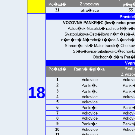
Z vozovny
Po�ad�
p�ej�
31
55
Stra�nice
Pravidel
VOZOVNA PANKR�C (lev� nebo prav�
Palou�ek-Nuselsk� radnice-N�m�s
Svatoplukova-Ostr�ilovo n�m�st�-Al
n�m�st�-N�rodn� t��da-N�rodn� diva
Starom�stsk�-Malostransk�-Chotko
St�e�ovice-Sibeliova-O�echovka
Obchodn� d�m Pet�i
Vypr
Sedl
Po�ad�
Rann� �pi�ka
Z vozo
1
Vokovice
Vokovi
2
Pankr�c
Pankr
18
3
Pankr�c
Pankr
4
Vokovice
Vokovi
5
Vokovice
6
Pankr�c
Pankr
7
Vokovice
Vokovi
8
Vokovice
Vokovi
9
Pankr�c
Pankr
10
Vokovice
Vokovi
11
Vokovice