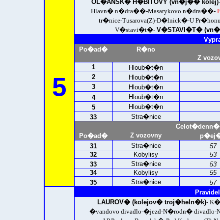
OL�ANSK� H�BITOVY (vn�j�� kolej)
Hlavn� n�dra��-Masarykovo n�dra��-
tr�nice-Tusarova(Z)-D�lnick�-U Pr�ho
V�stavi�t�-
V�STAVI�T� (vn�j
Vypr
Po�ad�
R�no
Z vozo
1
Hloub�t�n
5
2
Hloub�t�n
3
Hloub�t�n
Hloub�t�n
4
Hloub�t�n
5
Stra�nice
33
Celot�denn�
Z vozovny
Po�ad�
p�ej�
Stra�nice
31
57
32
Kobylisy
53
Stra�nice
33
53
34
Kobylisy
55
Stra�nice
35
57
Pravidel
LAUROV� (kolejov� troj�heln�k)
- K
�vandovo divadlo-�jezd-N�rodn� divad