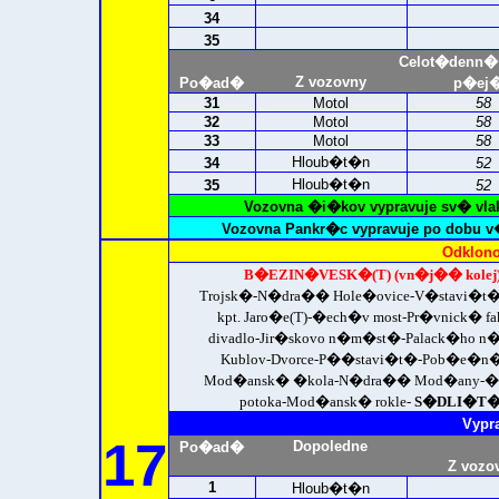
34
35
Celot�denn�
Z vozovny
Po�ad�
p�ej�
31
Motol
58
32
Motol
58
33
Motol
58
Hloub�t�n
34
52
Hloub�t�n
35
52
Vozovna �i�kov vypravuje sv� vla
Vozovna Pankr�c vypravuje po dobu v
Odklono
B�EZIN�VESK�(T) (vn�j�� kolej
Trojsk�-N�dra�� Hole�ovice-V�stavi�t
kpt. Jaro�e(T)-�ech�v most-Pr�vnick� f
divadlo-Jir�skovo n�m�st�-Palack�ho
Kublov-Dvorce-P��stavi�t�-Pob�e�n�
Mod�ansk� �kola-N�dra�� Mod�any-�ech
potoka-Mod�ansk� rokle-
S�DLI�T� 
Vypr
17
Dopoledne
Po�ad�
Z vozo
1
Hloub�t�n