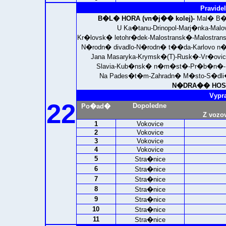
Pravidel
B�L� HORA (vn�j�� kolej)-
Mal� B�
U Ka�tanu-Drinopol-Marj�nka-Malo
Kr�lovsk� letohr�dek-Malostransk�-Malostra
N�rodn� divadlo-N�rodn� t��da-Karlovo
Jana Masaryka-Krymsk�(T)-Rusk�-Vr�ov
Slavia-Kub�nsk� n�m�st�-Pr�b�n�-N
Na Pades�t�m-Zahradn� M�sto-S�dli
N�DRA�� HOSTI
Vypr
22
Dopoledne
Po�ad�
Z vozo
1
Vokovice
2
Vokovice
3
Vokovice
4
Vokovice
5
Stra�nice
6
Stra�nice
7
Stra�nice
8
Stra�nice
9
Stra�nice
10
Stra�nice
11
Stra�nice