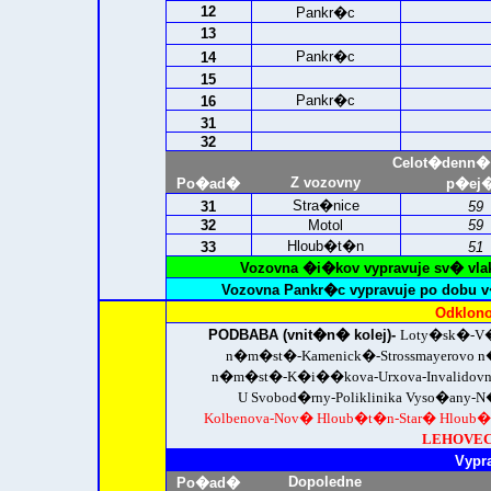
12
Pankr�c
13
Pankr�c
14
15
Pankr�c
16
31
32
Celot�denn�
Z vozovny
Po�ad�
p�ej�
Stra�nice
31
59
32
Motol
59
Hloub�t�n
33
51
Vozovna �i�kov vypravuje sv� vla
Vozovna Pankr�c vypravuje po dobu v
Odklono
PODBABA (vnit�n� kolej)-
Loty�sk�-V�
n�m�st�-Kamenick�-Strossmayerovo
n�m�st�-K�i��kova-Urxova-Invalidovna-P
U Svobod�rny-Poliklinika Vyso�any
Kolbenova-Nov� Hloub�t�n-Star� Hloub
LEHOVEC 
Vypr
Dopoledne
Po�ad�