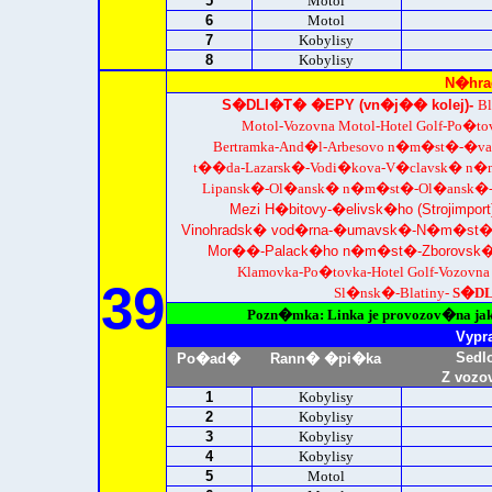
5
Motol
6
Motol
7
Kobylisy
8
Kobylisy
N�hra
S�DLI�T� �EPY (vn�j�� kolej)-
Bl
Motol-Vozovna Motol-Hotel Golf-Po�t
Bertramka-And�l-Arbesovo n�m�st�-�va
t��da-Lazarsk�-Vodi�kova-V�clavsk� n
Lipansk�-Ol�ansk� n�m�st�-Ol�ansk�-
Mezi H�bitovy-�elivsk�ho (Strojimport
Vinohradsk� vod�rna-�umavsk�-N�m�st� 
Mor��-Palack�ho n�m�st�-Zborovsk�-A
Klamovka-Po�tovka-Hotel Golf-Vozovna
39
Sl�nsk�-Blatiny-
S�DL
Pozn�mka: Linka je provozov�na j
Vypr
Sedl
Po�ad�
Rann� �pi�ka
Z vozo
1
Kobylisy
2
Kobylisy
3
Kobylisy
4
Kobylisy
5
Motol