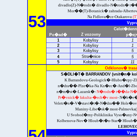
divadlo(Z)-N�rodn� divadlo-N�rodn� t��
Mor��(T)-Botanick� zahrada-Alberto
53
Na Fidlova�ce-Otakarova
(T
Vypr
Celot�den
Z vozovny
Po�ad�
p�ej
1
Kobylisy
1
2
Kobylisy
1
3
Kobylisy
5
Stra�nice
4
5
5
Kobylisy
11
Odklonov� tras
S�DLI�T� BARRANDOV (vnit�n� kol
K Barrandovu-Geologick�-Hlubo�epy
n�dra��-Plze�ka-Na Kn�ec�-And�l-Zbo
n�m�st�-Lazarsk�-
N�rodn� t��da-N�ro
Pr�vnick� fakulta-�ech�v most
- N�b�e��
Veletr�n�-V�stavi�t�-N�dra�� Hole�ovic
Maniny-Libe�sk� most-Palmovka(Z
U Svobod�rny-Poliklinika Vyso�an
Kolbenova-Nov� Hloub�t�n-Star� Hloub
LEHOVEC 
54
Vypr