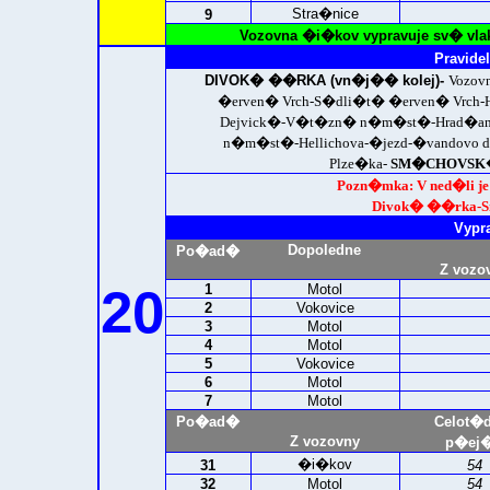
Stra�nice
9
Vozovna �i�kov vypravuje sv� vla
Pravidel
DIVOK� ��RKA (vn�j�� kolej)-
Vozov
�erven� Vrch-S�dli�t� �erven� Vrch-
Dejvick�-V�t�zn� n�m�st�-Hrad�ansk
n�m�st�-Hellichova-�jezd-�vandovo 
Plze�ka-
SM�CHOVSK�
Pozn�mka: V ned�li je 
Divok� ��rka-
Vypr
Dopoledne
Po�ad�
Z vozo
20
1
Motol
2
Vokovice
3
Motol
4
Motol
5
Vokovice
6
Motol
7
Motol
Po�ad�
Celot�
Z vozovny
p�ej�
�i�kov
31
54
32
Motol
54