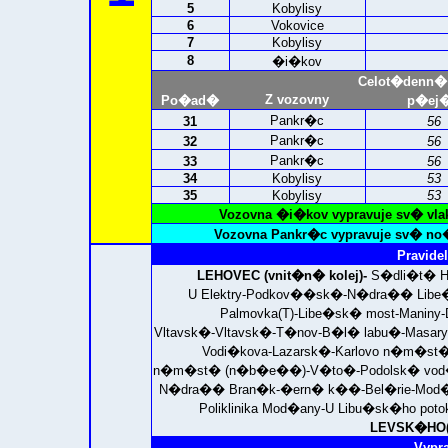
5
Kobylisy
6
Vokovice
7
Kobylisy
8
�i�kov
Celot�denn�
Z vozovny
Po�ad�
p�ej�
Pankr�c
31
56
Pankr�c
32
56
Pankr�c
33
56
34
Kobylisy
53
35
Kobylisy
53
Vozovna �i�kov vypravuje sv� vla
Vozovna Pankr�c vypravuje sv� no�
Pravidel
LEHOVEC (vnit�n� kolej)-
S�dli�t� H
U Elektry-Podkov��sk�-N�dra�� Libe�
Palmovka(T)-Libe�sk� most-Maniny-
Vltavsk�-Vltavsk�-T�nov-B�l� labu�-Mas
Vodi�kova-Lazarsk�-Karlovo n�m�s
n�m�st� (n�b�e��)-V�to�-Podolsk� vod�r
N�dra�� Bran�k-�ern� k��-Bel�rie-Mod�
Poliklinika Mod�any-U Libu�sk�ho pot
LEVSK�HO(Z
Vypr