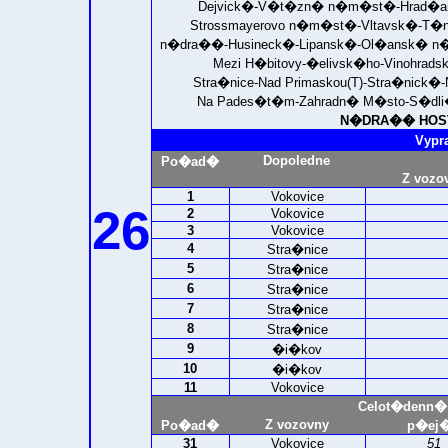
Dejvick�-V�t�zn� n�m�st�-Hrad�an
Strossmayerovo n�m�st�-Vltavsk�-T�
n�dra��-Husineck�-Lipansk�-Ol�ansk� 
Mezi H�bitovy-�elivsk�ho-Vinohrads
Stra�nice-Nad Primaskou(T)-Stra�nick
Na Pades�t�m-Zahradn� M�sto-S�dli
N�DRA�� HOSTI
Vypr
Dopoledne
Po�ad�
Z vozo
1
Vokovice
26
2
Vokovice
3
Vokovice
4
Stra�nice
5
Stra�nice
6
Stra�nice
7
Stra�nice
8
Stra�nice
9
�i�kov
10
�i�kov
11
Vokovice
Celot�denn�
Z vozovny
Po�ad�
p�ej�
31
Vokovice
51