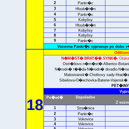
2
Pankr�c
3
Hloub�t�n
4
Pankr�c
5
Kobylisy
6
Hloub�t�n
7
Kobylisy
8
Kobylisy
9
Pankr�c
Vozovna Pankr�c vypravuje po dobu v
Odklono
N�M�ST� BRAT�� SYNK�-
Otaka
Ostr�ilovo n�m�st�-Albertov-Bota
N�rodn� t��da-N�rodn� divadlo-N�rodn
Malostransk�-Chotkovy sady-Hrad
Sibeliova-O�echovka-Baterie-Vojens
PET�INY 
Vypr
Dopoledne
Po�ad�
18
Z vozo
1
Stra�nice
2
Pankr�c
3
Vokovice
4
Vokovice
5
Vokovice