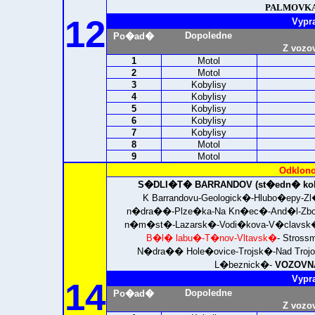
PALMOVKA 
12
Vypr
Dopoledne
Po�ad�
Z vozo
1
Motol
2
Motol
3
Kobylisy
4
Kobylisy
5
Kobylisy
6
Kobylisy
7
Kobylisy
8
Motol
9
Motol
Odklono
S�DLI�T� BARRANDOV (st�edn� kol
K Barrandovu-Geologick�-Hlubo�epy
n�dra��-Plze�ka-Na Kn�ec�-And�l-Zbo
n�m�st�-Lazarsk�-Vodi�kova-V�clavsk
B�l� labu�-T�nov-Vltavsk�
- Stros
N�dra�� Hole�ovice-Trojsk�-Nad Trojo
L�beznick�-
VOZOVNA
Vypr
14
Dopoledne
Po�ad�
Z vozo