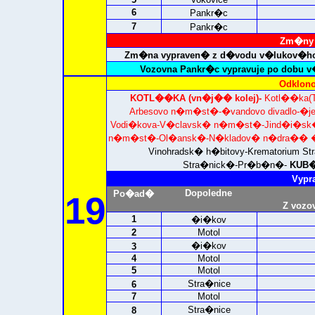
6
Pankr�c
7
Pankr�c
Zm�ny 
Zm�na vypraven� z d�vodu v�lukov�ho
Vozovna Pankr�c vypravuje po dobu v
Odklono
KOTL��KA (vn�j�� kolej)-
Kotl��ka(T
Arbesovo n�m�st�-�vandovo divadlo-�j
Vodi�kova-V�clavsk� n�m�st�-Jind�i�sk�
n�m�st�-Ol�ansk�-N�kladov� n�dra�� �i�
Vinohradsk� h�bitovy-Krematorium Str
Stra�nick�-Pr�b�n�-
KUB�
Vypr
Dopoledne
Po�ad�
19
Z vozo
1
�i�kov
2
Motol
�i�kov
3
4
Motol
5
Motol
Stra�nice
6
7
Motol
Stra�nice
8