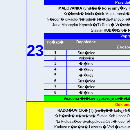
Pravidel
MALOVANKA (vnit�n� kolej smy�ky K
Kr�lovsk� letohr�dek-Malostransk�
N�rodn� divadlo-N�rodn� t��da-Karlovo
Jana Masaryka-Krymsk�(T)-Rusk�-Vr�ov
Slavia-
KUB�NSK� N
Vypr
Dopoledne
Po�ad�
23
Z vozo
1
Stra�nice
2
Vokovice
3
�i�kov
4
�i�kov
5
�i�kov
6
Stra�nice
7
Stra�nice
8
�i�kov
Vozovna �i�kov vypravuje sv� vla
Odklono
RADO�OVICK� (T) (vn�j�� kolej)
Kub�nsk� n�m�st�-Slavia-Koh-i-noor-O
Na Fidlova�ce-Svatopukova-Ostr�ilovo 
Karlovo n�m�st�-Lazarsk�-Vodi�kova