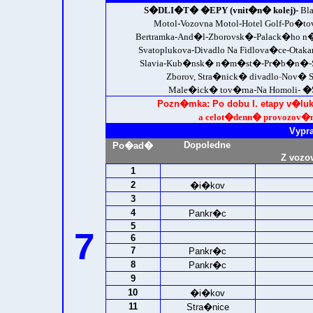
S�DLI�T� �EPY (vnit�n� kolej)-
Bl
Motol-Vozovna Motol-Hotel Golf-Po�t
Bertramka-And�l-Zborovsk�-Palack�ho 
Svatoplukova-Divadlo Na Fidlova�ce-Ota
Slavia-Kub�nsk� n�m�st�-Pr�b�n�-Stra�
Zborov, Stra�nick� divadlo
-
Nov� S
Male�ick� tov�rna-Na Homoli-
�
Pozn�mka: Po dobu I. etapy v�luk
a celot�denn� provozov�n
Vypr
Dopoledne
Po�ad�
Z vozo
1
2
�i�kov
3
4
Pankr�c
5
7
6
7
Pankr�c
8
Pankr�c
9
10
�i�kov
11
Stra�nice