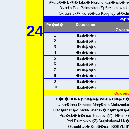
n�dra��-B�l� labu�-Florenc-Karl�nsk� n
Divadlo Pod Palmovkou(Z)-Stejskalov
Okrouhlick�-Ke St�rce-Kobylisy-St�e
Vypr
24
Dopoledne
Po�ad�
Z vozo
1
Hloub�t�n
2
Hloub�t�n
3
Hloub�t�n
4
Hloub�t�n
5
Hloub�t�n
6
Hloub�t�n
7
Hloub�t�n
8
Hloub�t�n
9
Hloub�t�n
10
Hloub�t�n
Odklono
B�L� HORA (vnit�n� kolej)-
Mal� B�
U Ka�tanu-Drinopol-Marj�nka-Malovan
Hrad�ansk�-Sparta-Letensk� n�m�st�-
Pra�sk� tr�nice-Tusarova(Z)-D�lnick
Pod Palmovkou(Z)-Stejskalova-U 
Okrouhlick�-Ke St�rce-
KOBYLIS