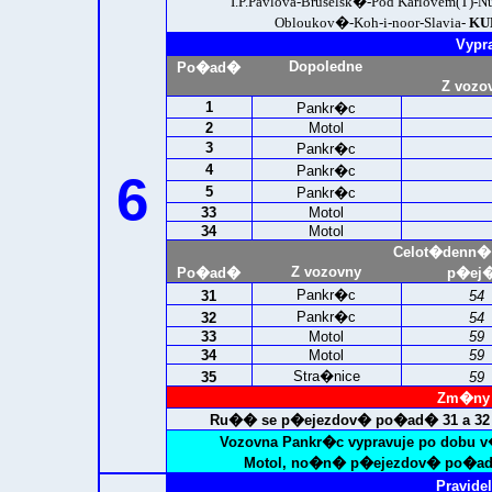
I.P.Pavlova-Bruselsk�-Pod Karlovem(T)
Obloukov�-Koh-i-noor-Slavia-
KU
Vypr
Dopoledne
Po�ad�
Z vozo
1
Pankr�c
2
Motol
3
Pankr�c
4
Pankr�c
6
5
Pankr�c
33
Motol
34
Motol
Celot�denn�
Z vozovny
Po�ad�
p�ej�
Pankr�c
31
54
Pankr�c
32
54
33
Motol
59
34
Motol
59
Stra�nice
35
59
Zm�ny 
Ru�� se p�ejezdov� po�ad� 31 a 32 v
Vozovna Pankr�c vypravuje po dobu 
Motol, no�n� p�ejezdov� po�ad� 
Pravidel