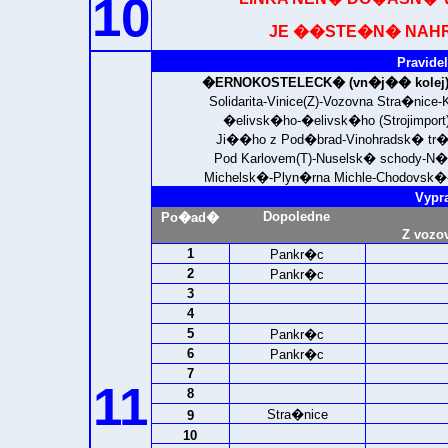
10
JE ��STE�N� NAHRAZ
Pravidel
�ERNOKOSTELECK� (vn�j�� kolej
Solidarita-Vinice(Z)-Vozovna Stra�nic
�elivsk�ho-�elivsk�ho (Strojimpo
Ji��ho z Pod�brad-Vinohradsk� tr�n
Pod Karlovem(T)-Nuselsk� schody-N
Michelsk�-Plyn�rna Michle-Chodovsk�-
Vypr
Dopoledne
Po�ad�
Z vozo
1
Pankr�c
2
Pankr�c
3
4
5
Pankr�c
6
Pankr�c
7
11
8
Stra�nice
9
10