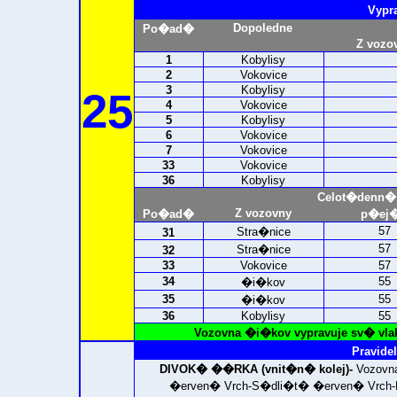
Vypr
Dopoledne
Po�ad�
Z vozo
1
Kobylisy
2
Vokovice
3
Kobylisy
25
4
Vokovice
5
Kobylisy
6
Vokovice
7
Vokovice
33
Vokovice
36
Kobylisy
Celot�denn�
Z vozovny
Po�ad�
p�ej�
57
Stra�nice
31
57
Stra�nice
32
33
Vokovice
57
34
55
�i�kov
35
55
�i�kov
36
Kobylisy
55
Vozovna �i�kov vypravuje sv� vla
Pravidel
DIVOK� ��RKA (vnit�n� kolej)-
Vozovn
�erven� Vrch-S�dli�t� �erven� Vrch-