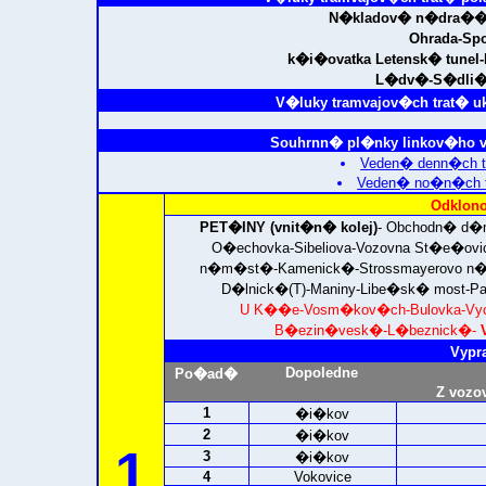
N�kladov� n�dra��
Ohrada-Sp
k�i�ovatka Letensk� tunel
L�dv�-S�dli�
V�luky tramvajov�ch trat� u
Souhrnn� pl�nky linkov�ho v
Veden� denn�ch t
Veden� no�n�ch t
Odklono
PET�INY (vnit�n� kolej)
- Obchodn� d�m
O�echovka-Sibeliova-Vozovna St�e�ov
n�m�st�-Kamenick�-Strossmayerovo n�m
D�lnick�(T)-Maniny-Libe�sk� most-P
U K��e-Vosm�kov�ch-Bulovka-Vycho
B�ezin�vesk�-L�beznick�-
Vypr
Dopoledne
Po�ad�
Z vozo
1
�i�kov
2
�i�kov
1
3
�i�kov
4
Vokovice