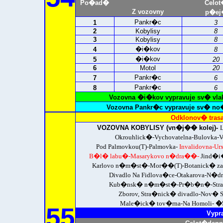
Po�ad�
Celo
Z vozovny
p�ej
Pankr�c
1
3
2
Kobylisy
8
3
Kobylisy
8
�i�kov
4
8
�i�kov
5
20
6
Motol
20
Pankr�c
7
6
Pankr�c
8
6
Vozovna �i�kov vypravuje sv� vla
Vozovna Pankr�c vypravuje sv� no�
Odklonov� tras
VOZOVNA KOBYLISY (vn�j�� kolej)-
Okrouhlick�-Vychovatelna-Bulovka
Pod Palmovkou(T)-Palmovka-
Invalidovna-U
B�l� labu�-Masarykovo n�dra��-
Jind�i
Karlovo n�m�st�-Mor��(T)-Botanick� zahr
Divadlo Na Fidlova�ce-Otakarova-N�d
Kub�nsk� n�m�st�-Pr�b�n�-Stra�nick
Zborov, Stra�nick� divadlo-Nov� 
Male�ick� tov�rna-Na Homoli-
�
55
Vypr