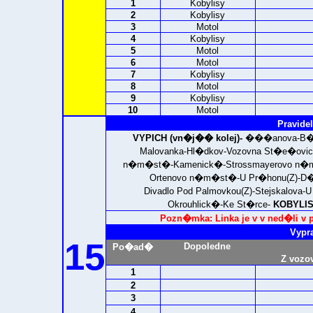
1
Kobylisy
2
Kobylisy
3
Motol
4
Kobylisy
5
Motol
6
Motol
7
Kobylisy
8
Motol
9
Kobylisy
10
Motol
Pravidel
VYPICH (vn�j�� kolej)-
���anova-B�ev
Malovanka-Hl�dkov-Vozovna St�e�ovi
n�m�st�-Kamenick�-Strossmayerovo n�m
Ortenovo n�m�st�-U Pr�honu(Z)-D�l
Divadlo Pod Palmovkou(Z)-Stejskalov
Okrouhlick�-Ke St�rce-
KOBYLIS
Pozn�mka: Linka je v v ned�li v p
Vypr
15
Dopoledne
Po�ad�
Z vozo
1
2
3
4