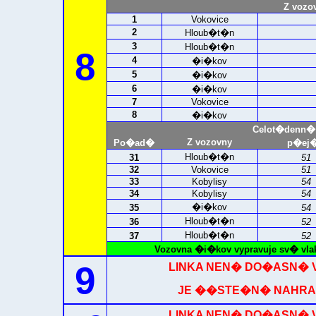
Z vozo
1
Vokovice
2
Hloub�t�n
3
Hloub�t�n
8
4
�i�kov
5
�i�kov
6
�i�kov
7
Vokovice
8
�i�kov
Celot�denn�
Z vozovny
Po�ad�
p�ej�
Hloub�t�n
31
51
32
Vokovice
51
33
Kobylisy
54
34
Kobylisy
54
�i�kov
35
54
Hloub�t�n
36
52
Hloub�t�n
37
52
Vozovna �i�kov vypravuje sv� vla
9
LINKA NEN� DO�ASN� V
JE ��STE�N� NAHRAZEN
LINKA NEN� DO�ASN� V