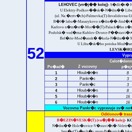
LEHOVEC (vn�j�� kolej)-
S�dli�t� H
U Elektry-Podkov��sk�-N�dra�� Libe�
(ul. Na �ertv�ch)-Palmovka(T)-Invalidov
B�l� labu�-Masarykovo n�dra��-Jind�i
Karlovo n�m�st�-Mor��(T)-Palack�ho n
Podolsk� vod�rna-Kublov-Dvorce-P��stav
Bel�rie-Mod�ansk� �kola-N�dra�� Mo
U Libu�sk�ho potoka-Mod�an
52
LEVSK�HO(Z
Vypr
Celot�den
Z vozovny
Po�ad�
p�ej
Hloub�t�n
1
8
Pankr�c
2
3
Pankr�c
3
3
Hloub�t�n
4
8
Hloub�t�n
5
16
Hloub�t�n
6
16
Vozovna Pankr�c vypravuje sv� no�
Odklonov� tras
B�EZIN�VESK�(T) (vn�j�� kolej)-
KO
N�dra�� Hole�ovice-V�stavi�t�-Veletr
Jaro�e(T)-�ech�v most-Pr�vnick� fak