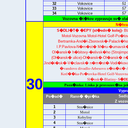
32
Vokovice
51
33
Vokovice
57
34
Vokovice
57
Vozovna �i�kov vypravuje sv� vla
N�hra
S�DLI�T� �EPY (st�edn� kolej)-
Bl
Motol-Vozovna Motol-Hotel Golf-Po�t
Bertramka-And�l-Zborovsk�-Palack
I.P.Pavlova-N�m�st� M�ru-�umavsk�-V
Ol�ansk� h�bitovy-�elivsk�ho (Strojim
(Ol�ansk� ulice)-Ol�ansk�-Ol�ansk� 
Jind�i�sk�-V�clavsk� n�m�st�-Vodi�kova-
�vandovo divadlo-Arbesovo n�m�st�-A
Kotl��ka-Po�tovka-Hotel Golf-Vozovna
30
Sl�nsk�-Blatiny-
S�DL
Pozn�mka: Linka je provozov�na j
Vypr
Sedl
Po�ad�
Rann� �pi�ka
Z vozo
1
Stra�nice
2
Motol
3
Kobylisy
4
Stra�nice