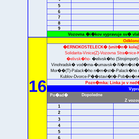
5
6
7
8
9
Vozovna �i�kov vypravuje sv� vla
Odklono
�ERNOKOSTELECK� (vnit�n� kolej
Solidarita-Vinice(Z)-Vozovna Stra�nic
�elivsk�ho-
�elivsk�ho (Strojimport
Vinohradsk� vod�rna-�umavsk�-N�m�st� 
Mor��(T)-Palack�ho n�m�st�-Palack�ho
Kublov-Dvorce-P��stavi�t�-Pob�e�n�
16
Pozn�mka: Linka je v ned�
Vypr
Dopoledne
Po�ad�
Z vozo
1
2
3
4
5
6