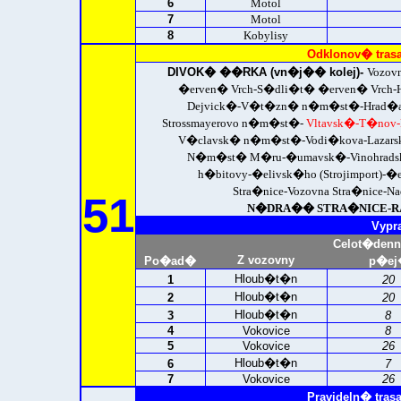
6
Motol
7
Motol
8
Kobylisy
Odklonov� tras
DIVOK� ��RKA (vn�j�� kolej)-
Vozov
�erven� Vrch-S�dli�t� �erven� Vrch-
Dejvick�-V�t�zn� n�m�st�-Hrad�an
Strossmayerovo n�m�st�-
Vltavsk�-T�nov
V�clavsk� n�m�st�-Vodi�kova-Lazars
N�m�st� M�ru-�umavsk�-Vinohradsk�
h�bitovy-�elivsk�ho (Strojimport)-�
Stra�nice-Vozovna Stra�nice-Na
51
N�DRA�� STRA�NICE-RAD
Vypr
Celot�den
Z vozovny
Po�ad�
p�ej
Hloub�t�n
1
20
Hloub�t�n
2
20
Hloub�t�n
3
8
4
Vokovice
8
5
Vokovice
26
Hloub�t�n
6
7
7
Vokovice
26
Pravideln� tras