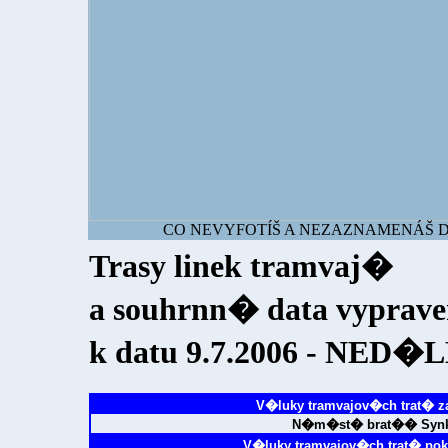
CO NEVYFOTÍŠ A NEZAZNAMENÁŠ DNE
Trasy linek tramvaj�
a souhrnn� data vyprav
k datu 9.7.2006 - NED�
V�luky tramvajov�ch trat� z
N�m�st� brat�� Synk
V�luky tramvajov�ch trat� po