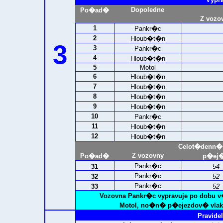
Dopoledne
Po�ad�
Z vozo
1
Pankr�c
2
Hloub�t�n
3
3
Pankr�c
4
Hloub�t�n
5
Motol
6
Hloub�t�n
7
Hloub�t�n
8
Hloub�t�n
9
Hloub�t�n
10
Pankr�c
11
Hloub�t�n
12
Hloub�t�n
Celot�denn�
Z vozovny
Po�ad�
p�ej�
Pankr�c
31
54
Pankr�c
32
52
Pankr�c
33
52
Vozovna Pankr�c vypravuje po dobu 
Motol, no�n� p�ejezdov� vlaky
Pravidel