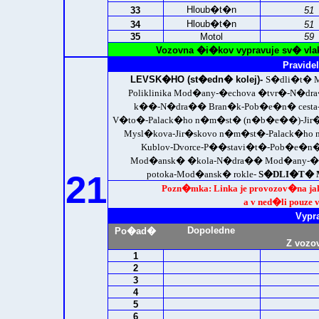
Hloub�t�n
33
51
Hloub�t�n
34
51
35
Motol
59
Vozovna �i�kov vypravuje sv� vla
Pravidel
LEVSK�HO (st�edn� kolej)-
S�dli�t� M
Poliklinika Mod�any-�echova �tvr�-N�
k��-N�dra�� Bran�k-Pob�e�n� cesta-P
V�to�-Palack�ho n�m�st� (n�b�e��)-Jir�
Mysl�kova-Jir�skovo n�m�st�-Palack�h
Kublov-Dvorce-P��stavi�t�-Pob�e�n�
Mod�ansk� �kola-N�dra�� Mod�any-�ech
21
potoka-Mod�ansk� rokle-
S�DLI�T� MO
Pozn�mka: Linka je provozov�na j
a v ned�li pouze v
Vypr
Dopoledne
Po�ad�
Z vozo
1
2
3
4
5
6