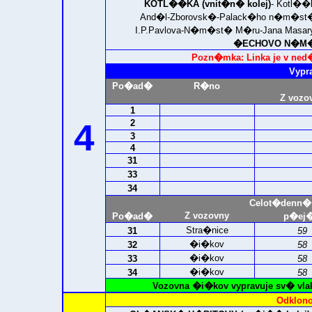
KOTL��KA (vnit�n� kolej)
- Kotl��
And�l-Zborovsk�-Palack�ho n�m�st
I.P.Pavlova-N�m�st� M�ru-Jana Masa
�ECHOVO N�M�S
Pozn�mka: Linka je v ned�
Vypr
Po�ad�
R�no
Z vozo
1
4
2
3
4
31
33
34
Celot�denn�
Z vozovny
Po�ad�
p�ej�
Stra�nice
31
59
�i�kov
32
58
�i�kov
33
58
�i�kov
34
58
Vozovna �i�kov vypravuje sv� vla
Odklono