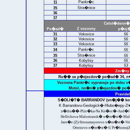
Pankr�c
11
Stra�nice
35
36
37
Celot�denn�
Z vozovny
Po�ad�
p�ej�
31
Vokovice
56
32
Vokovice
56
33
Vokovice
56
Pankr�c
34
55
Stra�nice
35
55
36
Kobylisy
55
37
Kobylisy
53
Zm�ny 
Ru�� se p�ejezdov� po�ad� 34, n�
Vozovna Pankr�c vypravuje po dobu v
Motol, no�n� p�ejezdov� po�a
Pravidel
S�DLI�T� BARRANDOV (vn�j�� kol
K Barrandovu-Geologick�-Hlubo�epy
n�dra��-Plze�ka-Na Kn�ec�-And�l-A
Hellichova-Malostransk� n�m�st�-M
Jaro�e (Z)-Strossmayerovo n�m�st�-
Ortenovo n�m�st�-U Pr�honu(Z