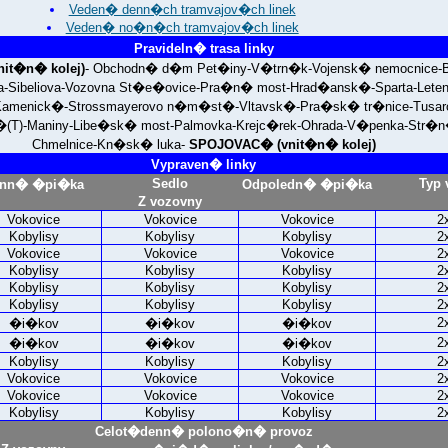
Veden� denn�ch tramvajov�ch linek
Veden� no�n�ch tramvajov�ch linek
Pravideln� trasa linky
it�n� kolej)
- Obchodn� d�m Pet�iny-V�trn�k-Vojensk� nemocnice-Ba
-Sibeliova-Vozovna St�e�ovice-Pra�n� most-Hrad�ansk�-Sparta-Lete
menick�-Strossmayerovo n�m�st�-Vltavsk�-Pra�sk� tr�nice-Tusaro
�(T)-Maniny-Libe�sk� most-Palmovka-Krejc�rek-Ohrada-V�penka-Str�
Chmelnice-Kn�sk� luka-
SPOJOVAC� (vnit�n� kolej)
Vypraven� linky
Sedlo
Typ 
nn� �pi�ka
Odpoledn� �pi�ka
Z vozovny
Vokovice
Vokovice
Vokovice
2
Kobylisy
Kobylisy
Kobylisy
2
Vokovice
Vokovice
Vokovice
2
Kobylisy
Kobylisy
Kobylisy
2
Kobylisy
Kobylisy
Kobylisy
2
Kobylisy
Kobylisy
Kobylisy
2
2
�i�kov
�i�kov
�i�kov
2
�i�kov
�i�kov
�i�kov
Kobylisy
Kobylisy
Kobylisy
2
Vokovice
Vokovice
Vokovice
2
Vokovice
Vokovice
Vokovice
2
Kobylisy
Kobylisy
Kobylisy
2
Celot�denn� polono�n� provoz