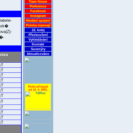
Tram-fórum
Preference
Facebook
Instagram
terie-
Hledání spojení
Poloha tramvají
nsk�
22. kolej
va(Z)-
Přezkoušení
n�-
Vyhledávání
Kontakt
Suvenýry
Aktualizováno
vozu
xT
xT
xT
xT
xT
Počet přístupů
od 10. 4. 2001:
xT
xT
xT
xT
xT
xT
xT