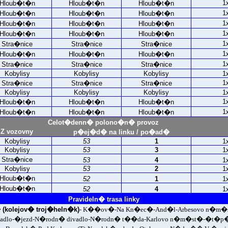
1
Hloub�t�n
Hloub�t�n
Hloub�t�n
1
Hloub�t�n
Hloub�t�n
Hloub�t�n
1
Hloub�t�n
Hloub�t�n
Hloub�t�n
1
Hloub�t�n
Hloub�t�n
Hloub�t�n
1
Stra�nice
Stra�nice
Stra�nice
1
Hloub�t�n
Hloub�t�n
Hloub�t�n
1
Stra�nice
Stra�nice
Stra�nice
Kobylisy
Kobylisy
Kobylisy
1
1
Stra�nice
Stra�nice
Stra�nice
Kobylisy
Kobylisy
Kobylisy
1
1
Hloub�t�n
Hloub�t�n
Hloub�t�n
1
Hloub�t�n
Hloub�t�n
Hloub�t�n
Celot�denn� polono�n� provoz
Z vozovny
p�ej�d� na linku / po�ad�
Kobylisy
53
1
1
Kobylisy
53
3
1
Stra�nice
53
4
1
Kobylisy
53
2
1
Hloub�t�n
52
1
1
Hloub�t�n
52
4
1
Pravideln� trasa linky
(kolejov� troj�heln�k)
- K��ov�-Na Kn�ec�-And�l-Arbesovo n�m�
vadlo-�jezd-N�rodn� divadlo-N�rodn� t��da-Karlovo n�m�st�-�t�p