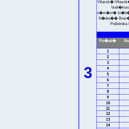
Vltavsk�-Vltav
Vodi�kov
n�m�st� (n�b�e
N�dra�� Bran�
Poliklini
Po�ad�
Ra
1
2
3
3
4
5
6
7
8
9
10
11
12
13
14