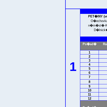
PET�INY (vn
O�echovka
n�m�st�-Ka
D�lnick
Po�ad�
Ra
1
2
3
1
4
5
6
7
8
9
10
11
12