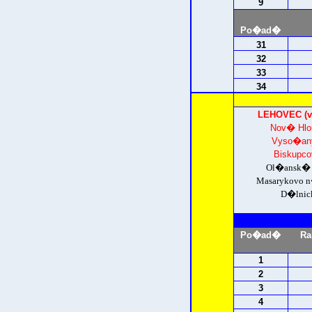
9
Po�ad�
31
32
33
34
LEHOVEC (v
Nov� Hlo
Vyso�any
Biskupc
Ol�ansk� 
Masarykovo
D�lnic
Po�ad�
Ra
1
2
3
4