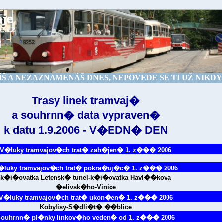
Š A NEZAZNAMENÁŠ DNES, NEPOVEDE SE TI UŽ NIKDY.
Trasy linek tramvaj�
a souhrnn� data vypraven�
k datu 1.9.2006 - V�EDN� DEN
V�luky tramvajov�ch trat� zah�jen� 1. z��� 2006
�luky tramvajov�ch trat� pokra�uj�c� 1. z��� 2006
k�i�ovatka Letensk� tunel-k�i�ovatka Havl��kova
�elivsk�ho-Vinice
V�luky tramvajov�ch trat� ukon�en� 1. z��� 2006
Kobylisy-S�dli�t� ��blice
Souhrnn� pl�nky linkov�ho veden� od 1. z��� 2006