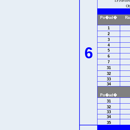
I.P.Pavl
Ob
Po�ad�
Ra
1
2
3
4
6
5
6
7
31
32
33
34
Po�ad�
31
32
33
34
35