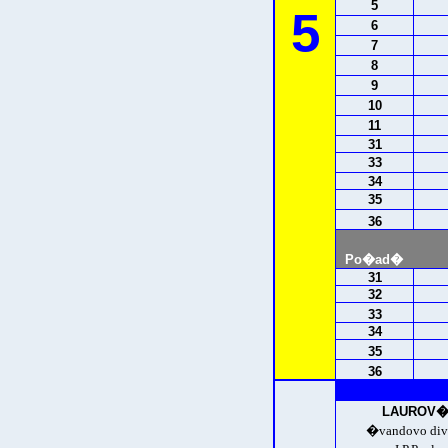
5
5
6
7
8
9
10
11
31
33
34
35
36
Po�ad�
31
32
33
34
35
36
LAUROV� 
�vandovo di