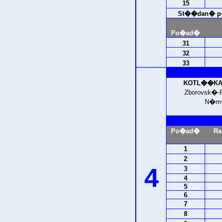
15
St��dan� p�e
Po�ad�
31
32
33
KOTL��KA (
Zborovsk�-
N�m�
Po�ad�
Ra
1
2
4
3
4
5
6
7
8