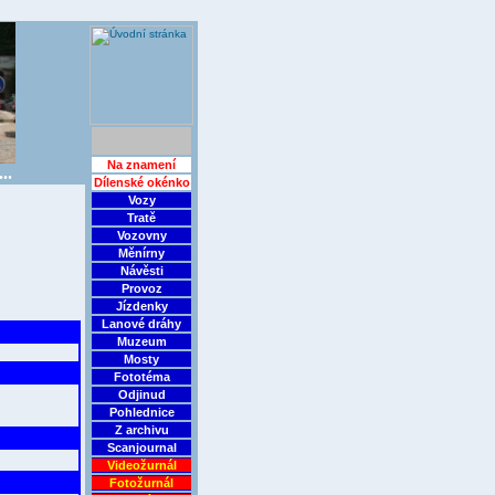
Na znamení
..
Dílenské okénko
Vozy
Tratě
Vozovny
Měnírny
Návěsti
Provoz
Jízdenky
Lanové dráhy
Muzeum
Mosty
Fototéma
Odjinud
Pohlednice
Z archivu
Scanjournal
Videožurnál
Fotožurnál