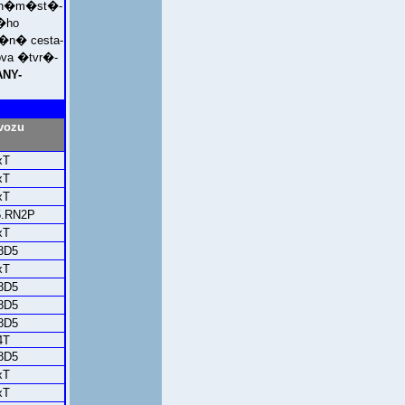
� n�m�st�-
�ho
�n� cesta-
va �tvr�-
NY-
vozu
xT
xT
xT
.RN2P
xT
8D5
xT
8D5
8D5
8D5
4T
8D5
xT
xT