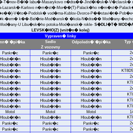
sk�-T�nov-B�l� labu�-Masarykovo n�dra��-Jind�i�sk�-V�clavsk
a-Lazarsk�-Karlovo n�m�st�-Mor��(T)-Palack�ho n�m�st�-Palack
��)-V�to�-Podolsk� vod�rna-Kublov-Dvorce-P��stavi�t�-Pob�e
k-�ern� k��-Bel�rie-Mod�ansk� �kola-N�dra�� Mod�any-�echo
ka Mod�any-U Libu�sk�ho potoka-Mod�ansk� rokle-
S�DLI�T� MOD�A
LEVSK�HO(Z) (vnit�n� kolej)
Vypraven� linky
Sedlo
Typ 
nn� �pi�ka
Odpoledn� �pi�ka
Z vozovny
2
Pankr�c
Pankr�c
Pankr�c
2
Hloub�t�n
Hloub�t�n
Hloub�t�n
2
Hloub�t�n
Hloub�t�n
Hloub�t�n
KT8D5
Hloub�t�n
Hloub�t�n
Hloub�t�n
2
Hloub�t�n
Hloub�t�n
Hloub�t�n
KT
Hloub�t�n
Hloub�t�n
Hloub�t�n
2
Hloub�t�n
Hloub�t�n
Hloub�t�n
KT
Hloub�t�n
Hloub�t�n
Hloub�t�n
KT
Hloub�t�n
Hloub�t�n
Hloub�t�n
KT
Hloub�t�n
Hloub�t�n
Hloub�t�n
Motol
Motol
Motol
1
KT
Hloub�t�n
Hloub�t�n
Hloub�t�n
2
Pankr�c
Pankr�c
Pankr�c
2
Pankr�c
Pankr�c
Pankr�c