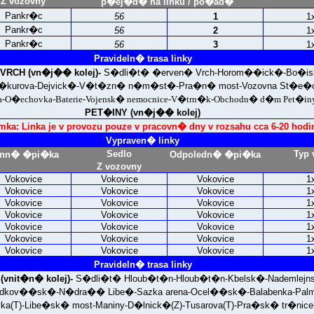
Z vozovny
p�ej�d� na linku / po�ad�
Pankr�c
56
1
1
Pankr�c
56
2
1
Pankr�c
56
3
1
Pravideln� trasa linky
RCH (vn�j�� kolej)-
S�dli�t� �erven� Vrch-Horom��ick�-Bo�isl
h�kurova-Dejvick�-V�t�zn� n�m�st�-Pra�n� most-Vozovna St�e�o
va-O�echovka-Baterie-Vojensk� nemocnice-V�trn�k-Obchodn� d�m Pet�in
PET�INY (vn�j�� kolej)
a: Linka je v provozu pouze v pracovn� dny v rozsahu cca 6-20 hodi
Vypraven� linky
Sedlo
Typ 
nn� �pi�ka
Odpoledn� �pi�ka
Z vozovny
Vokovice
Vokovice
Vokovice
1
Vokovice
Vokovice
Vokovice
1
Vokovice
Vokovice
Vokovice
1
Vokovice
Vokovice
Vokovice
1
Vokovice
Vokovice
Vokovice
1
Vokovice
Vokovice
Vokovice
1
Vokovice
Vokovice
Vokovice
1
Pravideln� trasa linky
vnit�n� kolej)-
S�dli�t� Hloub�t�n-Hloub�t�n-Kbelsk�-Nademlejn
Podkov��sk�-N�dra�� Libe�-Sazka arena-Ocel��sk�-Balabenka-Palm
ka(T)-Libe�sk� most-Maniny-D�lnick�(Z)-Tusarova(T)-Pra�sk� tr�nice