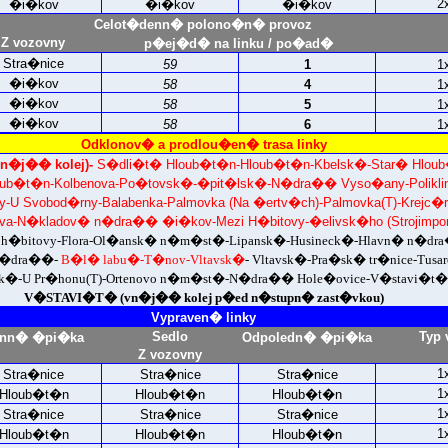
2
�i�kov
�i�kov
�i�kov
Celot�denn� polono�n� provoz
Z vozovny
p�ej�d� na linku / po�ad�
Stra�nice
59
1
1
�i�kov
58
4
1
�i�kov
58
5
1
�i�kov
58
6
1
Odklonov� a prodlou�en� trasa linky
n�j�� kolej)-
S�dli�t� Hloub�t�n-Hloub�t�n-Kbelsk�-Star� Hlou
ub�t�n-Kolbenova-Po�tovsk�-�pit�lsk�-N�dra�� Vyso�any-Poliklin
-U Svobod�rny-Balabenka-Palmovka (Na �ertv�ch)-Palmovka(T)-Krejc�r
ova-N�kladov� n�dra�� �i�kov-Mezi H�bitovy-�elivsk�ho (Strojimpor
h�bitovy-Flora-Ol�ansk� n�m�st�-Lipansk�-Husineck�-Hlavn� n�dr
 n�dra��-
B�l� labu�-T�nov-Vltavsk�
- Vltavsk�-Pra�sk� tr�nice-Tusar
k�-U Pr�honu(T)-Ortenovo n�m�st�-N�dra�� Hole�ovice-V�stavi�t�
V�STAVI�T� (vn�j�� kolej p�ed n�stupn� zast�vkou)
Vypraven� linky
Sedlo
Typ 
nn� �pi�ka
Odpoledn� �pi�ka
Z vozovny
1
Stra�nice
Stra�nice
Stra�nice
1
Hloub�t�n
Hloub�t�n
Hloub�t�n
1
Stra�nice
Stra�nice
Stra�nice
1
Hloub�t�n
Hloub�t�n
Hloub�t�n