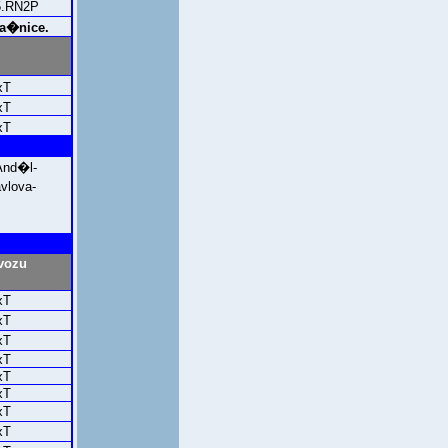
.RN2P
a�nice.
xT
xT
xT
And�l-
lova-
vozu
xT
xT
xT
xT
xT
xT
xT
xT