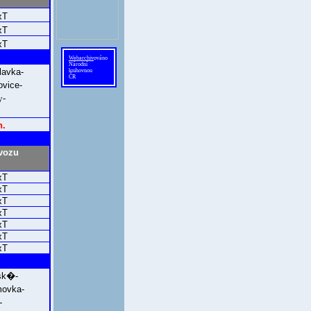
xT
xT
xT
Webarchiv
ováno
Národní
avka-
knihovnou
ČR
vice-
y-
n.
vozu
xT
xT
xT
xT
xT
xT
xT
sk�-
ovka-
-