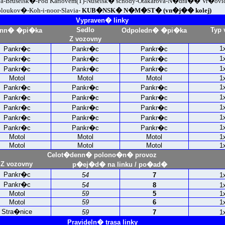
ova-Bruselsk�-Pod Karlovem(T)-Nuselsk� schody-Otakarova-N�dra�� Vr�ovic
loukov�-Koh-i-noor-Slavia-
KUB�NSK� N�M�ST� (vn�j�� kolej)
Vypraven� linky
Sedlo
Typ 
nn� �pi�ka
Odpoledn� �pi�ka
Z vozovny
1
Pankr�c
Pankr�c
Pankr�c
1
Pankr�c
Pankr�c
Pankr�c
1
Pankr�c
Pankr�c
Pankr�c
Motol
Motol
Motol
1
1
Pankr�c
Pankr�c
Pankr�c
1
Pankr�c
Pankr�c
Pankr�c
1
Pankr�c
Pankr�c
Pankr�c
1
Pankr�c
Pankr�c
Pankr�c
1
Pankr�c
Pankr�c
Pankr�c
Motol
Motol
Motol
1
Motol
Motol
Motol
1
Celot�denn� polono�n� provoz
Z vozovny
p�ej�d� na linku / po�ad�
Pankr�c
54
7
1
Pankr�c
54
8
1
Motol
59
5
1
Motol
59
6
1
Stra�nice
59
7
1
Pravideln� trasa linky