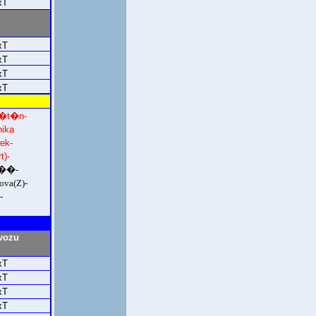
xT
xT
xT
xT
xT
b�t�n-
ika
ek-
t)-
a��-
ova(Z)-
-
vozu
xT
xT
xT
xT