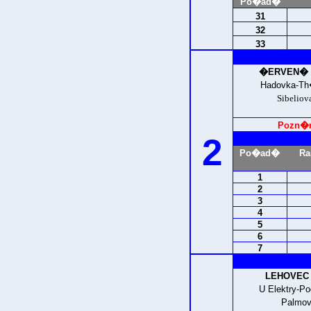
Po�ad�
31
32
33
�ERVEN� V
Hadovka-T
Sibelio
Pozn�mk
2
Po�ad�
Ra
1
2
3
4
5
6
7
LEHOVEC (
U Elektry-
Palmov