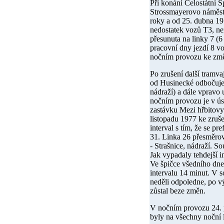
Při konání Celostátní 
Strossmayerovo náměstí
roky a od
25. dubna 1
nedostatek vozů T3, nen
přesunuta na linky 7 (6
pracovní dny jezdí 8 v
nočním provozu ke změ
Po zrušení další tramvaj
od Husinecké odbočuje
nádraží) a dále vpravo 
nočním provozu je v ús
zastávku Mezi hřbitovy.
listopadu 1977
ke zruše
interval s tím, že se p
31. Linka 26 přesměrov
- Strašnice, nádraží. S
Jak vypadaly tehdejší i
Ve špičce všedního dne 
intervalu 14 minut. V s
neděli odpoledne, po vý
zůstal beze změn.
V nočním provozu
24.
byly na všechny noční 