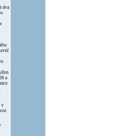
t dva
ro
 v
měru
lavní
es
oužen
28 a
nice
.
 v
ovoz
7