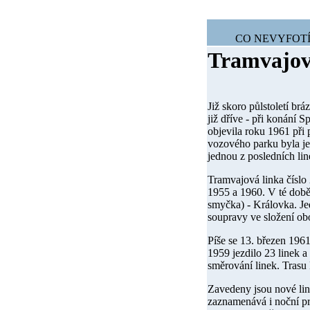
CO NEVYFOTÍ
Tramvajov
Již skoro půlstoletí br
již dříve - při konání 
objevila roku 1961 při
vozového parku byla je
jednou z posledních li
Tramvajová linka číslo 
1955
a
1960
. V té dob
smyčka) - Královka. Je
soupravy ve složení o
Píše se
13. březen 196
1959 jezdilo 23 linek a
směrování linek. Trasu 
Zavedeny jsou nové li
zaznamenává i noční pr