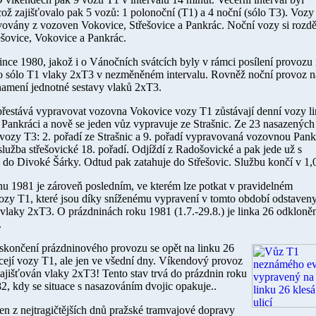
což zajišťovalo pak 5 vozů: 1 polonoční (T1) a 4 noční (sólo T3). Vozy
vovány z vozoven Vokovice, Střešovice a Pankrác. Noční vozy si rozdě
ešovice, Vokovice a Pankrác.
since 1980
, jakož i o Vánočních svátcích byly v rámci posílení provozu
to sólo T1 vlaky 2xT3 v nezměněném intervalu. Rovněž noční provoz 
namení jednotné sestavy vlaků 2xT3.
řestává vypravovat vozovna Vokovice vozy T1 zůstávají denní vozy l
a Pankráci a nově se jeden vůz vypravuje ze Strašnic. Ze 23 nasazených
vozy T3: 2. pořadí ze Strašnic a 9. pořadí vypravovaná vozovnou Pank
lužba střešovické 18. pořadí. Odjíždí z Radošovické a pak jede už s
 do Divoké Šárky. Odtud pak zatahuje do Střešovic. Službu končí v 1,
nu 1981 je zároveň posledním, ve kterém lze potkat v pravidelném
zy T1, které jsou díky sníženému vypravení v tomto období odstaveny
y vlaky 2xT3. O prázdninách roku
1981 (1.7.-29.8.)
je linka 26 odkloně
.
skončení prázdninového provozu se opět na linku 26
cejí vozy T1, ale jen ve všední dny. Víkendový provoz
zajišťován vlaky 2xT3! Tento stav trvá do prázdnin roku
2, kdy se situace s nasazováním dvojic opakuje..
en z nejtragičtějších dnů pražské tramvajové dopravy