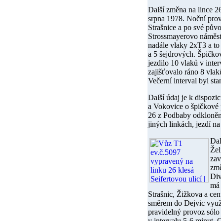
Další změna na lince 2
srpna 1978
. Noční prov
Strašnice a po své půvo
Strossmayerovo náměst
nadále vlaky 2xT3 a to
a 5 šejdrových. Špičko
jezdilo 10 vlaků v int
zajišťovalo ráno 8 vla
Večerní interval byl st
Další údaj je k dispozi
a Vokovice o špičkové 
26 z Podbaby odkloněn
jiných linkách, jezdí n
Dal
Žel
zav
změ
Div
má 
Strašnic, Žižkova a cen
směrem do Dejvic využij
pravidelný provoz sólo
v intervalu 5-6 minut. 