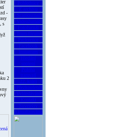
ter
Pohlednice
stí
Z archivu
zd -
Scanjournal
rasy
Videožurnál
, s
Fotožurnál
Tram-fórum
dyž
Preference
Facebook
Instagram
Hledání
spojení
Poloha
tka
tramvají
nku 2
22. kolej
Přezkoušení
ovny
Vyhledávání
rový
Kontakt
Suvenýry
Aktualizováno