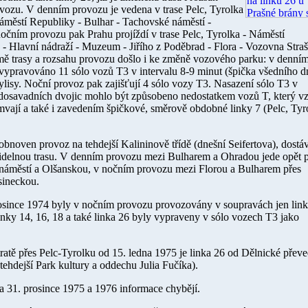
vozu. V denním provozu je vedena v trase Pelc, Tyrolka
áměstí Republiky - Bulhar - Tachovské náměstí -
čním provozu pak Prahu projíždí v trase Pelc, Tyrolka - Náměstí
 - Hlavní nádraží - Muzeum - Jiřího z Poděbrad - Flora - Vozovna Stra
ě trasy a rozsahu provozu došlo i ke změně vozového parku: v denní
 vypravováno 11 sólo vozů T3 v intervalu 8-9 minut (špička všedního d
isy. Noční provoz pak zajišťují 4 sólo vozy T3. Nasazení sólo T3 v
dosavadních dvojic mohlo být způsobeno nedostatkem vozů T, který vz
amvají a také i zavedením špičkové, směrově obdobné linky 7 (Pelc, Tyr
obnoven provoz na tehdejší Kalininově třídě (dnešní Seifertova), dostá
avidelnou trasu. V denním provozu mezi Bulharem a Ohradou jede opět 
náměstí a Olšanskou, v nočním provozu mezi Florou a Bulharem přes
sineckou.
rosince 1974
byly v nočním provozu provozovány v soupravách jen link
linky 14, 16, 18 a také linka 26 byly vypraveny v sólo vozech T3 jako
tratě přes Pelc-Tyrolku od
15. ledna 1975
je linka 26 od Dělnické přev
ehdejší Park kultury a oddechu Julia Fučíka).
 a 31. prosince 1975
a
1976
informace chybějí.