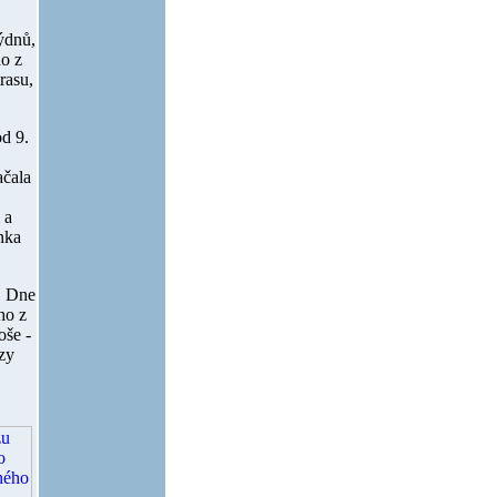
ýdnů,
ho z
trasu,
 od
9.
ačala
 a
nka
. Dne
ho z
oše -
ozy