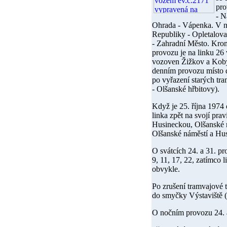
pro
- N
Ohrada - Vápenka. V no
Republiky - Opletalova
- Zahradní Město. Krom
provozu je na linku 26
vozoven Žižkov a Kobyl
denním provozu místo 
po vyřazení starých tr
- Olšanské hřbitovy).
Když je
25. října 1974
linka zpět na svojí pr
Husineckou, Olšanské 
Olšanské náměstí a Hu
O svátcích
24. a 31. p
9, 11, 17, 22, zatímco 
obvykle.
Po zrušení tramvajové 
do smyčky Výstaviště (t
O nočním provozu
24.