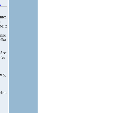
šnice
m
ne) z
nikl
olka
vá se
přes
y 5,
edena