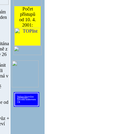
Počet
ním
přístupů
 den
od 10. 4.
2001:
itána
ně z
e 26
nit
li
 má v
é
Webarchiv
ováno
Národní knihovnou
je od
ČR
vůz +
eví