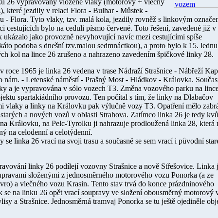
ku 26 vypravovány vložené vlaky (motorový + vlečný
), které jezdily v relaci Flora - Bulhar - Můstek -
- Flora. Tyto vlaky, tzv. malá kola, jezdily rovněž s linkovým označe
aci cestujících bylo na ceduli písmo červené. Toto řešení, zavedené již v
ak ukázalo jako provozně nevyhovující navíc mezi cestujícími spíše
akáto podoba s dnešní tzv.malou sedmnáctkou), a proto bylo k
15. lednu
h kol na lince 26 zrušeno a nahrazeno zavedením špičkové linky 28.
 v roce
1965
je linka 26 vedena v trase Nádraží Strašnice - Nábřeží Kap
o nám. - Letenské náměstí - Prašný Most - Hládkov - Královka. Součas
vlaky a je vypravována v sólo vozech T3. Změna vozového parku na linc
rojektu spartakiádního provozu. Ten počítal s tím, že linky na Dlabačov
i vlaky a linky na Královku pak výlučně vozy T3. Opatření mělo zabrá
arých a nových vozů v oblasti Strahova. Zatímco linka 26 je tedy kvů
na Královku, na Pelc-Tyrolku ji nahrazuje prodloužená linka 28, která
ný na celodenní a celotýdenní.
 se linka 26 vrací na svoji trasu a současně se sem vrací i původní star
avování linky 26 podílejí vozovny Strašnice a nově Střešovice. Linka 
upravami složenými z jednosměrného motorového vozu Ponorka (a ze
vro) a vlečného vozu Krasin. Tento stav trvá do konce prázdninového
 se na linku 26 opět vrací soupravy ve složení obousměrný motorový 
isy a Strašnice. Jednosměrná tramvaj Ponorka se tu ještě ojediněle obj