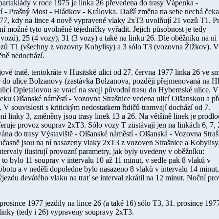
Spartakiády v roce
1975
je linka 26 převedena do trasy Vápenka -
 - Prašný Most - Hládkov - Královka. Další změna na sebe nechá čeka
977
, kdy na lince 4 nově vypravené vlaky 2xT3 uvolňují 21 vozů T1. P
í možné tyto uvolněné téjedničky vyřadit. Jejich působnost je tedy
 vozů), 25 (4 vozy), 31 (3 vozy) a také na linku 26. Dle oběžníku na ní
ozů T1 (všechny z vozovny Kobylisy) a 3 sólo T3 (vozovna Žižkov). V
ně nedochází.
ové tratě, tentokráte v Husitské ulici od
27. června 1977
linka 26 ve s
 do ulice Bolzanovy (zastávka Bolzanova, později přejmenovaná na H
ulicí Opletalovou se vrací na svoji původní trasu do Hybernské ulice. V
eku Olšanské náměstí - Vozovna Strašnice vedena ulicí Olšanskou a př
 V souvislosti s kritickým nedostatkem řidičů tramvají dochází od
7.
ní linky 3, změněny jsou trasy linek 13 a 26. Na většině linek je prodl
referuje provoz souprav 2xT3. Sólo vozy T zůstávají jen na linkách 6, 7, 
ána do trasy Výstaviště - Olšanské náměstí - Olšanská - Vozovna Straš
oučasně jsou na ní nasazeny vlaky 2xT3 z vozoven Strašnice a Kobylisy
ntervaly ilustrují provozní parametry, jak byly uvedeny v oběžníku:
to bylo 11 souprav v intervalu 10 až 11 minut, v sedle pak 8 vlaků v
obotu a v neděli dopoledne bylo nasazeno 8 vlaků v intervalu 14 minut,
jezdu devátého vlaku na trať se interval zkrátil na 12 minut. Noční pr
 prosince 1977
jezdily na lince 26 (a také 16) sólo T3,
31. prosince 197
linky (tedy i 26) vypraveny soupravy 2xT3.