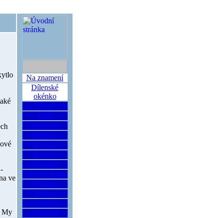
kytlo
Na znamení
Dílenské
okénko
také
Vozy
Tratě
Vozovny
ech
Měnírny
zové
Návěsti
Provoz
Jízdenky
-
Lanové dráhy
na ve
Muzeum
Mosty
Fototéma
. My
Odjinud