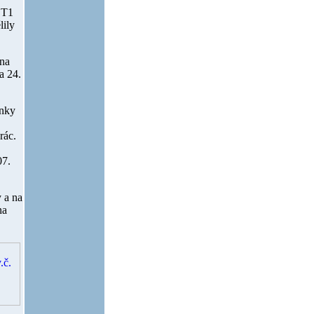
 T1
lily
 na
na
24.
inky
rác.
07.
 a na
na