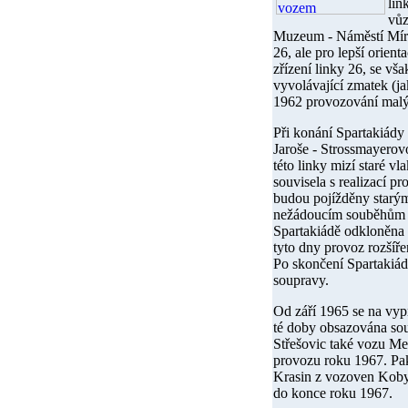
lin
vůz
Muzeum - Náměstí Míru 
26, ale pro lepší orient
zřízení linky 26, se vš
vyvolávající zmatek (j
1962
provozování malýc
Při konání Spartakiády
Jaroše - Strossmayerov
této linky mizí staré 
souvisela s realizací p
budou pojížděny starým
nežádoucím souběhům st
Spartakiádě odkloněna 
tyto dny provoz rozšíře
Po skončení Spartakiády
soupravy.
Od
září 1965
se na vypr
té doby obsazována so
Střešovic také vozu Me
provozu roku 1967. Pak
Krasin z vozoven Kobyl
do konce roku 1967.