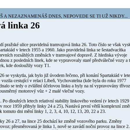
Š A NEZAZNAMENÁŠ DNES, NEPOVEDE SE TI UŽ NIKDY...
á linka 26
ázdí pražské ulice pravidelná tramvajová linka 26. Toto číslo se však vys
Spartakiád v letech 1955 a 1960. Jako pravidelná linka se šestadvacítka
 prvních rozsáhlých změnách v tramvajové dopravě. Z hlediska vývoje
dnou z posledních linek, kde se vypravovaly staré předválečné vozy a 
nek, kde dosloužily vozy T1.
26 se vyskytla, jak bylo již úvodem řečeno, při konání Spartakiád v let
ě vozila cestující v relaci Libeň, Vychovatelna (kde byla do roku 1977
dnalo se tedy o zvláštní účelovou linku a byly na ní vypravovány třívo
bousměrný motorový vůz + 2 malé vlečné vozy.
1
. Po dlouhých letech relativní stability linkového vedení (v letech 1929 
 v roce 1959 přibyly linky 24 a 25), Nastává první větší komplexní změ
k tomuto dni mění linky 1, 2, 3, 4, 10, 12, 13, 20, 22 a 23.
nky 26 a 27, na lince 25 dochází ke změně vozového parku. Změny
ovoz; přesměrovaná je linka 1, nově se zavádí noční provoz na lince 2