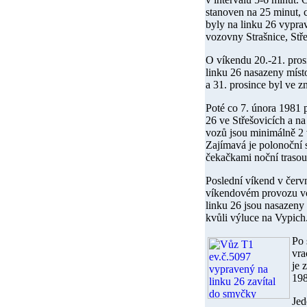
stanoven na 25 minut, 
byly na linku 26 vypra
vozovny Strašnice, Stř
O víkendu
20.-21. pro
linku 26 nasazeny mís
a 31. prosince
byl ve z
Poté co
7. února 1981
p
26 ve Střešovicích a n
vozů jsou minimálně 2 
Zajímavá je polonoční s
čekačkami noční trasou
Poslední víkend v červ
víkendovém provozu vo
linku 26 jsou nasazen
kvůli výluce na Vypich
Po 
vra
je 
198
Jed