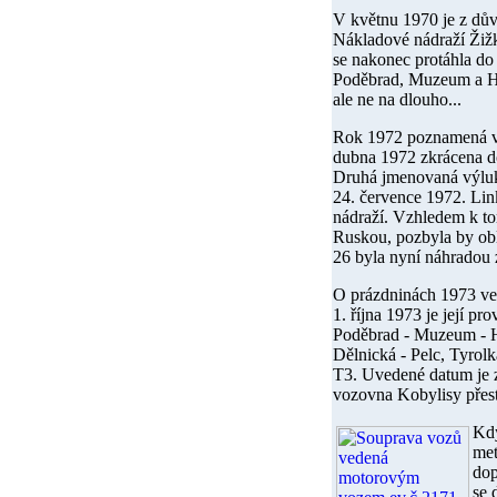
V
květnu 1970
je z dův
Nákladové nádraží Žižk
se nakonec protáhla d
Poděbrad, Muzeum a Hl
ale ne na dlouho...
Rok
1972
poznamená ve
dubna 1972
zkrácena do
Druhá jmenovaná výluka,
24. července 1972
. Lin
nádraží. Vzhledem k tom
Ruskou, pozbyla by obl
26 byla nyní náhradou z
O
prázdninách 1973
ve
1. října 1973
je její pro
Poděbrad - Muzeum - Hl
Dělnická - Pelc, Tyrolk
T3. Uvedené datum je z
vozovna Kobylisy přest
Kd
met
dop
se 