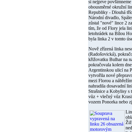
si nejprve povšimneme t
obousměrné okružní link
Republiky - Dlouhá tří
Národní divadlo, Spálen
zůstal "nové" lince 2 
tím, že od Flory jela 
letohrádek na Bílou H
byla linka 2 v tomto ú
Nově zřízená linka neso
(Radošovická), pokračo
křižovatku Bulhar na n
pokračovala kolem dneš
Argentinskou ulicí na P
vytvořila nové přeprav
mezi Florou a nábřežím
nahradila dosavadní li
Strašnice a Kobylisy s
vůz + vlečný vůz Kras
vozem Ponorka nebo z
Lin
obl
Žiž
ned