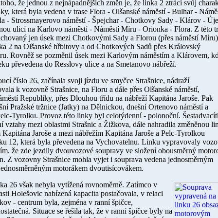
oho, že jednou z nejnápadnějších změn je, že linka 2 ztrácí svůj charak
y, která byla vedena v trase Flora - Olšanské náměstí - Bulhar - Námě
da - Strossmayerovo náměstí - Špejchar - Chotkovy Sady - Klárov - Úje
ou ulicí na Karlovo náměstí - Náměstí Míru - Orionka - Flora. Z této t
zachovaný jen úsek mezi Chotkovými Sady a Florou (přes náměstí Míru)
linka 2 na Olšanské hřbitovy a od Chotkových Sadů přes Královský
oru. Rovněž se pozměnil úsek mezi Karlovým náměstím a Klárovem, k
seku převedena do Resslovy ulice a na Smetanovo nábřeží.
ucí číslo 26, začínala svoji jízdu ve smyčce Strašnice, nádraží
vala k vozovně Strašnice, na Floru a dále přes Olšanské náměstí,
áměstí Republiky, přes Dlouhou třídu na nábřeží Kapitána Jaroše. Pak
ní Pražské tržnice (Jatky) na Dělnickou, dnešní Ortenovo náměstí a
elc-Tyrolku. Provoz této linky byl celotýdenní - polonoční. Šestadvací
ní vztahy mezi oblastmi Strašnic a Žižkova, dále nahradila změněnou li
 Kapitána Jaroše a mezi nábřežím Kapitána Jaroše a Pelc-Tyrolkou
nku 12, která byla převedena na Vychovatelnu. Linku vypravovaly voz
 tím, že zde jezdily dvouvozové soupravy ve složení obousměrný moto
in. Z vozovny Strašnice mohla vyjet i souprava vedena jednosměrným
jednosměrněným motorákem dvoutisícovákem.
ka 26 však nebyla vytížená rovnoměrně. Zatímco v
asti Holešovic nabízená kapacita postačovala, v relaci
kov - centrum byla, zejména v ranní špičce,
ostatečná. Situace se řešila tak, že v ranní špičce byly na