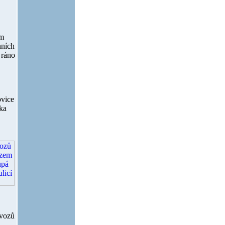
.
em
nních
 ráno
ovice
nka
 vozů