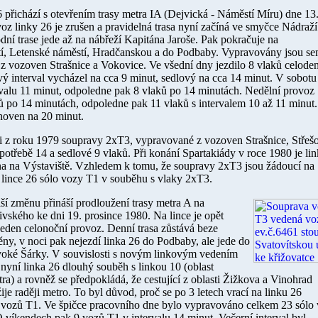
6 přichází s otevřením trasy metra IA (Dejvická - Náměstí Míru) dne
13
oz linky 26 je zrušen a pravidelná trasa nyní začíná ve smyčce Nádraží
dní trase jede až na nábřeží Kapitána Jaroše. Pak pokračuje na
í, Letenské náměstí, Hradčanskou a do Podbaby. Vypravovány jsou s
 z vozoven Strašnice a Vokovice. Ve všední dny jezdilo 8 vlaků celode
vý interval vycházel na cca 9 minut, sedlový na cca 14 minut. V sobotu
ervalu 11 minut, odpoledne pak 8 vlaků po 14 minutách. Nedělní provoz
ků po 14 minutách, odpoledne pak 11 vlaků s intervalem 10 až 11 minut.
anoven na 20 minut.
ci z roku
1979
soupravy 2xT3, vypravované z vozoven Strašnice, Střeš
potřebě 14 a sedlové 9 vlaků. Při konání Spartakiády v roce
1980
je li
a na Výstaviště. Vzhledem k tomu, že soupravy 2xT3 jsou žádoucí na
a lince 26 sólo vozy T1 v souběhu s vlaky 2xT3.
ší změnu přináší prodloužení trasy metra A na
ivského ke dni
19. prosince 1980
. Na lince je opět
eden celonoční provoz. Denní trasa zůstává beze
ny, v noci pak nejezdí linka 26 do Podbaby, ale jede do
oké Šárky. V souvislosti s novým linkovým vedením
nyní linka 26 dlouhý souběh s linkou 10 (oblast
tra) a rovněž se předpokládá, že cestující z oblasti Žižkova a Vinohrad
e raději metro. To byl důvod, proč se po 3 letech vrací na linku 26
 vozů T1. Ve špičce pracovního dne bylo vypravováno celkem 23 sólo
O víkendech pak 9 vozů T1 v intervalu 14 minut. Večerní interval byl