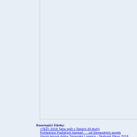
Související články:
»TEŽ« 2018 Tatra zpět v Tatrách díl druhý
Pohlednice Pražských tramvají......od Gemerských spojek
Visutá lanová dráha Tatranská Lomnice - Skalnaté Pleso 2018