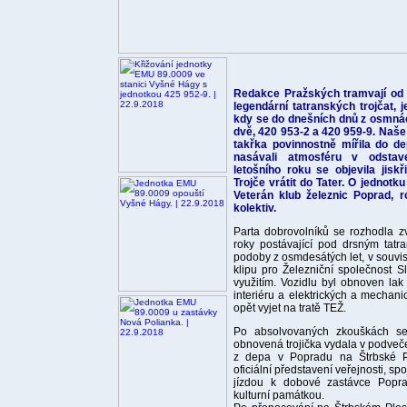
Redakce Pražských tramvají od 
legendární tatranských trojčat, 
kdy se do dnešních dnů z osmná
dvě, 420 953-2 a 420 959-9. Naše
takřka povinnostně mířila do d
nasávali atmosféru v odstav
letošního roku se objevila jisk
Trojče vrátit do Tater. O jednotku
Veterán klub železnic Poprad, 
kolektiv.
Parta dobrovolníků se rozhodla zv
roky postávající pod drsným tat
podoby z osmdesátých let, v souvi
klipu pro Železniční společnost 
využitím. Vozidlu byl obnoven la
interiéru a elektrických a mechani
opět vyjet na tratě TEŽ.
Po absolvovaných zkouškách se
obnovená trojička vydala v podveče
z depa v Popradu na Štrbské Pl
oficiální představení veřejnosti, s
jízdou k dobové zastávce Popra
kulturní památkou.