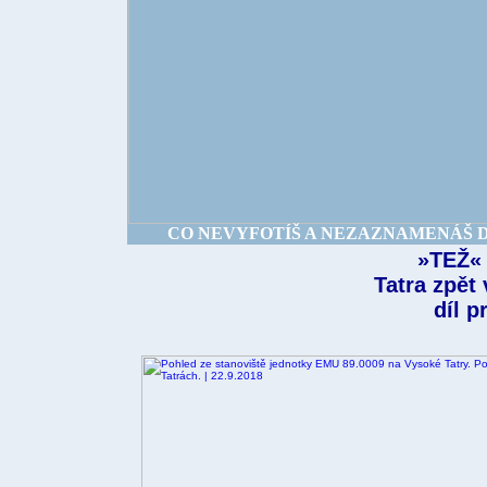
CO NEVYFOTÍŠ A NEZAZNAMENÁŠ DNE
»TEŽ«
Tatra zpět 
díl p