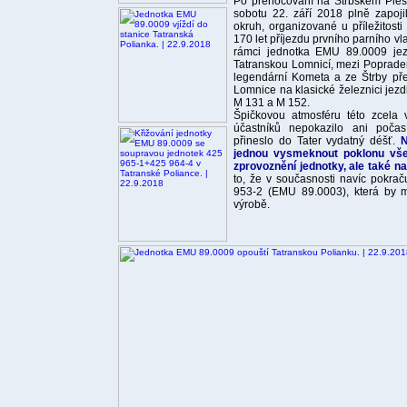
Po přenocování na Štrbském Ples
sobotu 22. září 2018 plně zapoj
okruh, organizované u příležitosti
170 let příjezdu prvního parního v
rámci jednotka EMU 89.0009 jez
Tatranskou Lomnicí, mezi Poprad
legendární Kometa a ze Štrby př
Lomnice na klasické železnici jezd
M 131 a M 152.
Špičkovou atmosféru této zcela 
účastníků nepokazilo ani počas
přineslo do Tater vydatný déšť.
N
jednou vysmeknout poklonu všem
zprovoznění jednotky, ale také na
to, že v současnosti navíc pokrač
953-2 (EMU 89.0003), která by 
výrobě.