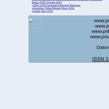
Depo »TEŽ« Poprad 2018
»TEŽ« 2018 Tatranské Elektrické Železnice
»Zubačka« Štrba-Štrbské Pleso 2018
Vysoké Tatry 2018
www.pr
www.pr
www.prt
www.praz
Datov
ISSN 1