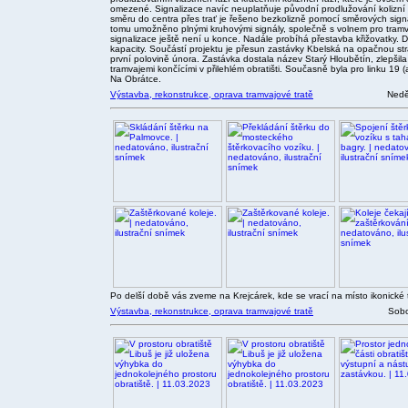
omezené. Signalizace navíc neuplatňuje původní prodlužování kolizní
směru do centra přes trať je řešeno bezkolizně pomocí směrových signá
tomu umožněno plnými kruhovými signály, společně s volnem pro tramv
signalizace ještě není u konce. Nadále probíhá přestavba křižovatky. D
kapacity. Součástí projektu je přesun zastávky Kbelská na opačnou str
první polovině února. Zastávka dostala název Starý Hloubětín, zlepšila
tramvajemi končícími v přilehlém obratišti. Současně byla pro linku 19
Na Obrátce.
Výstavba, rekonstrukce, oprava tramvajové tratě
Nedě
Po delší době vás zveme na Krejcárek, kde se vrací na místo ikonické t
Výstavba, rekonstrukce, oprava tramvajové tratě
Sobo