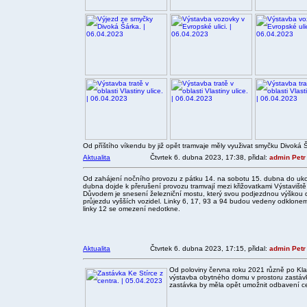
Od příštího víkendu by již opět tramvaje měly využivat smyčku Divoká Š
Aktualita
Čtvrtek 6. dubna 2023, 17:38, přidal:
admin Petr
Od zahájení nočního provozu z pátku 14. na sobotu 15. dubna do uk
dubna dojde k přerušení provozu tramvají mezi křižovatkami Výstavišt
Důvodem je snesení železniční mostu, který svou podjezdnou výškou de
průjezdu vyšších vozidel. Linky 6, 17, 93 a 94 budou vedeny odklonem 
linky 12 se omezení nedotkne.
Aktualita
Čtvrtek 6. dubna 2023, 17:15, přidal:
admin Petr
Od poloviny června roku 2021 různě po Kla
výstavba obytného domu v prostoru zastávk
zastávka by měla opět umožnit odbavení ce