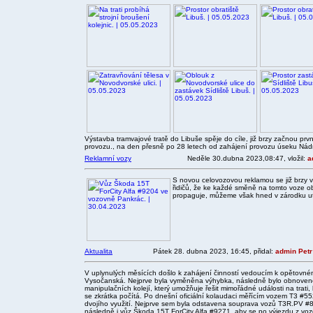
Výstavba tramvajové tratě do Libuše spěje do cíle, již brzy začnou prv
provozu., na den přesně po 28 letech od zahájení provozu úseku Nádr
Reklamní vozy
Neděle 30.dubna 2023,08:47, vložil:
a
S novou celovozovou reklamou se již brzy 
řidičů, že ke každé směně na tomto voze o
propaguje, můžeme však hned v zárodku u
Aktualita
Pátek 28. dubna 2023, 16:45, přidal:
admin Petr
V uplynulých měsících došlo k zahájení činností vedoucím k opětovn
Vysočanská. Nejprve byla vyměněna výhybka, následně bylo obnoveno
manipulačních kolejí, který umožňuje řešit mimořádné události na trati
se zkrátka počítá. Po dnešní oficiální kolaudaci měřícím vozem T3 #5
dvojího využití. Nejprve sem byla odstavena souprava vozů T3R.PV 
následně i vůz Škoda 15T ForCity Alfa #9271, aby se po výjezdu z voz