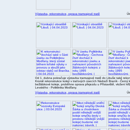
Výstavba, rekonstrukce, oprava tramvajové tratě
Út
Od 1. dubna pokračuje výstavba tramvajové tratě do Libuše také rekons
Kromě rekonstrukce kolejí v traťových úsecích Nádraží Braník - Černý 
bežlábkové koleje, proběhne oprava přejezdu u Přístaviště, vložení kř
Levského - Poliklinika Modřany.
Výstavba, rekonstrukce, oprava tramvajové tratě
Út