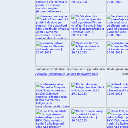
Stavbaři se ve Vlastině ulici zakousli do její další části, stavba pokra
Výstavba, rekonstrukce, oprava tramvajové tratě
Čtvr