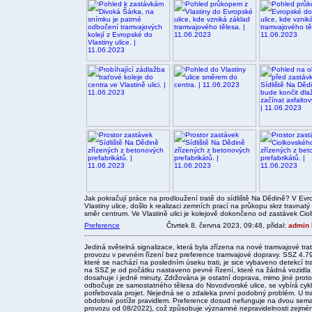
Jak pokračují práce na prodloužení tratě do sídliště Na Dědině? V Evro
Vlastiny ulice, došlo k realizaci zemních prací na průkopu skrz travna
směr centrum. Ve Vlastině ulici je kolejově dokončeno od zastávek Cio
Preference
Čtvrtek 8. června 2023, 09:48, přidal:
admin 
Jediná světelná signalizace, která byla zřízena na nové tramvajové tr
provozu v pevném řízení bez preference tramvajové dopravy. SSZ 4.7
které se nachází na posledním úseku trati, je sice vybaveno detekcí t
na SSZ je od počátku nastaveno pevné řízení, které na žádná vozidla
dosahuje i jedné minuty. Zdržována je ostatní doprava, mimo jiné proto
odbočuje ze samostatného tělesa do Novodvorské ulice, se vybírá cykli
potřebovala projet. Nejedná se o zdaleka první podobný problém. U t
obdobné potíže pravidlem. Preference dosud nefunguje na dvou semaf
provozu od 08/2022), což způsobuje významné nepravidelnosti zejména p