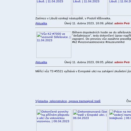
Zatímco v Libuši vznikají nástupiště, v Podolí křižovatka.
Aktualita
Úterý 11. dubna 2023, 16:09, přidal:
admin Petr
Během dopoledních hodin se do střešovické
"dešalinizace", tedy dokončení úprav napří
zapojení. Do provozu vůz zasáhne pravděpo
#k2 #vozovnastresovice #muzeummhd
Aktualita
Úterý 11. dubna 2023, 09:05, přidal:
admin Petr
Měřící vůz T3 #5521 vyčkává v Evropské ulici na zahájení zkušební jí
Výstavba, rekonstrukce, oprava tramvajové tratě
Čtv