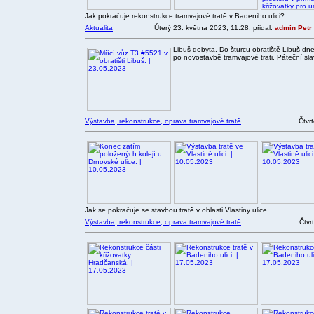
Jak pokračuje rekonstrukce tramvajové tratě v Badeniho ulici?
Aktualita
Úterý 23. května 2023, 11:28, přidal:
admin Petr
Libuš dobyta. Do šturcu obratiště Libuš dne
po novostavbě tramvajové trati. Páteční sla
Výstavba, rekonstrukce, oprava tramvajové tratě
Čtvr
Jak se pokračuje se stavbou tratě v oblasti Vlastiny ulice.
Výstavba, rekonstrukce, oprava tramvajové tratě
Čtvr