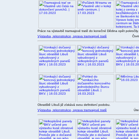
Práce na výstavbě tramvajové tratě do konečné Dědina opět pokročily.
Výstavba, rekonstrukce, oprava tramvajové tratě
Čtvr
Obratiště LIbuš již získává svou definitivní podobu.
Výstavba, rekonstrukce, oprava tramvajové tratě
Úte