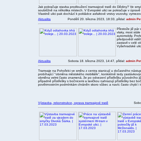
Jak pokračuje stavba prodloužení tramvajové tratě do Dědiny? Ve smyčc
souběžně na několika místech. V Evropské ulici se pokračuje v úpravě
Vlastině ulici pak dochází k pokládce asfaltové vrstvy vozovky, vymezo
Aktualita
Pondělí 20. března 2023, 18:33, přidal:
admin Pe
Přestože již pár
vlaky, most stál
automobily. Prof
předpovědi viděl
zastavil v celé o
Vyšehradské ulic
Aktualita
Sobota 18. března 2023, 14:47, přidal:
admin Pet
Tramvaje na Pohořelci ve směru z centra stanicují u dočasného nástu
probíhající "obměna městského mobiliáře", konkrétně tedy zastávkovýc
obměna velmi často znamená, že po odvezení přístřešku původního již
případně přístřešky s bočnicemi a lavičkou nahrazují přístřešky bez bočn
povětrnostním podmínkám chráněn skoro vůbec a navíc často chybí i ty 
Výstavba, rekonstrukce, oprava tramvajové tratě
Sobo