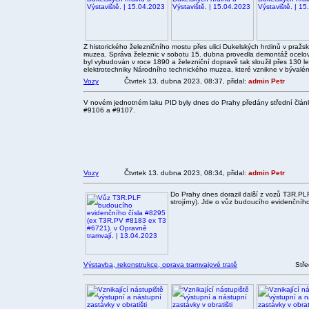
Z historického železničního mostu přes ulici Dukelských hrdinů v pra
muzea. Správa železnic v sobotu 15. dubna provedla demontáž ocelové 
byl vybudován v roce 1890 a železniční dopravě tak sloužil přes 130 
elektrotechniky Národního technického muzea, které vznikne v býval
Vozy
Čtvrtek 13. dubna 2023, 08:37, přidal:
admin Petr
V novém jednotném laku PID byly dnes do Prahy předány střední čl
#9106 a #9107.
Vozy
Čtvrtek 13. dubna 2023, 08:34, přidal:
admin Petr
Do Prahy dnes dorazil další z vozů T3R.P
strojírny). Jde o vůz budoucího evidenční
Výstavba, rekonstrukce, oprava tramvajové tratě
Stře