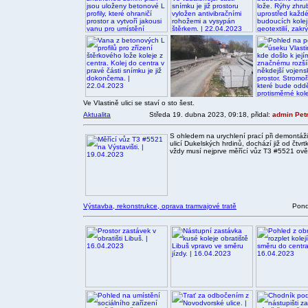
Ve Vlastině ulici se staví o sto šest.
Aktualita
Středa 19. dubna 2023, 09:18, přidal:
admin Pet
S ohledem na urychlení prací při demontáž
ulicí Dukelských hrdinů, dochází již od čtv
vždy musí nejprve měřící vůz T3 #5521 ověři
Výstavba, rekonstrukce, oprava tramvajové tratě
Pond