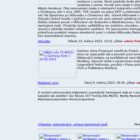
zastávce z centra. Nová zastávka bude pln
zastávka z centra. Kromě toho dojde k vým
Milady Horákové. Díky rekonstrukci dojde k odstranění kolejového esíčk
s Chotkovou ulicí v roce 1995. TSK naváže na práce DPP a zrekonstruu
ulicí Na Špejcharu po křižovatku s Chotkovou ulicí, včetně křižovatek 
Stávající žulové kostky v jízdných pruzích pro auta nahradí asfaltový p
dlažba zůstane pouze v křižovatce ulic Badeniho s Mickiewiczovou, 
tramvajové tratě. Chodníky budou vydlážděny tzv. pražskou mozaikou. 
vpustí) a přeložky stožárů veřejného osvětlení. Po zprovoznění tramv
pokračovat poslední etapou stavebních prací v oblasti křižovatky Bade
bez automobilové dopravy.
Aktualita
Středa 10. května 2023, 10:02, přidal:
admin Pet
Zatímco včera Pomeranč zamířil do Podolí, 
dnes se vydal ještě dál a provádí první ko
žlábkových kolejnic za bezžlábkové mezi Nád
Modřany. Zároveň došlo k modernizaci trol
Legendární řetězovka, použitá v Praze práv
čtvrtí a Poliklinikou Modřany.
Reklamní vozy
Úterý 9. května 2023, 08:35, přidal:
ad
S novými celovozovými reklamami v pankrácké tramvajové stáji se v pos
kabátek tak obdržel i vůz Škoda 15T ForCity Alfa #9252. #prtky #prazs
#skodatransportation #vozovnapankrac
Výstavba, rekonstrukce, oprava tramvajové tratě
Ned