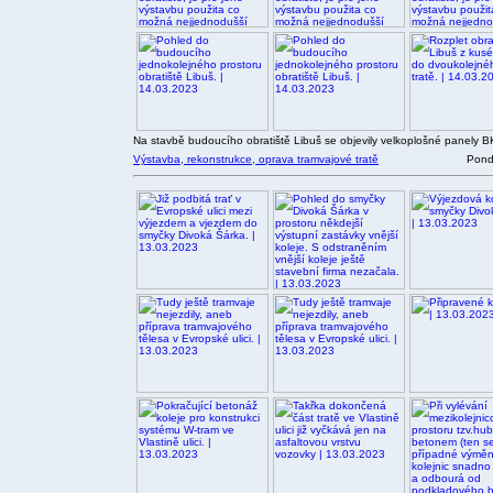
Na stavbě budoucího obratiště Libuš se objevily velkoplošné panely B
Výstavba, rekonstrukce, oprava tramvajové tratě
Pondě