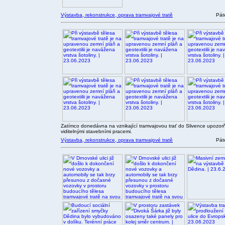
Výstavba, rekonstrukce, oprava tramvajové tratě
Pát
Zatímco donedávna na vznikající tramvajovou trať do Slivence upozorňo
viditelnými stavebními pracemi.
Výstavba, rekonstrukce, oprava tramvajové tratě
Pát