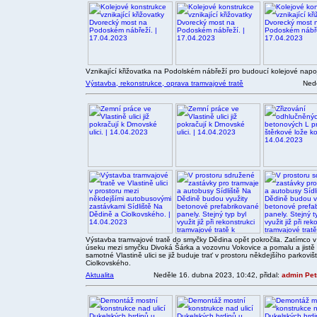
Vznikající křižovatka na Podolském nábřeží pro budoucí kolejové nap
Výstavba, rekonstrukce, oprava tramvajové tratě
Nedě
Výstavba tramvajové tratě do smyčky Dědina opět pokročila. Zatímco v E
úseku mezi smyčku Divoká Šárka a vozovnu Vokovice a pomalu a jistě se
samotné Vlastině ulici se již buduje trať v prostoru někdejšího parkov
Ciolkovského.
Aktualita
Neděle 16. dubna 2023, 10:42, přidal:
admin Pet