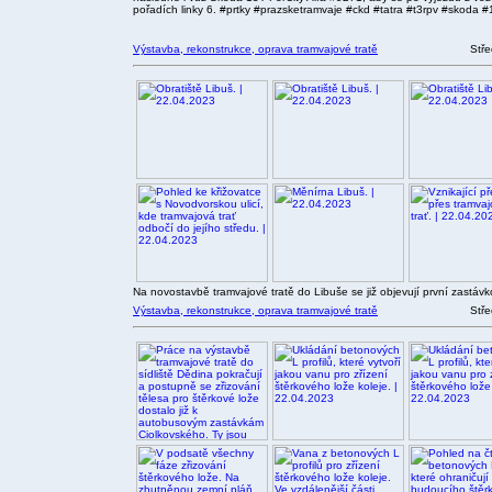
pořadích linky 6. #prtky #prazsketramvaje #ckd #tatra #t3rpv #skoda #1
Výstavba, rekonstrukce, oprava tramvajové tratě
Stře
Na novostavbě tramvajové tratě do Libuše se již objevují první zastávko
Výstavba, rekonstrukce, oprava tramvajové tratě
Stře