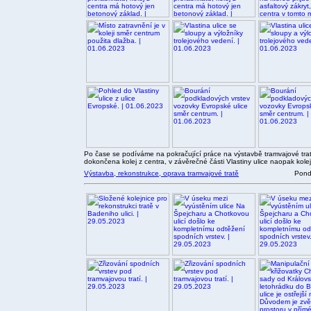
Po čase se podíváme na pokračující práce na výstavbě tramvajové tratě
dokončena kolej z centra, v závěrečné části Vlastiny ulice naopak kole
Výstavba, rekonstrukce, oprava tramvajové tratě
Pondě