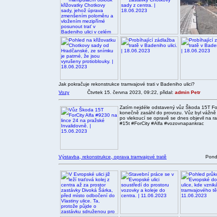
Jak pokračuje rekonstrukce tramvajové trati v Badeniho ulici?
Vozy
Čtvrtek 15. června 2023, 09:22, přidal:
admin Petr
Zatím nejdéle odstavený vůz Škoda 15T Fo
konečně zasáhl do provozu. Vůz byl vážně 
po vlekoucí se opravě se dnes objevil na r
#15t #ForCity #Alfa #vozovnapankrac
Výstavba, rekonstrukce, oprava tramvajové tratě
Pondě