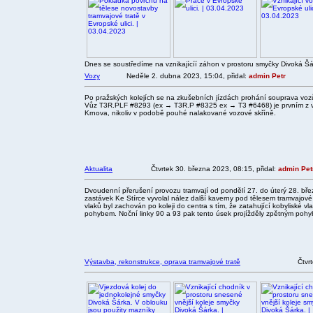
Dnes se soustředíme na vznikajícíí záhon v prostoru smyčky Divoká Šá
Vozy
Neděle 2. dubna 2023, 15:04, přidal:
admin Petr
Po pražských kolejích se na zkušebních jízdách prohání souprava v
Vůz T3R.PLF #8293 (ex → T3R.P #8325 ex → T3 #6468) je prvním z 
Krnova, nikoliv v podobě pouhé nalakované vozové skříně.
Aktualita
Čtvrtek 30. března 2023, 08:15, přidal:
admin Pet
Dvoudenní přerušení provozu tramvají od pondělí 27. do úterý 28. břez
zastávek Ke Stírce vyvolal nález další kaverny pod tělesem tramvajové
vlaků byl zachován po koleji do centra s tím, že zatahující kobyliské vla
pohybem. Noční linky 90 a 93 pak tento úsek projížděly zpětným pohy
Výstavba, rekonstrukce, oprava tramvajové tratě
Čtvr