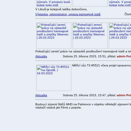
V Libuši je kolejově takřka dokončeno.
Výstavba, rekonstrukce, oprava tramvajové tratě
Čtvr
Pokračující zemní práce na výstavbě prodloužení tramvajové tratě a s
Aktualita
Sobota 25. března 2023, 15:51, přidal:
admin Pet
Měřící vůz T3 #5521 včera projel opravenou
Aktualita
Sobota 25. března 2023, 15:47, přidal:
admin Pet
Budoucí zázemí řidičů MHD na Palmovce v objektu někdejší výpravní b
nádraží vstává jak Fénix z popela.