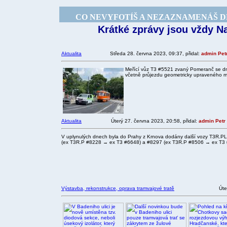
CO NEVYFOTÍŠ A NEZAZNAMENÁŠ DNE
Krátké zprávy jsou vždy Na
Aktualita
Středa 28. června 2023, 09:37, přidal:
admin Pet
Meřící vůz T3 #5521 zvaný Pomeranč se dnes
včetně průjezdu geometricky upraveného m
Aktualita
Úterý 27. června 2023, 20:58, přidal:
admin Petr
V uplynulých dnech byla do Prahy z Krnova dodány další vozy T3R.PL
(ex T3R.P #8228 → ex T3 #6648) a #8297 (ex T3R.P #8506 → ex T3 
Výstavba, rekonstrukce, oprava tramvajové tratě
Úte