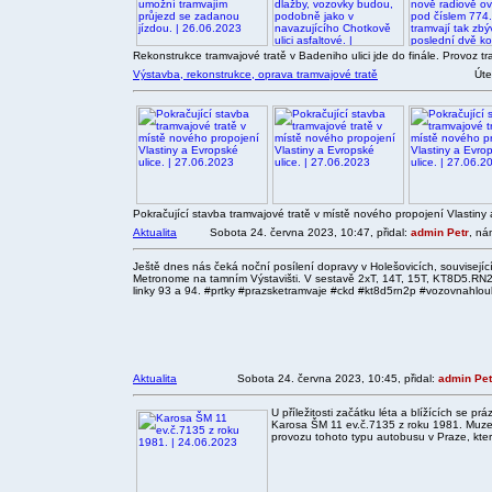
Rekonstrukce tramvajové tratě v Badeniho ulici jde do finále. Provoz t
Výstavba, rekonstrukce, oprava tramvajové tratě
Úte
Pokračující stavba tramvajové tratě v místě nového propojení Vlastiny a
Aktualita
Sobota 24. června 2023, 10:47, přidal:
admin Petr
, ná
Ještě dnes nás čeká noční posílení dopravy v Holešovicích, související
Metronome na tamním Výstavišti. V sestavě 2xT, 14T, 15T, KT8D5.RN
linky 93 a 94. #prtky #prazsketramvaje #ckd #kt8d5rn2p #vozovnahlou
Aktualita
Sobota 24. června 2023, 10:45, přidal:
admin Pet
U příležitosti začátku léta a blížících se 
Karosa ŠM 11 ev.č.7135 z roku 1981. Muze
provozu tohoto typu autobusu v Praze, kter