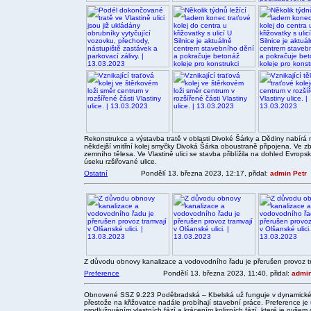
Rekonstrukce a výstavba tratě v oblasti Divoké Šárky a Dědiny nabírá 
někdejší vnitřní kolej smyčky Divoká Šárka oboustraně připojena. Ve z
zemního tělesa. Ve Vlastině ulici se stavba přiblížila na dohled Evrop
úseku rzšiřované ulice.
Ostatní
Pondělí 13. března 2023, 12:17, přidal:
admin Petr
Z důvodu obnovy kanalizace a vodovodního řadu je přerušen provoz tra
Preference
Pondělí 13. března 2023, 11:40, přidal:
admin
Obnovené SSZ 9.223 Poděbradská – Kbelská už funguje v dynamickém 
přestože na křižovatce nadále probíhají stavební práce. Preference j
prodlužováním vlastních fází a krácením kolizních fází, které je ovšem