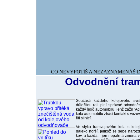
CO NEVYFOTÍŠ A NEZAZNAMENÁŠ DNE
Odvodnění tram
Součástí každého kolejového svr
důležitou roli plní správné odvodn
každý řidič automobilu, jenž zažil "A
kola automobilu ztrácí kontakt s vozo
řítí silnicí.
Ve styku tramvajového kola s kole
daleko horší, jelikož se sebe narozd
kov, a každá, i jen nepatrná změna v 