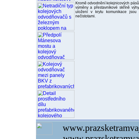
Kromě odvodnění kolejnicových pásů 
výměny a přestavníkové skříně výh
uložení v krytu komunikace jsou 
nečistotami.
www.prazsketramvaj
www.prazsketramvaj