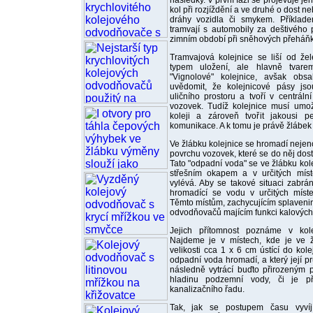
následky. V první fázi se projevuje j
kol při rozjíždění a ve druhé o dost 
dráhy vozidla či smykem. Příklade
tramvají s automobily za deštivého p
zimním období při sněhových přeháň
Tramvajová kolejnice se liší od ž
typem uložení, ale hlavně tvarem
"Vignolové" kolejnice, avšak obs
uvědomit, že kolejnicové pásy js
uličního prostoru a tvoří v centráln
vozovek. Tudíž kolejnice musí umož
koleji a zároveň tvořit jakousi 
komunikace. A k tomu je právě žlábek
Ve žlábku kolejnice se hromadí nejeno
povrchu vozovek, které se do něj dosta
Tato "odpadní voda" se ve žlábku kole
střešním okapem a v určitých míst
vylévá. Aby se takové situaci zabr
hromadící se vodu v určitých míst
Těmto místům, zachycujícím splaveni
odvodňovačů majícím funkci kalových 
Jejich přítomnost poznáme v kol
Najdeme je v místech, kde je ve žl
velikosti cca 1 x 6 cm ústící do k
odpadní voda hromadí, a který její p
následně vytrácí buďto přirozeným 
hladinu podzemní vody, či je 
kanalizačního řadu.
Tak, jak se postupem času vyvíj