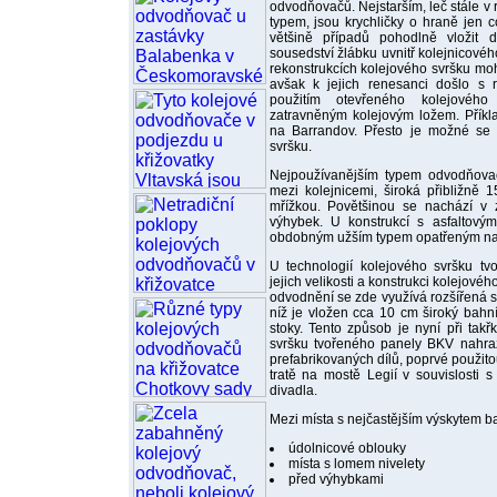
odvodňovačů. Nejstarším, leč stále v
typem, jsou krychličky o hraně jen
většině případů pohodlně vložit 
sousedství žlábku uvnitř kolejnicovéh
rekonstrukcích kolejového svršku m
avšak k jejich renesanci došlo s r
použitím otevřeného kolejovéh
zatravněným kolejovým ložem. Příkl
na Barrandov. Přesto je možné se 
svršku.
Nejpoužívanějším typem odvodňova
mezi kolejnicemi, široká přibližně 
mřížkou. Povětšinou se nachází v 
výhybek. U konstrukcí s asfaltov
obdobným užším typem opatřeným navr
U technologií kolejového svršku t
jejich velikosti a konstrukci kolejové
odvodnění se zde využívá rozšířená s
níž je vložen cca 10 cm široký bahník
stoky. Tento způsob je nyní při takř
svršku tvořeného panely BKV nahra
prefabrikovaných dílů, poprvé použitou
tratě na mostě Legií v souvislosti 
divadla.
Mezi místa s nejčastějším výskytem ba
údolnicové oblouky
místa s lomem nivelety
před výhybkami