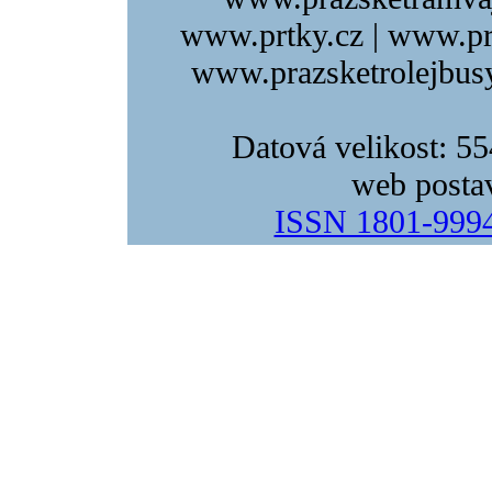
www.prtky.cz | www.pr
www.prazsketrolejbusy
Datová velikost: 5
web posta
ISSN 1801-999