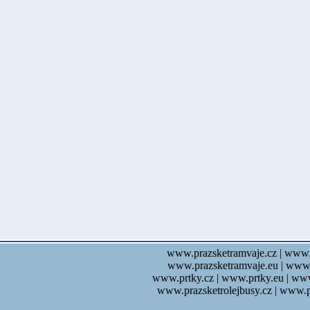
www.prazsketramvaje.cz | www.
www.prazsketramvaje.eu | www.
www.prtky.cz | www.prtky.eu | ww
www.prazsketrolejbusy.cz | www.p