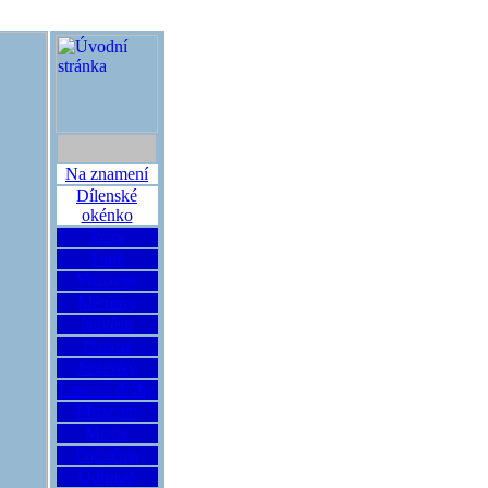
Na znamení
Dílenské
okénko
Vozy
Tratě
Vozovny
Měnírny
Návěsti
Provoz
Jízdenky
Lanové dráhy
Muzeum
Mosty
Fototéma
Odjinud