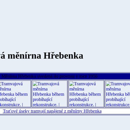
á měnírna Hřebenka
Měnírna Hřebenka uvedená do provozu v roce 1956
Traťové úseky tramvají napájené z měnírny Hřebenka