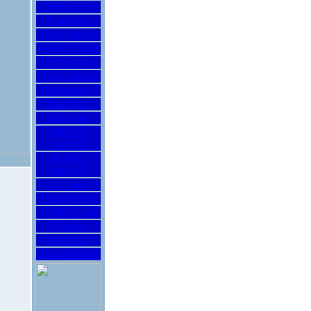
Pohlednice
Z archivu
Scanjournal
Videožurnál
Fotožurnál
Tram-fórum
Preference
Facebook
Instagram
Hledání
spojení
Poloha
tramvají
22. kolej
Přezkoušení
Vyhledávání
Kontakt
Suvenýry
Aktualizováno