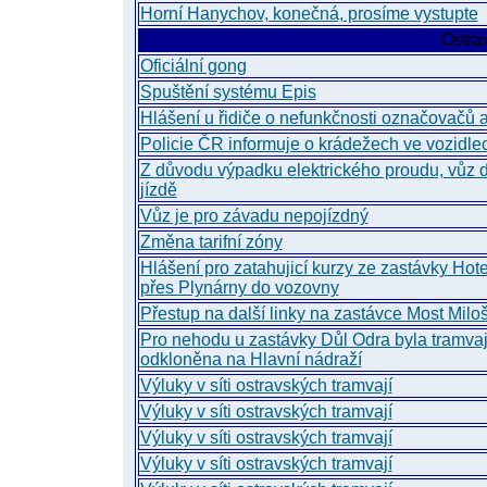
Horní Hanychov, konečná, prosíme vystupte
Ostra
Oficiální gong
Spuštění systému Epis
Hlášení u řidiče o nefunkčnosti označovačů 
Policie ČR informuje o krádežech ve vozidl
Z důvodu výpadku elektrického proudu, vůz 
jízdě
Vůz je pro závadu nepojízdný
Změna tarifní zóny
Hlášení pro zatahujicí kurzy ze zastávky Hot
přes Plynárny do vozovny
Přestup na další linky na zastávce Most Milo
Pro nehodu u zastávky Důl Odra byla tramva
odkloněna na Hlavní nádraží
Výluky v síti ostravských tramvají
Výluky v síti ostravských tramvají
Výluky v síti ostravských tramvají
Výluky v síti ostravských tramvají