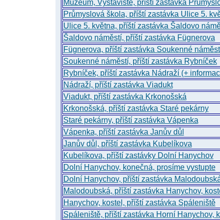
Muzeum, Výstaviště, příští zastávka Průmysl
Průmyslová škola, příští zastávka Ulice 5. kv
Ulice 5. května, příští zastávka Šaldovo námě
Šaldovo náměstí, příští zastávka Fügnerova
Fügnerova, příští zastávka Soukenné náměst
Soukenné náměstí, příští zastávka Rybníček
Rybníček, příští zastávka Nádraží (+ informa
Nádraží, příští zastávka Viadukt
Viadukt, příští zastávka Krkonošská
Krkonošská, příští zastávka Staré pekárny
Staré pekárny, příští zastávka Vápenka
Vápenka, příští zastávka Janův důl
Janův důl, příští zastávka Kubelíkova
Kubelíkova, příští zastávky Dolní Hanychov
Dolní Hanychov, konečná, prosíme vystupte
Dolní Hanychov, příští zastávka Malodoubsk
Malodoubská, příští zastávka Hanychov, kost
Hanychov, kostel, příští zastávka Spáleniště
Spáleniště, příští zastávka Horní Hanychov,