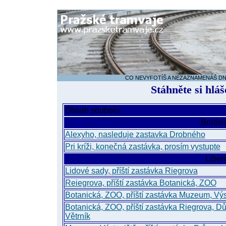
CO NEVYFOTÍŠ A NEZAZNAMENÁŠ DNES
Stáhněte si hláš
Obsah souboru
Bratisl
Alexyho, nasleduje zastavka Drobného
Pri kríži, konečná zastávka, prosím vystupte
Liber
Lidové sady, příští zastávka Riegrova
Reiegrova, příští zastávka Botanická, ZOO
Botanická, ZOO, příští zastávka Muzeum, Výs
Botanická, ZOO, příští zastávka Riegrova, D
Větrník