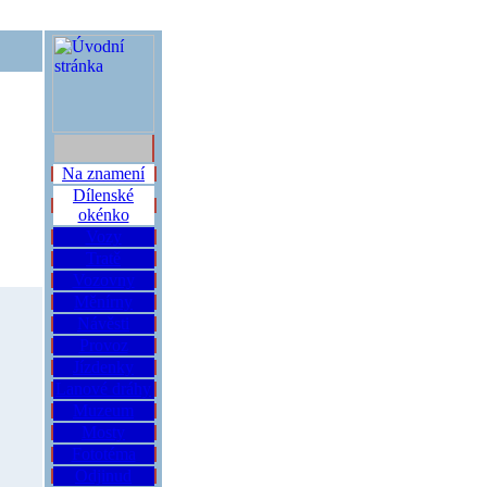
Na znamení
Dílenské
okénko
Vozy
Tratě
Vozovny
Měnírny
Návěsti
Provoz
Jízdenky
Lanové dráhy
Muzeum
Mosty
Fototéma
Odjinud