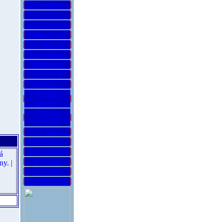
Pohlednice
Z archivu
Scanjournal
Videožurnál
Fotožurnál
Tram-fórum
Preference
Facebook
Instagram
Hledání
spojení
Poloha
tramvají
22. kolej
Přezkoušení
Vyhledávání
Kontakt
Suvenýry
Aktualizováno