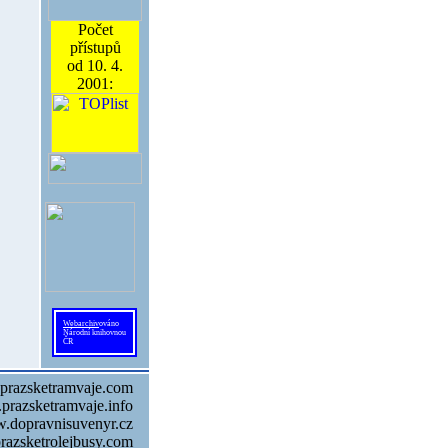
Počet
přístupů
od 10. 4.
2001:
Webarchiv
ováno
Národní knihovnou
ČR
prazsketramvaje.com
prazsketramvaje.info
w.dopravnisuvenyr.cz
razsketrolejbusy.com