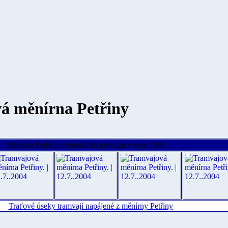
á měnírna Petřiny
Měnírna Petřiny uvedená do provozu v roce 1981
Traťové úseky tramvají napájené z měnírny Petřiny