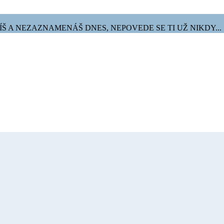
Š A NEZAZNAMENÁŠ DNES, NEPOVEDE SE TI UŽ NIKDY...