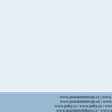
www.prazsketramvaje.cz | www.
www.prazsketramvaje.eu | www.
www.prtky.cz | www.prtky.eu | ww
www.prazsketrolejbusy.cz | www.p