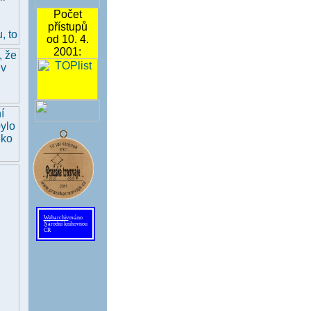
Počet
přístupů
od 10. 4.
2001:
Webarchiv
ováno
Národní knihovnou
ČR