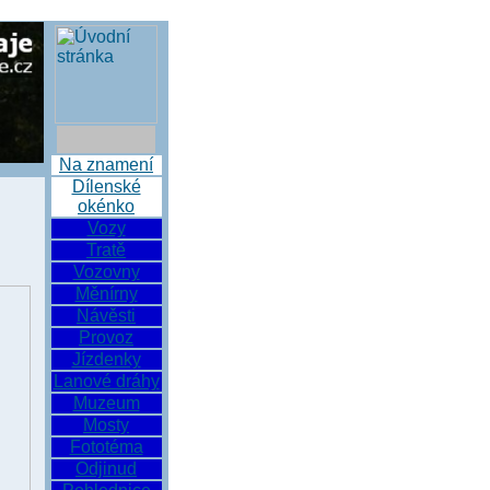
Na znamení
Dílenské
okénko
Vozy
Tratě
Vozovny
Měnírny
Návěsti
Provoz
Jízdenky
Lanové dráhy
Muzeum
Mosty
Fototéma
Odjinud