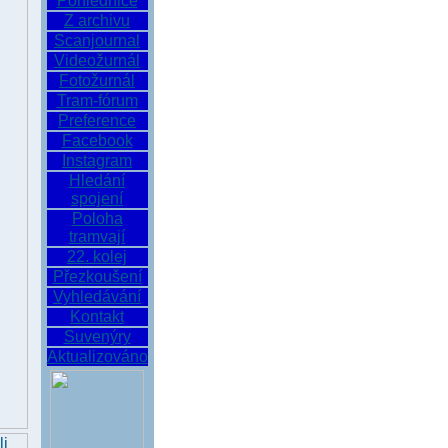
Pohlednice
Z archivu
Scanjournal
Videožurnál
Fotožurnál
Tram-fórum
Preference
Facebook
Instagram
Hledání
spojení
Poloha
tramvají
22. kolej
Přezkoušení
Vyhledávání
Kontakt
Suvenýry
Aktualizováno