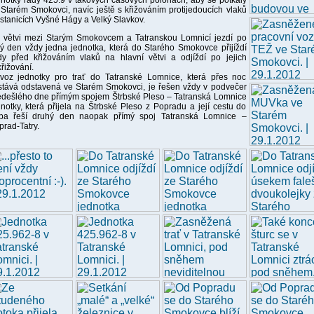
dnotky řady 425.9 v takových časových polohách, aby se potkaly
 Starém Smokovci, navíc ještě s křižováním protijedoucích vlaků
 stanicích Vyšné Hágy a Velký Slavkov.
 větvi mezi Starým Smokovcem a Tatranskou Lomnicí jezdí po
lý den vždy jedna jednotka, která do Starého Smokovce přijíždí
dy před křižováním vlaků na hlavní větvi a odjíždí po jejich
řižování.
voz jednotky pro trať do Tatranské Lomnice, která přes noc
stává odstavená ve Starém Smokovci, je řešen vždy v podvečer
edešlého dne přímým spojem Štrbské Pleso – Tatranská Lomnice
dnotky, která přijela na Štrbské Pleso z Popradu a její cestu do
pa řeší druhý den naopak přímý spoj Tatranská Lomnice –
prad-Tatry.