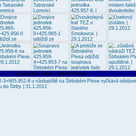
»Zubačka« Štrba - Štrbské Pleso