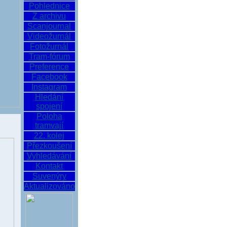
Pohlednice
Z archivu
Scanjournal
Videožurnál
Fotožurnál
Tram-fórum
Preference
Facebook
Instagram
Hledání
spojení
Poloha
tramvají
22. kolej
Přezkoušení
Vyhledávání
Kontakt
Suvenýry
Aktualizováno