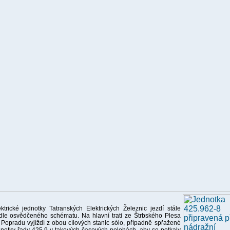
ektrické jednotky Tatranských Elektrických Železnic jezdí stále
dle osvědčeného schématu. Na hlavní trati ze Štrbského Plesa
 Popradu vyjíždí z obou cílových stanic sólo, případně spřažené