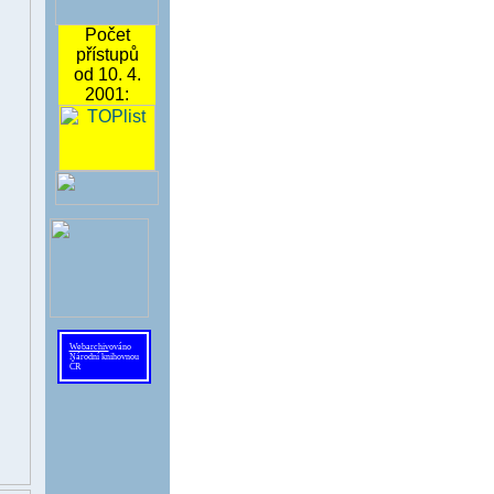
Počet
přístupů
od 10. 4.
2001:
Webarchiv
ováno
Národní knihovnou
ČR