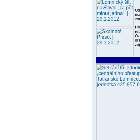
Od
ma
změ
Hr
re
Oz
dr
ze