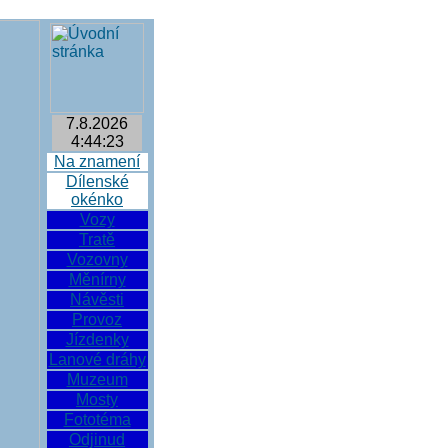
7.8.2026
4:44:24
Na znamení
Dílenské
okénko
Vozy
Tratě
Vozovny
Měnírny
Návěsti
Provoz
Jízdenky
Lanové dráhy
Muzeum
Mosty
Fototéma
Odjinud