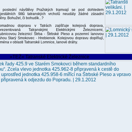
 poslední návštěvy Pražských tramvají se pod dohledem
jestátních štítů tatranských vrcholů neudály žádné zásadní
ny. Bohužel, či bohudík...?
omadnou dopravu v Tatrách zajišťuje kolejová doprava,
prezentovaná Tatranskými Elektrickými Železnicemi,
ubnicovou železnicí Štrba - Štrbské Pleso a pozemní lanovou
ahou Starý Smokovec - Hrebienok. Kolejovou dopravu doplňují,
jména v oblasti Tatranské Lomnice, lanové dráhy.
»TEŽ« Tatranské Elektrické Železnice