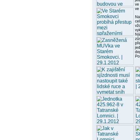
je
ve
ve
Na
ce
vž
vyk
Ná
zů
př
je
de
Po