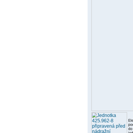
El
po
do