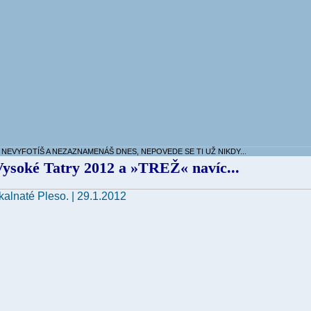
 NEVYFOTÍŠ A NEZAZNAMENÁŠ DNES, NEPOVEDE SE TI UŽ NIKDY...
Vysoké Tatry 2012 a »TREŽ« navíc...