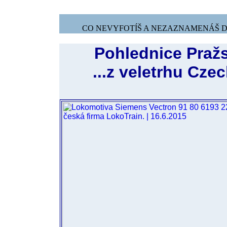
CO NEVYFOTÍŠ A NEZAZNAMENÁŠ DNE
Pohlednice Pražs
...z veletrhu Cze