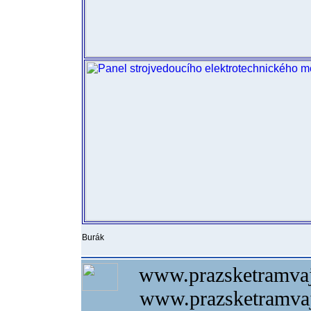
Burák
www.prazsketramvaj
www.prazsketramvaj