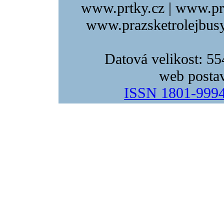
www.prtky.cz | www.pr
www.prazsketrolejbusy
Datová velikost: 5
web posta
ISSN 1801-999