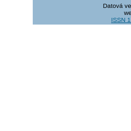
Datová ve
we
ISSN 1