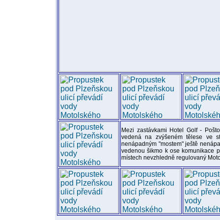
Mezi zastávkami Hotel Golf - Pošt
vedená na zvýšeném tělese ve st
nenápadným "mostem" ještě nenápad
vedenou šikmo k ose komunikace po
místech nevzhledně regulovaný Motol