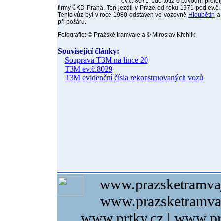
ev.č. 8071. Jde totiž o původní protot
firmy ČKD Praha. Ten jezdíl v Praze od roku 1971 pod ev.č.
Tento vůz byl v roce 1980 odstaven ve vozovně
Hloubětín
a 
při požáru.
Fotografie: © Pražské tramvaje a © Miroslav Křehlík
Související články:
Souprava T3M na lince 20
T3M ev.č.8029
T3M evidenční čísla rekonstruovaných vozů
www.prazsketramvaj
www.prazsketramvaj
www.prtky.cz | www.pr