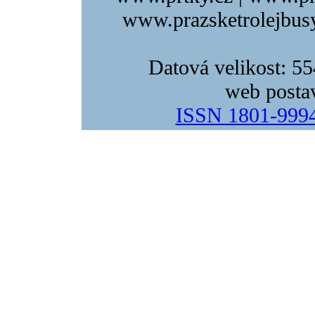
www.prazsketrolejbusy
Datová velikost: 5
web posta
ISSN 1801-999