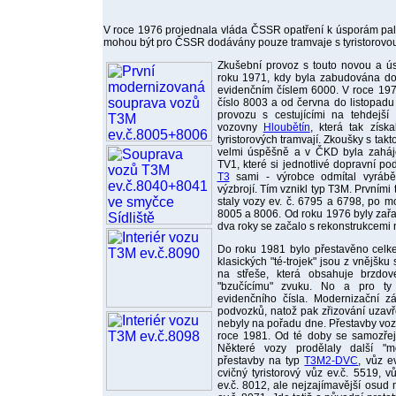
V roce 1976 projednala vláda ČSSR opatření k úsporám pal
mohou být pro ČSSR dodávány pouze tramvaje s tyristorovou
Zkušební provoz s touto novou a úsp
roku 1971, kdy byla zabudována d
evidenčním číslem 6000. V roce 19
číslo 8003 a od června do listopad
provozu s cestujícími na tehdejší
vozovny
Hloubětín
, která tak získ
tyristorových tramvají. Zkoušky s tak
velmi úspěšně a v ČKD byla zaháje
TV1, které si jednotlivé dopravní po
T3
sami - výrobce odmítal vyrábě
výzbrojí. Tím vznikl typ T3M. Prvními
staly vozy ev. č. 6795 a 6798, po mo
8005 a 8006. Od roku 1976 byly zař
dva roky se začalo s rekonstrukcemi 
Do roku 1981 bylo přestavěno cel
klasických "té-trojek" jsou z vnějšku
na střeše, která obsahuje brzdov
"bzučícímu" zvuku. No a pro ty
evidenčního čísla. Modernizační z
podvozků, natož pak zřizování uzavře
nebyly na pořadu dne. Přestavby vo
roce 1981. Od té doby se samozřej
Některé vozy prodělaly další "
přestavby na typ
T3M2-DVC
, vůz e
cvičný tyristorový vůz ev.č. 5519, v
ev.č. 8012, ale nejzajímavější osud