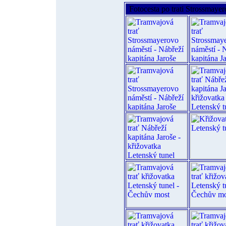
Fotocesta po trati Strossmaye