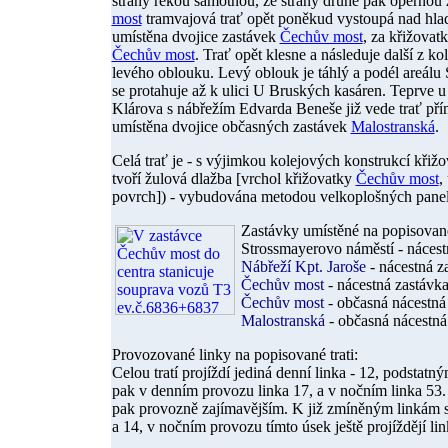
strany řekou samotnou, ze strany druhé pak opěrnou
most
tramvajová trať opět poněkud vystoupá nad hlad
umístěna dvojice zastávek
Čechův most
, za křižovat
Čechův most
. Trať opět klesne a následuje další z k
levého oblouku. Levý oblouk je táhlý a podél areálu 
se protahuje až k ulici U Bruských kasáren. Teprve u
Klárova s nábřežím Edvarda Beneše již vede trať př
umístěna dvojice občasných zastávek
Malostranská
.
Celá trať je - s výjimkou kolejových konstrukcí křiž
tvoří žulová dlažba [vrchol křižovatky
Čechův most
,
povrch]) - vybudována metodou velkoplošných pane
Zastávky umístěné na popisované 
Strossmayerovo náměstí
- náces
Nábřeží Kpt. Jaroše
- nácestná z
Čechův most
- nácestná zastávk
Čechův most
- občasná nácestná
Malostranská
- občasná nácestn
Provozované linky na popisované trati:
Celou tratí projíždí jediná denní linka - 12, podst
pak v denním provozu linka 17, a v nočním linka 53.
pak provozně zajímavějším. K již zmíněným linkám se
a 14, v nočním provozu tímto úsek ještě projíždějí lin