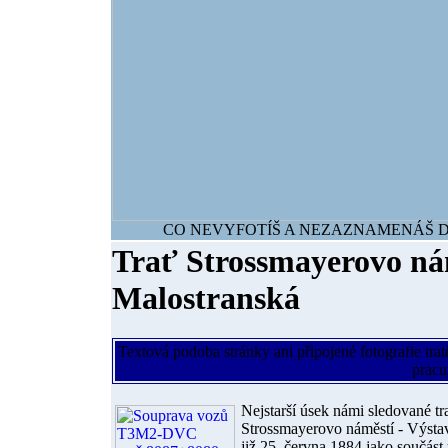
CO NEVYFOTÍŠ A NEZAZNAMENÁŠ DNE
Trať Strossmayerovo ná
Malostranská
Textová podoba stránky ani připojené fotografie tra
pracu
Nejstarší úsek námi sledované tra
Strossmayerovo náměstí - Výstav
již 25. června 1884 jako součást