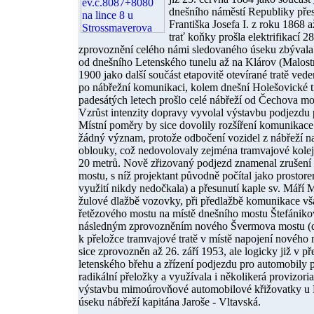
dnešního náměstí Republiky přes
Františka Josefa I. z roku 1868 a
trať koňky prošla elektrifikací 28
zprovoznění celého námi sledovaného úseku zbývala j
od dnešního Letenského tunelu až na Klárov (Malost
1900 jako další součást etapovitě otevírané tratě ve
po nábřežní komunikaci, kolem dnešní Holešovické t
padesátých letech prošlo celé nábřeží od Čechova mo
Vzrůst intenzity dopravy vyvolal výstavbu podjezd
Místní poměry by sice dovolily rozšíření komunikac
žádný význam, protože odbočení vozidel z nábřeží 
oblouky, což nedovolovaly zejména tramvajové koleje
20 metrů. Nově zřizovaný podjezd znamenal zrušení 
mostu, s níž projektant původně počítal jako prostor
využití nikdy nedočkala) a přesunutí kaple sv. Máří
žulové dlažbě vozovky, při předlažbě komunikace vša
řetězového mostu na místě dnešního mostu Štefániko
následným zprovozněním nového Švermova mostu (dne
k přeložce tramvajové tratě v místě napojení nového 
sice zprovozněn až 26. září 1953, ale logicky již v p
letenského břehu a zřízení podjezdu pro automobily
radikální přeložky a využívala i několikerá provizori
výstavbu mimoúrovňové automobilové křižovatky u H
úseku nábřeží kapitána Jaroše - Vltavská.