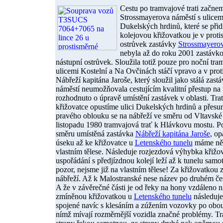
Cestu po tramvajové trati začne
Strossmayerova náměstí s ulice
Dukelských hrdinů, které se při
kolejovou křižovatkou je v proti
ostrůvek zastávky
Strossmayerov
nebyla až do roku 2001 zastávko
nástupní ostrůvek. Sloužila totiž pouze pro noční tram
ulicemi Kostelní a Na Ovčinách stáčí vpravo a v pro
Nábřeží kapitána Jaroše, který sloužil jako stálá za
náměstí neumožňovala cestujícím kvalitní přestup n
rozhodnuto o úpravě umístění zastávek v oblasti. Trať 
křižovatce opustíme ulici Dukelských hrdinů a přesun
pravého oblouku se na nábřeží ve směru od Vltavské 
listopadu 1980 tramvajová trať k Hlávkovu mostu. Po
směru umístěná zastávka
Nábřeží kapitána Jaroše
, op
úseku až ke křižovatce u
Letenského tunelu
máme něko
vlastním tělese. Následuje rozjezdová výhybka křiž
uspořádání s předjízdnou kolejí leží až k tunelu sam
pozor, nejsme již na vlastním tělese! Za křižovatkou z
nábřeží. Až k Malostranské nese název po druhém č
A že v závěrečné části je od řeky na hony vzdáleno ni
zmíněnou křižovatkou u
Letenského tunelu
následuje
spojené navíc s klesáním a zúžením vozovky po obou s
nímž mívají rozměrnější vozidla značné problémy. Tr