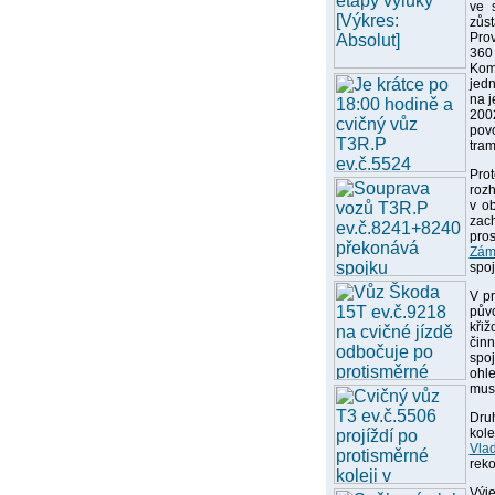
ve 
zůst
Prov
360
Kom
jedn
na j
2002
pov
tram
Pro
rozh
v ob
zac
pro
Zám
spoj
V pr
pův
kři
činn
spo
ohl
muse
Druh
kol
Vla
reko
Výj