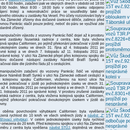
 do 8:00 hodin, zatažení pak ve stejných dnech v období od 18:00
3:00 hodin. Mezi 8:00 - 18:00 bylo v celém úseku odpojeno
ájení trolejí a rekonstrukční práce se soustředily také do
jového oblouku u zastávky Na Veselí. Pro účely rozizolování byly v
ci Na Zámecké zřízeny dva dočasné úsekové děliče, zatímco před
vnou Pankrác stačil pouze jediný, neboť do páru se využíval zde
dardně zřízený.
manipulačním výjezdu z vozovny Pankrác řidič dojel až k prostoru
šené zastávky Nuselská radnice z centra, kde byla vložena
jová spojka Californien, po jejímž překonání pokračoval v jízdě po
nokolejném úseku ve dnech 31. října až 4. listopadu 2011 po
ávné koleji a ve dnech 7. listopadu až 11. listopadu 2011 po
rávné koleji. V ulici Na Zámecké přejel přes kolejovou spojku do
storu dočasné nástupní zastávky Náměstí Bratří Synků a
ačoval dále dle jízdního řádu již s cestujícími.
 manipulačním zatažení do vozovny Pankrác řidič ve výstupní
ávce Náměstí Bratří Synků v ulici Na Zámecké odbavil cestující a
s kolejovou spojku Californien, vloženou na konci ulice Na
ecké pokračoval v jízdě po jednokolejném úseku ve dnech 31.
a až 4. listopadu 2011 po nesprávné koleji a ve dnech 7. listopadu
1. listopadu 2011 po správné koleji. V prostoru zrušené zastávky
lská radnice z centra, byla vložena kolejová spojka Californien,
jejímž překonání pokračoval dvoukolejným úsekem v jízdě do
vny.
 oběma povrchovými výhybkami Californien byla vyvěšena
zená rychlost do 10 km/h ve všech směrech jízdy a
návěst „Z“
išťovací výhybka)
. V celém jednokolejném úseky byla rychlost
y omezena do 20 km/h. Před kolejovou spojkou v ulici Na Zámecké
směru z centra byla vyvěšena
návěst STŮJ
, doplněná ve dnech