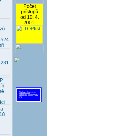
Počet
přístupů
od 10. 4.
2001:
Webarchiv
ováno
Národní knihovnou
ČR