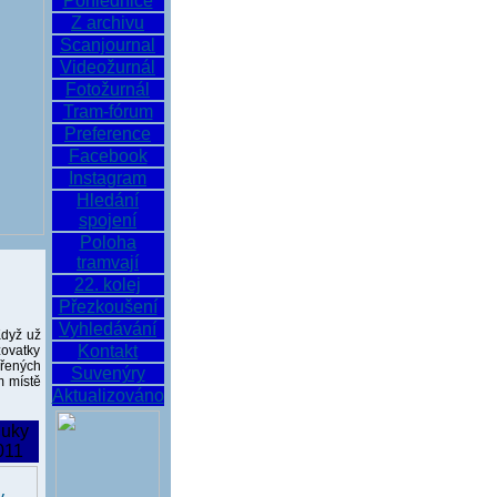
Pohlednice
Z archivu
Scanjournal
Videožurnál
Fotožurnál
Tram-fórum
Preference
Facebook
Instagram
Hledání
spojení
Poloha
tramvají
22. kolej
Přezkoušení
Vyhledávání
Když už
Kontakt
žovatky
řených
Suvenýry
m místě
Aktualizováno
luky
011