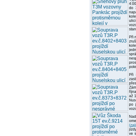
4:00
do 
nap
kole
uli
vozo
stan
Při 
zru
kole
jed
spr
nesp
pro
pokr
Při
zast
pře
Zám
říjn
až 1
Nuse
po 
vozo
Nad
ome
(zaj
jízd
ve 