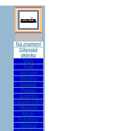
Na znamení
Dílenské
okénko
Vozy
Tratě
Vozovny
Měnírny
Návěsti
Provoz
Jízdenky
Lanové dráhy
Muzeum
Mosty
Fototéma
Odjinud