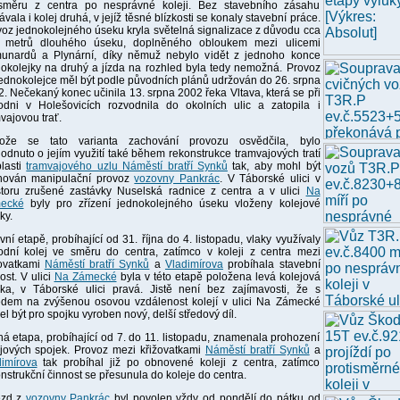
směru z centra po nesprávné koleji. Bez stavebního zásahu
ávala i kolej druhá, v jejíž těsné blízkosti se konaly stavební práce.
oz jednokolejného úseku kryla světelná signalizace z důvodu cca
 metrů dlouhého úseku, doplněného obloukem mezi ulicemi
unardů a Plynární, díky němuž nebylo vidět z jednoho konce
okolejky na druhý a jízda na rozhled byla tedy nemožná. Provoz
ednokolejce měl být podle původních plánů udržován do 26. srpna
. Nečekaný konec učinila 13. srpna 2002 řeka Vltava, která se při
odni v Holešovicích rozvodnila do okolních ulic a zatopila i
vajovou trať.
tože se tato varianta zachování provozu osvědčila, bylo
odnuto o jejím využití také během rekonstrukce tramvajových tratí
lasti
tramvajového uzlu Náměstí bratří Synků
tak, aby mohl být
hován manipulační provoz
vozovny Pankrác
. V Táborské ulici v
storu zrušené zastávky Nuselská radnice z centra a v ulici
Na
ecké
byly pro zřízení jednokolejného úseku vloženy kolejové
ky.
vní etapě, probíhající od 31. října do 4. listopadu, vlaky využívaly
odní kolej ve směru do centra, zatímco v koleji z centra mezi
žovatkami
Náměstí bratří Synků
a
Vladimírova
probíhala stavební
ost. V ulici
Na Zámecké
byla v této etapě položena levá kolejová
jka, v Táborské ulici pravá. Jistě není bez zajímavosti, že s
edem na zvýšenou osovou vzdálenost kolejí v ulici Na Zámecké
l být pro spojku vyroben nový, delší středový díl.
á etapa, probíhající od 7. do 11. listopadu, znamenala prohození
ejových spojek. Provoz mezi křižovatkami
Náměstí bratří Synků
a
dimírova
tak probíhal již po obnovené koleji z centra, zatímco
nstrukční činnost se přesunula do koleje do centra.
ezd z
vozovny Pankrác
byl povolen vždy od pondělí do pátku od