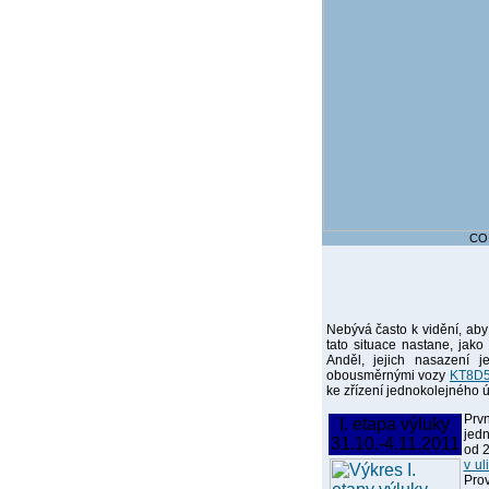
CO
Nebývá často k vidění, aby
tato situace nastane, jak
Anděl, jejich nasazení 
obousměrnými vozy
KT8D
ke zřízení jednokolejného 
Prv
I. etapa výluky
jed
31.10.-4.11.2011
od 2
v ul
Prov