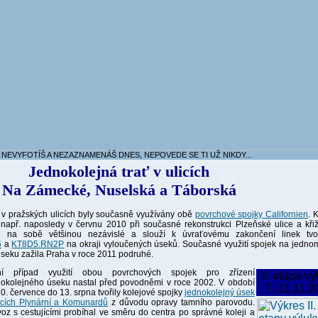
 NEVYFOTÍŠ A NEZAZNAMENÁŠ DNES, NEPOVEDE SE TI UŽ NIKDY...
Jednokolejná trať v ulicích
Na Zámecké, Nuselská a Táborská
 v pražských ulicích byly současně využívány obě
povrchové spojky Californien
. 
o např. naposledy v červnu 2010 při současné rekonstrukci Plzeňské ulice a kři
je na sobě většinou nezávislé a slouží k úvraťovému zakončení linek tvo
5
a
KT8D5.RN2P
na okraji vyloučených úseků. Současné využití spojek na jedno
úseku zažila Praha v roce 2011 podruhé.
ní případ využití obou povrchových spojek pro zřízení
II. etapa vý
nokolejného úseku nastal před povodněmi v roce 2002. V období
7.-11.11.2
0. července do 13. srpna tvořily kolejové spojky
jednokolejný úsek
icích Plynární a Komunardů
z důvodu opravy tamního parovodu.
oz s cestujícími probíhal ve směru do centra po správné koleji a